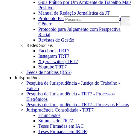
Guia Prático por Um Ambiente de Trabalho Mais
Positivo
Manual de Redação Jornalística da JT
Protocolo Para Julgamento com Perspectiva de
Gênero
Protocolo para Julgamento com Perspectiva
Racial
Revistas de Gestão
Redes Sociais
Facebook TRT7
Instagram TRT7
X (ex-Twitter) TRT7
Youtube TRT7
Feeds de notícias (RSS)
Jurisprudência
Pesquisa de Jurisprudência - Justiça do Trabalho -
Falcão
Pesquisa de Jurisprudência - TRT7 - Processos
Eletrônicos
Pesquisa de Jurisprudência - TRT7 - Processos Físicos
Jurisprudência Consolidada - TRT7
Enunciados
Súmulas do TRT7
Teses Firmadas em IAC
Teses Firmadas em IRDR