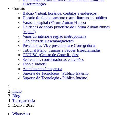
Discriminação
Contato
Balcão Virtual, horários, contatos e endereços
Horário de funcionamento e atendimento ao público
Varas da capital (Fórum Autran Nunes)
Unidades de apoio judiciário do Fórum Autran Nunes
(capital)
Varas do interior e região metropolitana
Gabinetes de Desembargadores
Presidência, Vice-presidência e Corregedoria
Tribunal Pleno, Turmas e Seções Especializadas
CEJUSC (Centro de Conciliações)
Secretarias, coordenadorias e divisões
Escola Judicial
Atendimento à imprensa
Suporte de Tecnologia - Público Externo
Suporte de Tecnologia - Público Interno
Início
Blog
Transparência
RAINT 2023
WhatsApp