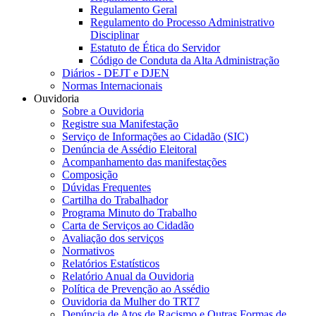
Regulamento Geral
Regulamento do Processo Administrativo
Disciplinar
Estatuto de Ética do Servidor
Código de Conduta da Alta Administração
Diários - DEJT e DJEN
Normas Internacionais
Ouvidoria
Sobre a Ouvidoria
Registre sua Manifestação
Serviço de Informações ao Cidadão (SIC)
Denúncia de Assédio Eleitoral
Acompanhamento das manifestações
Composição
Dúvidas Frequentes
Cartilha do Trabalhador
Programa Minuto do Trabalho
Carta de Serviços ao Cidadão
Avaliação dos serviços
Normativos
Relatórios Estatísticos
Relatório Anual da Ouvidoria
Política de Prevenção ao Assédio
Ouvidoria da Mulher do TRT7
Denúncia de Atos de Racismo e Outras Formas de