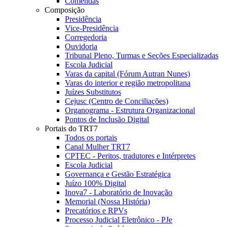
Comendas
Composição
Presidência
Vice-Presidência
Corregedoria
Ouvidoria
Tribunal Pleno, Turmas e Seções Especializadas
Escola Judicial
Varas da capital (Fórum Autran Nunes)
Varas do interior e região metropolitana
Juízes Substitutos
Cejusc (Centro de Conciliações)
Organograma - Estrutura Organizacional
Pontos de Inclusão Digital
Portais do TRT7
Todos os portais
Canal Mulher TRT7
CPTEC - Peritos, tradutores e Intérpretes
Escola Judicial
Governança e Gestão Estratégica
Juízo 100% Digital
Inova7 - Laboratório de Inovação
Memorial (Nossa História)
Precatórios e RPVs
Processo Judicial Eletrônico - PJe