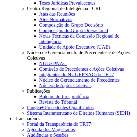
Teses Jurídicas Prevalecentes
Centro Regional de Inteligência - CRI
Atas das Reuniões
Atos Normativos
Composição do Grupo Decisório
Composição do Grupo Operacional
Notas Técnicas da Comissão Regional de
Inteligência
Unidade de Apoio Executivo (UAE)
Núcleo de Gerenciamento de Precedentes e de Ações
Coletivas
NUGEPNAC
Comissão de Precedentes e Ações Coletivas
Integrantes do NUGEPNAC do TRT7
Núcleo de Gerenciamento de Precedentes
Núcleo de Ações Coletivas
Publicações
Boletim de Jurisprudência
Revista do Tribunal
Pangea+ Precedentes Qualificados
Sistema Interamericano de Direitos Humanos (SIDH)
Transparência
Portal da Transparência do TRT7
Agenda dos Magistrados
Audiências e Sessões