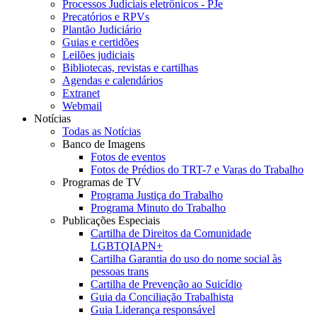
Processos Judiciais eletrônicos - PJe
Precatórios e RPVs
Plantão Judiciário
Guias e certidões
Leilões judiciais
Bibliotecas, revistas e cartilhas
Agendas e calendários
Extranet
Webmail
Notícias
Todas as Notícias
Banco de Imagens
Fotos de eventos
Fotos de Prédios do TRT-7 e Varas do Trabalho
Programas de TV
Programa Justiça do Trabalho
Programa Minuto do Trabalho
Publicações Especiais
Cartilha de Direitos da Comunidade
LGBTQIAPN+
Cartilha Garantia do uso do nome social às
pessoas trans
Cartilha de Prevenção ao Suicídio
Guia da Conciliação Trabalhista
Guia Liderança responsável