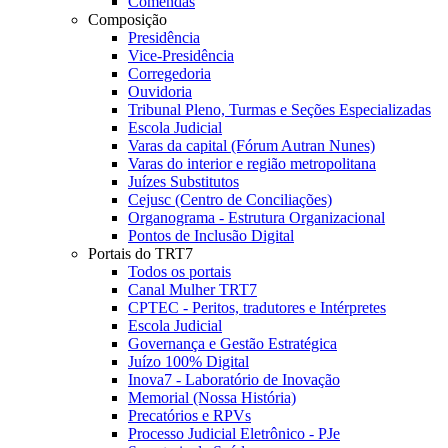
Comendas
Composição
Presidência
Vice-Presidência
Corregedoria
Ouvidoria
Tribunal Pleno, Turmas e Seções Especializadas
Escola Judicial
Varas da capital (Fórum Autran Nunes)
Varas do interior e região metropolitana
Juízes Substitutos
Cejusc (Centro de Conciliações)
Organograma - Estrutura Organizacional
Pontos de Inclusão Digital
Portais do TRT7
Todos os portais
Canal Mulher TRT7
CPTEC - Peritos, tradutores e Intérpretes
Escola Judicial
Governança e Gestão Estratégica
Juízo 100% Digital
Inova7 - Laboratório de Inovação
Memorial (Nossa História)
Precatórios e RPVs
Processo Judicial Eletrônico - PJe