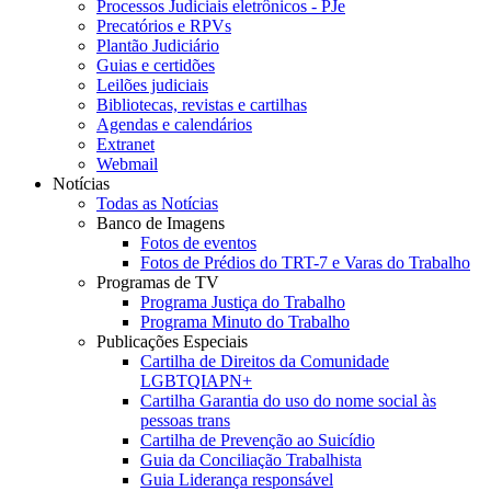
Processos Judiciais eletrônicos - PJe
Precatórios e RPVs
Plantão Judiciário
Guias e certidões
Leilões judiciais
Bibliotecas, revistas e cartilhas
Agendas e calendários
Extranet
Webmail
Notícias
Todas as Notícias
Banco de Imagens
Fotos de eventos
Fotos de Prédios do TRT-7 e Varas do Trabalho
Programas de TV
Programa Justiça do Trabalho
Programa Minuto do Trabalho
Publicações Especiais
Cartilha de Direitos da Comunidade
LGBTQIAPN+
Cartilha Garantia do uso do nome social às
pessoas trans
Cartilha de Prevenção ao Suicídio
Guia da Conciliação Trabalhista
Guia Liderança responsável