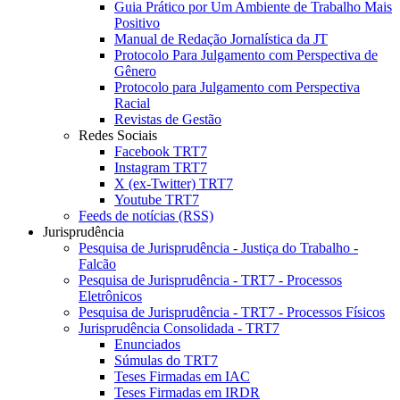
Guia Prático por Um Ambiente de Trabalho Mais
Positivo
Manual de Redação Jornalística da JT
Protocolo Para Julgamento com Perspectiva de
Gênero
Protocolo para Julgamento com Perspectiva
Racial
Revistas de Gestão
Redes Sociais
Facebook TRT7
Instagram TRT7
X (ex-Twitter) TRT7
Youtube TRT7
Feeds de notícias (RSS)
Jurisprudência
Pesquisa de Jurisprudência - Justiça do Trabalho -
Falcão
Pesquisa de Jurisprudência - TRT7 - Processos
Eletrônicos
Pesquisa de Jurisprudência - TRT7 - Processos Físicos
Jurisprudência Consolidada - TRT7
Enunciados
Súmulas do TRT7
Teses Firmadas em IAC
Teses Firmadas em IRDR