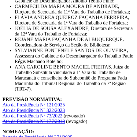
Gabinete do Desembargador Antônio Teófilo Filho;
CARMECILDA MARIA MOURA DE ANDRADE,
Diretora de Secretaria da 11ª Vara do Trabalho de Fortaleza;
FLÁVIA ANDREA QUEIROZ FAÇANHA FERREIRA,
Diretora de Secretaria da 1ª Vara do Trabalho de Fortaleza;
JOÉLIA DE SOUSA ALEXANDRE, Diretora de Secretaria
da 12ª Vara do Trabalho de Fortaleza;
REJANE MARIA FAÇANHA DE ALBUQUERQUE,
Coordenadora de Serviço da Seção de Biblioteca;
SYLVIANNE FONTENELE SANTOS DE OLIVEIRA,
Assessora do Gabinete do Desembargador do Trabalho Paulo
Régis Machado Botelho;
ANA CAROLINE BENTO MACIEL FREITAS, Juíza do
Trabalho Substituta vinculada a 1ª Vara do Trabalho de
Maracanaú e conselheira do Subcomitê do Programa Fada
Madrinha do Tribunal Regional do Trabalho da 7ª Região
(TRT-7).
PREVISÃO NORMATIVA:
Ato da Presidência Nº 121/2025
Ato da Presidência Nº 322/2023
Ato da Presidência Nº 73/2022
(revogado)
Ato da Presidência Nº 177/2018
(revogado)
NOMEAÇÃO: