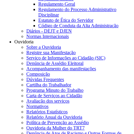
Regulamento Geral
Regulamento do Processo Administrativo
Disciplinar
Estatuto de Ética do Servidor
Código de Conduta da Alta Administração
Diários - DEJT e DJEN
Normas Internacionais
Ouvidoria
Sobre a Ouvidoria
Registre sua Manifestação
Serviço de Informações ao Cidadão (SIC)
Denúncia de Assédio Eleitoral
Acompanhamento das manifestações
Composição
Dúvidas Frequentes
Cartilha do Trabalhador
Programa Minuto do Trabalho
Carta de Serviços ao Cidadão
Avaliação dos serviços
Normativos
Relatórios Estatísticos
Relatório Anual da Ouvidoria
Política de Prevenção ao Assédio
Ouvidoria da Mulher do TRT7
Denúncia de Atos de Racismo e Outras Formas de