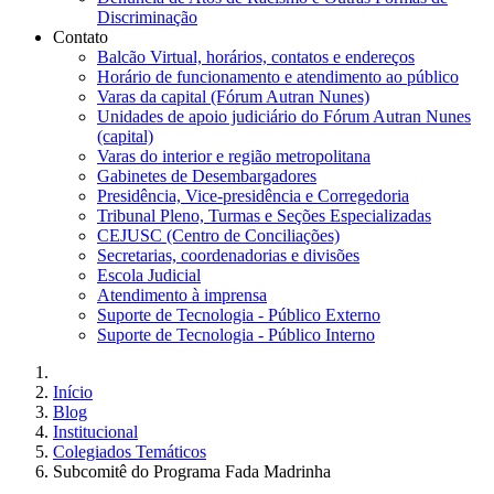
Discriminação
Contato
Balcão Virtual, horários, contatos e endereços
Horário de funcionamento e atendimento ao público
Varas da capital (Fórum Autran Nunes)
Unidades de apoio judiciário do Fórum Autran Nunes
(capital)
Varas do interior e região metropolitana
Gabinetes de Desembargadores
Presidência, Vice-presidência e Corregedoria
Tribunal Pleno, Turmas e Seções Especializadas
CEJUSC (Centro de Conciliações)
Secretarias, coordenadorias e divisões
Escola Judicial
Atendimento à imprensa
Suporte de Tecnologia - Público Externo
Suporte de Tecnologia - Público Interno
Início
Blog
Institucional
Colegiados Temáticos
Subcomitê do Programa Fada Madrinha