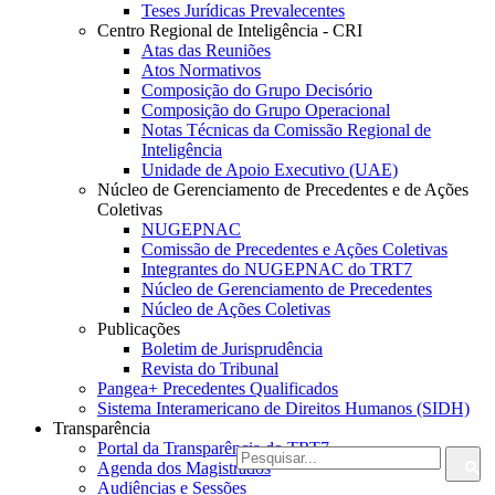
Teses Jurídicas Prevalecentes
Centro Regional de Inteligência - CRI
Atas das Reuniões
Atos Normativos
Composição do Grupo Decisório
Composição do Grupo Operacional
Notas Técnicas da Comissão Regional de
Inteligência
Unidade de Apoio Executivo (UAE)
Núcleo de Gerenciamento de Precedentes e de Ações
Coletivas
NUGEPNAC
Comissão de Precedentes e Ações Coletivas
Integrantes do NUGEPNAC do TRT7
Núcleo de Gerenciamento de Precedentes
Núcleo de Ações Coletivas
Publicações
Boletim de Jurisprudência
Revista do Tribunal
Pangea+ Precedentes Qualificados
Sistema Interamericano de Direitos Humanos (SIDH)
Transparência
Portal da Transparência do TRT7
Agenda dos Magistrados
Audiências e Sessões