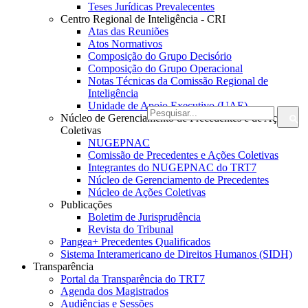
Teses Jurídicas Prevalecentes
Centro Regional de Inteligência - CRI
Atas das Reuniões
Atos Normativos
Composição do Grupo Decisório
Composição do Grupo Operacional
Notas Técnicas da Comissão Regional de
Inteligência
Unidade de Apoio Executivo (UAE)
Núcleo de Gerenciamento de Precedentes e de Ações
Coletivas
NUGEPNAC
Comissão de Precedentes e Ações Coletivas
Integrantes do NUGEPNAC do TRT7
Núcleo de Gerenciamento de Precedentes
Núcleo de Ações Coletivas
Publicações
Boletim de Jurisprudência
Revista do Tribunal
Pangea+ Precedentes Qualificados
Sistema Interamericano de Direitos Humanos (SIDH)
Transparência
Portal da Transparência do TRT7
Agenda dos Magistrados
Audiências e Sessões