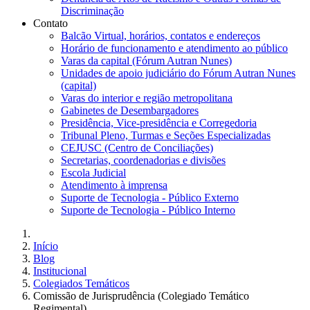
Discriminação
Contato
Balcão Virtual, horários, contatos e endereços
Horário de funcionamento e atendimento ao público
Varas da capital (Fórum Autran Nunes)
Unidades de apoio judiciário do Fórum Autran Nunes
(capital)
Varas do interior e região metropolitana
Gabinetes de Desembargadores
Presidência, Vice-presidência e Corregedoria
Tribunal Pleno, Turmas e Seções Especializadas
CEJUSC (Centro de Conciliações)
Secretarias, coordenadorias e divisões
Escola Judicial
Atendimento à imprensa
Suporte de Tecnologia - Público Externo
Suporte de Tecnologia - Público Interno
Início
Blog
Institucional
Colegiados Temáticos
Comissão de Jurisprudência (Colegiado Temático
Regimental)