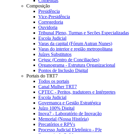
Comendas
Composição
Presidência
Vice-Presidência
Corregedoria
Ouvidoria
Tribunal Pleno, Turmas e Seções Especializadas
Escola Judicial
Varas da capital (Fórum Autran Nunes)
Varas do interior e região metropolitana
Juízes Substitutos
Cejusc (Centro de Conciliações)
Organograma - Estrutura Organizacional
Pontos de Inclusão Digital
Portais do TRT7
Todos os portais
Canal Mulher TRT7
CPTEC - Peritos, tradutores e Intérpretes
Escola Judicial
Governança e Gestão Estratégica
Juízo 100% Digital
Inova7 - Laboratório de Inovação
Memorial (Nossa História)
Precatórios e RPVs
Processo Judicial Eletrônico - PJe