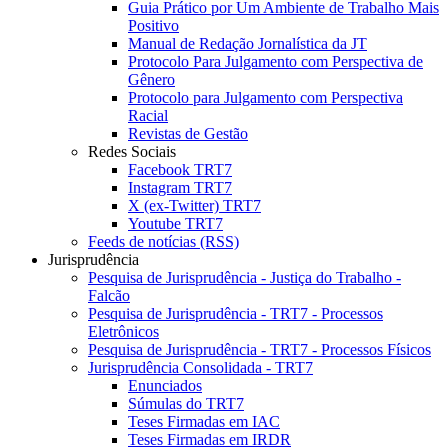
Guia Prático por Um Ambiente de Trabalho Mais
Positivo
Manual de Redação Jornalística da JT
Protocolo Para Julgamento com Perspectiva de
Gênero
Protocolo para Julgamento com Perspectiva
Racial
Revistas de Gestão
Redes Sociais
Facebook TRT7
Instagram TRT7
X (ex-Twitter) TRT7
Youtube TRT7
Feeds de notícias (RSS)
Jurisprudência
Pesquisa de Jurisprudência - Justiça do Trabalho -
Falcão
Pesquisa de Jurisprudência - TRT7 - Processos
Eletrônicos
Pesquisa de Jurisprudência - TRT7 - Processos Físicos
Jurisprudência Consolidada - TRT7
Enunciados
Súmulas do TRT7
Teses Firmadas em IAC
Teses Firmadas em IRDR