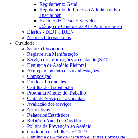
Regulamento Geral
Regulamento do Processo Administrativo
Disciplinar
Estatuto de Ética do Servidor
Código de Conduta da Alta Administração
Diários - DEJT e DJEN
Normas Internacionais
Ouvidoria
Sobre a Ouvidoria
Registre sua Manifestação
Serviço de Informações ao Cidadão (SIC)
Denúncia de Assédio Eleitoral
Acompanhamento das manifestações
Composição
Dúvidas Frequentes
Cartilha do Trabalhador
Programa Minuto do Trabalho
Carta de Serviços ao Cidadão
Avaliação dos serviços
Normativos
Relatórios Estatísticos
Relatório Anual da Ouvidoria
Política de Prevenção ao Assédio
Ouvidoria da Mulher do TRT7
Denúncia de Atos de Racismo e Outras Formas de