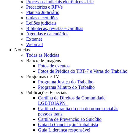
Processos Judiciais eletrônicos - PJe
Precatórios e RPVs
Plantão Judiciário
Guias e certidões
Leilões judiciais
Bibliotecas, revistas e cartilhas
Agendas e calendários
Extranet
Webmail
Notícias
Todas as Notícias
Banco de Imagens
Fotos de eventos
Fotos de Prédios do TRT-7 e Varas do Trabalho
Programas de TV
Programa Justiça do Trabalho
Programa Minuto do Trabalho
Publicações Especiais
Cartilha de Direitos da Comunidade
LGBTQIAPN+
Cartilha Garantia do uso do nome social às
pessoas trans
Cartilha de Prevenção ao Suicídio
Guia da Conciliação Trabalhista
Guia Liderança responsável