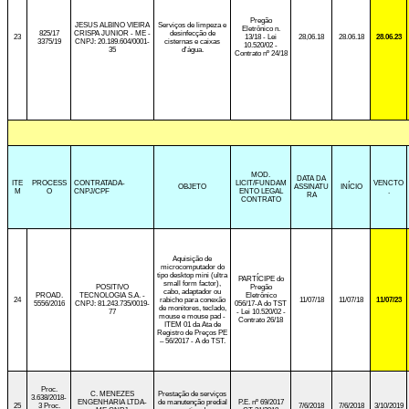
Pregão
JESUS ALBINO VIEIRA
Serviços de limpeza e
Eletrônico n.
825/17
CRISPA JUNIOR - ME -
desinfecção de
23
13/18 - Lei
28,06.18
28.06.18
28.06.23
3375/19
CNPJ: 20.189.604/0001-
cisternas e caixas
10.520/02 -
35
d'água.
Contrato nº 24/18
MOD.
DATA DA
ITE
PROCESS
CONTRATADA-
LICIT/FUNDAM
VENCTO
OBJETO
ASSINATU
INÍCIO
M
O
CNPJ/CPF
ENTO LEGAL
.
RA
CONTRATO
Aquisição de
microcomputador do
tipo desktop mini (ultra
PARTÍCIPE do
small form factor),
POSITIVO
Pregão
cabo, adaptador ou
PROAD.
TECNOLOGIA S.A. -
Eletrônico
24
rabicho para conexão
11/07/18
11/07/18
11/07/23
5556/2016
CNPJ: 81.243.735/0019-
056/17-A do TST
de monitores, teclado,
77
- Lei 10.520/02 -
mouse e mouse pad -
Contrato 26/18
ITEM 01 da Ata de
Registro de Preços PE
– 56/2017 - A do TST.
Proc.
C. MENEZES
Prestação de serviços
3.638/2018-
ENGENHARIA LTDA-
de manutenção predial
P.E. nº 69/2017
25
3 Proc.
7/6/2018
7/6/2018
3/10/2019