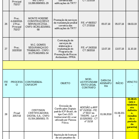
ME CNPJ:
corretiva das
CT 21/2018
Principal
13.289.069/0001-29
edificações do TRT7
752/17
Proc.
MONTE HOREBE
Prestação de serviços
4.418/2018-
CONSTRUÇÕES E
de manutenção predial
P.E. nº 69/2017
26
2 Proc.
SERVIÇOS LTDA -
05.07.18
05.07.18
08.03.19
corretiva das
CT 27/2018
Principal
CNPJ: 06.261.821/0001-
edificações do TRT7
752/17
68
Contratação de
serviços de
M.C. GOMES
elaboração e
Proc.
SEGURANÇA DO
P.E. nº 24/2018
27
implantação do
13.07.18
13.07.18
11.10.18
102/2018
TRABALHO - CNPJ :
CT 28/2018
Programa de
10.275.681/0001-54
Prevenção de Riscos
Ambientais- PPRA
MOD.
DATA DA
ITE
PROCESS
CONTRATADA-
LICIT/FUNDAM
VENCTO
OBJETO
ASSINATU
INÍCIO
M
O
CNPJ/CPF
ENTO LEGAL
.
RA
CONTRATO
01.08.21
(até o
recebime
Emissão de
ADESÃO à ARP
nto
Certificados Digitais
CERTISIGN
Nº 21/2018 - P.E.
definitiv
padrão ICP-Brasil, do
Proad
CERTIFICADORA
nº 55/17 do
01.08.201
o,
28
tipo Cert-JUS
01.08.2018
2057/18
DIGITAL S.A.- CNPJ:
TRE/PE - Lei nº
8
ressalva
Institucional A3, a ser
01.554.285/0001-75
10.520/2002 - CT
do o
utilizado por Pessoa
nº 31/18
período
Física.
de
garantia)
.
Aquisição de licenças
de uso perpétuo da