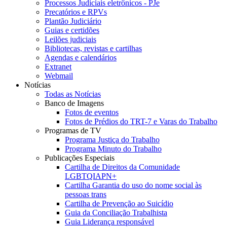
Processos Judiciais eletrônicos - PJe
Precatórios e RPVs
Plantão Judiciário
Guias e certidões
Leilões judiciais
Bibliotecas, revistas e cartilhas
Agendas e calendários
Extranet
Webmail
Notícias
Todas as Notícias
Banco de Imagens
Fotos de eventos
Fotos de Prédios do TRT-7 e Varas do Trabalho
Programas de TV
Programa Justiça do Trabalho
Programa Minuto do Trabalho
Publicações Especiais
Cartilha de Direitos da Comunidade
LGBTQIAPN+
Cartilha Garantia do uso do nome social às
pessoas trans
Cartilha de Prevenção ao Suicídio
Guia da Conciliação Trabalhista
Guia Liderança responsável