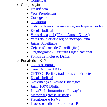
Comendas
Composição
Presidência
Vice-Presidência
Corregedoria
Ouvidoria
Tribunal Pleno, Turmas e Seções Especializadas
Escola Judicial
Varas da capital (Fórum Autran Nunes)
Varas do interior e região metropolitana
Juízes Substitutos
Cejusc (Centro de Conciliações)
Organograma - Estrutura Organizacional
Pontos de Inclusão Digital
Portais do TRT7
Todos os portais
Canal Mulher TRT7
CPTEC - Peritos, tradutores e Intérpretes
Escola Judicial
Governança e Gestão Estratégica
Juízo 100% Digital
Inova7 - Laboratório de Inovação
Memorial (Nossa História)
Precatórios e RPVs
Processo Judicial Eletrônico - PJe