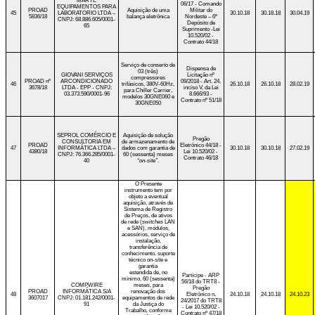
MARTE
06/17 - Comando
EQUIPAMENTOS PARA
PROAD
Aquisição de uma
Militar do
45
LABORATORIO LTDA –
30.10.18
30.18.18
30.04.19
5836/18
balança eletrônica
Nordeste – 6º
CNPJ: 68.886.605/0001-
Depósito de
65
Suprimento -Lei
10.520/02 -
Contrato 44/18
Serviço de conserto de
Dispensa de
03 (três)
GIOVANI SERVIÇOS
Licitação nº
compressores
PROAD nº
ARCONDICIONADO
09/2018 - Art. 24,
46
trifásicos, 380V-60Hz,
26.10.18
26.10.18
28.02.19
3678/18
LTDA - EPP - CNPJ:
inciso V, da Lei
para Chiller Carrier,
03.373.590/0001-96
8.666/93 -
modelos 30GNE060 e
Contrato nº 51/18
30GNE050
SEPROL COMÉRCIO E
Aquisição de solução
Pregão
CONSULTORIA EM
de armazenamento de
PROAD
Eletrônico 44/18 -
47
INFORMÁTICA LTDA –
dados com garantia de
30.10.18
30.10.18
27.02.19
4380/18
Lei 10.520/02 -
CNPJ: 76.366.285/0001-
60 (sessenta) meses
Contrato 46/18
40
“on-site”
.
O Presente
instrumento tem por
objeto a eventual
aquisição, através de
Sistema de Registro
de Preços, de ativos
de rede (
switches
LAN
e SAN), módulos,
acessórios, serviço de
instalação,
transferência de
conhecimento, suporte
técnico
on-site
e
garantia
estendida de, no
Partícipe - ARP
mínimo, 60 (sessenta)
56/18 do TRT8 -
COMPWIRE
meses, para
Pregão
PROAD
INFORMÁTICA S/A
renovação dos
48
Eletrônico n.
24.10.18
24.10.18
24.10.23
3607017
CNPJ: 01.181.242/0001-
equipamentos de rede
24/2017 do TRT8
91
da Justiça do
- Lei 10.520/02 -
Trabalho
,
conforme
Contrato nº 47/18