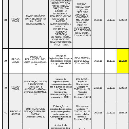
UNIDADES DO ITEM
31 DO LOTE 2 DA
ADESÃO
-
ARP do PREGÃO
PREGÃO SRP
SRP 37/2017 do
37/2017 do
EXÉRCITO
EXÉRCITO
BRASILEIRO -
BRASILEIRO -
MARELLI MÓVEIS
COMANDO MILITAR
COMANDO
PROAD
PARA ESCRITÓRIO
DO SUDESTE –
38
MILITAR DO
05.10.18
05.10.18
03.05.19
4624/18
S/A - CNPJ:
BASE DE
SUDESTE –
88.766.936/0001-79
ADMINISTRAÇÃO E
BASE DE
APOIO DO
ADMINISTRAÇ
IBIRAPUERA -
ÃO E APOIO DO
POLTRONA
IBIRAPUERA -
GIRATÓRIA
Contrato nº 33/18
ESPALDAR MÉDIO,
COM APOIO DE
BRAÇOS E CABEÇA
– PROFIT 1604.
Serviço de
EVA MARIA
higienização e limpeza
P.E nº 39/2018 –
PROAD
FERNANDES - ME -
39
de bebedouro elétrico
Lei nº 10.520/02 -
16.10.18
16.10.18
16.10.23
2995/18
CNPJ: 69.360.006/0001-
para garrafões de 20
Contrato 42/18
76
litros.
Serviço de
DISPENSA -
ASSOCIAÇÃO DE PAIS
higienização nos
Termo de
E AMIGOS DO
documentos que estão
Dispensa de
PROAD
DEFICIENTE
sob a guarda da Seção
Licitação nº
40
23.10.18
23.10.18
02.05.19
5020/18
AUDITIVO – APADA –
de Gestão
05/2018 - Art. 24,
CNPJ:12.460.804/0001-
Documental,
XX da Lei
52
Biblioteca e Seção de
8.666/93 -
memória do TRT7.
Contrato nº 45/18
Elaboração dos
Dispensa de
DM PROJETOS E
projetos de combate a
Licitação nº
PROAD nº
SERVIÇOS LTDA ME -
incêndio nos prédios
07/2018 - Art. 24,
41
30.10.18
30.10.18
15.06.19
4.522/18
CNPJ nº.
pertencentes ao
inciso I, da Lei
19.655.597/0001-30
Complexo Aldeota do
8.666/93 -
TRT7.
Contrato nº 52/18
Aquisição de
compressores de ar