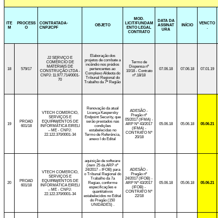
MOD.
DATA DA
ITE
PROCESS
CONTRATADA-
LICIT/FUNDAM
VENCTO
OBJETO
ASSINAT
INÍCIO
M
O
CNPJ/CPF
ENTO LEGAL
.
URA
CONTRATO
Elaboração dos
J2 SERVIÇO E
projetos de combate a
COMÉRCIO DE
Termo de
incêndio nos prédios
MATERIAIS DE
Dispensa nº
18
579/17
pertencentes ao
07.06.18
07.06.18
07.01.19
CONSTRUÇÃO LTDA -
10/18 -
Contrato
Complexo Aldeota do
CNPJ: 11.977.714/0001-
nº.18/18
Tribunal Regional do
70
Trabalho da 7ª Região
Renovação da atual
ADESÃO -
VTECH COMERCIO,
Licença Kaspersky
Pregão nº
SERVIÇOS E
Endpoint Security, que
05/2017 (IFMA) -
PROAD
EQUIPAMENTOS DE
serão prestados nas
19
ARP Nº 43/2017
05.06.18
05.06.18
05.06.21
601/18
INFORMÁTICA EIRELI
condições
(IFMA) -
– ME - CNPJ:
estabelecidas no
CONTRATO Nº
22.122.370/0001-34
Termo de Referência,
20/18
anexo I do Edital
aquisição de software
(item 25 da ARP nº
24/2017 – IFOB) para
ADESÃO -
VTECH COMERCIO,
o Tribunal Regional do
Pregão nº
SERVIÇOS E
Trabalho da 7a
24/2017 (IFOB) -
PROAD
EQUIPAMENTOS DE
20
Regiao, conforme
ARP Nº 43/2017
05.06.18
05.06.18
05.06.21
601/18
INFORMÁTICA EIRELI
especificações e
(IFOB) -
– ME - CNPJ:
quantitativos
CONTRATO Nº
22.122.370/0001-34
estabelecidos no Edital
22/18
do Pregão (150
UNIDADES) .