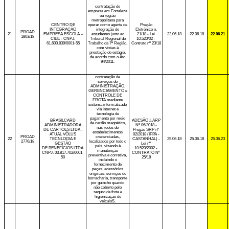
contratação de
empresa em Fortaleza
ou região
metropolitana para
CENTRO DE
operar como agente de
Pregão
INTEGRAÇÃO
integração de
Eletrônico n.
PROAD
21
EMPRESA ESCOLA –
estudantes junto ao
21/18 - Lei
22.06.18
22.06.18
22.06.21
1803/18
CIEE - CNPJ:
Tribunal Regional do
10.520/02 -
61.600.839/0001-55
Trabalho da 7ª Região,
Contrato nº
23/18
com vistas à
prestação de estágio,
de acordo com o Ato
94/2011.
contratação de
serviços de
ADMINISTRAÇÃO,
GERENCIAMENTO e
CONTROLE DE
FROTA mediante
sistema informatizado
via internet e
tecnologia de
pagamento por meio
BRASILCARD
ADESÃO à ARP
de cartão magnético,
ADMINISTRADORA
Nº 06/2018 -
nas redes de
DE CARTÕES LTDA -
Pregão SRP nº
estabelecimentos
ATUAL VÓLUS
02/2018 (IFPA -
PROAD
credenciadas,
22
TECNLOGIA E
CASTANHAL) -
25.06.18
25.06.18
25.06.23
2776/18
localizados por todo o
GESTÃO
Lei nº
país, visando à
DE BENEFÍCIOS LTDA.
10.520/2002 -
manutenção
CNPJ: 03.817.702/0001-
CONTRATO Nº
preventiva e corretiva,
50
25/18
incluindo o
fornecimento de
peças, acessórios
originais, serviços de
borracharia, transporte
por guincho quando
não coberto pelo
seguro da frota e
higienização de
veículoS.