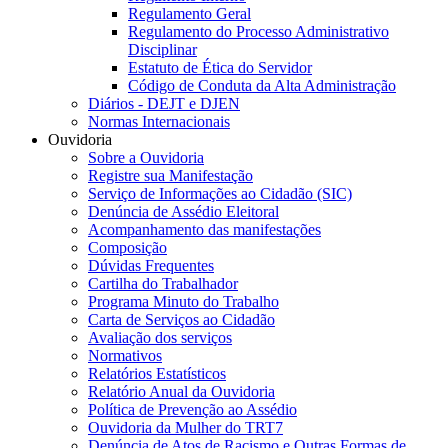
Regulamento Geral
Regulamento do Processo Administrativo
Disciplinar
Estatuto de Ética do Servidor
Código de Conduta da Alta Administração
Diários - DEJT e DJEN
Normas Internacionais
Ouvidoria
Sobre a Ouvidoria
Registre sua Manifestação
Serviço de Informações ao Cidadão (SIC)
Denúncia de Assédio Eleitoral
Acompanhamento das manifestações
Composição
Dúvidas Frequentes
Cartilha do Trabalhador
Programa Minuto do Trabalho
Carta de Serviços ao Cidadão
Avaliação dos serviços
Normativos
Relatórios Estatísticos
Relatório Anual da Ouvidoria
Política de Prevenção ao Assédio
Ouvidoria da Mulher do TRT7
Denúncia de Atos de Racismo e Outras Formas de