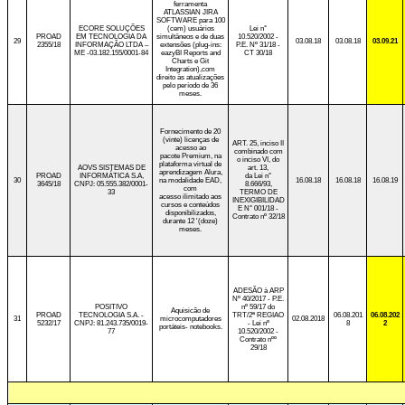
ferramenta
ATLASSIAN JIRA
SOFTWARE para 100
ECORE SOLUÇÕES
(cem) usuários
Lei n°
PROAD
EM TECNOLOGIA DA
simultâneos e de duas
10.520/2002 -
29
03.08.18
03.08.18
03.09.21
2355/18
INFORMAÇÃO LTDA –
extensões (plug-ins:
P.E. Nº 31/18 -
ME -03.182.155/0001-84
eazyBI Reports and
CT 30/18
Charts e Git
Integration),com
direito às atualizações
pelo período de 36
meses.
Fornecimento de 20
(vinte) licenças de
ART. 25, inciso II
acesso ao
combinado com
pacote Premium, na
o inciso VI, do
plataforma virtual de
AOVS SISTEMAS DE
art. 13,
aprendizagem Alura,
PROAD
INFORMÁTICA S.A,
da Lei n°
30
na modalidade EAD,
16.08.18
16.08.18
16.08.19
3645/18
CNPJ: 05.555.382/0001-
8.666/93,
com
33
TERMO DE
acesso ilimitado aos
INEXIGIBILIDAD
cursos e conteúdos
E N° 001/18 -
disponibilizados,
Contrato nº 32/18
durante 12 '(doze)
meses.
ADESÃO à ARP
Nº 40/2017 - P.E.
POSITIVO
nº 59/17 do
Aquisicão de
PROAD
TECNOLOGIA S.A. -
TRT/2ª REGIAO
06.08.201
06.08.202
31
microcomputadores
02.08.2018
5232/17
CNPJ: 81.243.735/0019-
- Lei nº
8
2
portáteis- notebooks.
77
10.520/2002 -
Contrato nºº
29/18