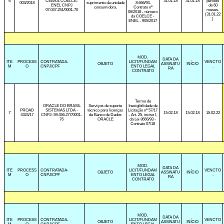
6
CEARÁ-COELCE-
31.01.18
31.01.18
período
003/2018
suprimento da unidade
8.666/93.
ENEL CNPJ
de 60
consumidora.
Contrato nº
07.047.251/0001-70
meses.
06/2018 - número
(31.01.22
da COELCE -
)
ENEL - 905/2017
MOD.
DATA DA
ITE
PROCESS
CONTRATADA-
LICIT/FUNDAM
VENCTO
OBJETO
ASSINATU
INÍCIO
M
O
CNPJ/CPF
ENTO LEGAL
.
RA
CONTRATO
Termo de
ORACLE DO BRASIL
Serviços de suporte
Inexigibilidade de
PROAD
SISTEMAS LTDA -
técnico para licenças
Licitação nº 57/17
7
15.02.18
15.02.18
15.02.22
4324/17
CNPJ: 59.456.277/0001-
de Banco de Dados
- Art. 25, inciso I,
76
ORACLE
da Lei 8666/93 -
Contrato 07/18
MOD.
DATA DA
ITE
PROCESS
CONTRATADA-
LICIT/FUNDAM
VENCTO
OBJETO
ASSINATU
INÍCIO
M
O
CNPJ/CPF
ENTO LEGAL
.
RA
CONTRATO
MOD.
DATA DA
ITE
PROCESS
CONTRATADA-
LICIT/FUNDAM
VENCTO
OBJETO
ASSINATU
INÍCIO