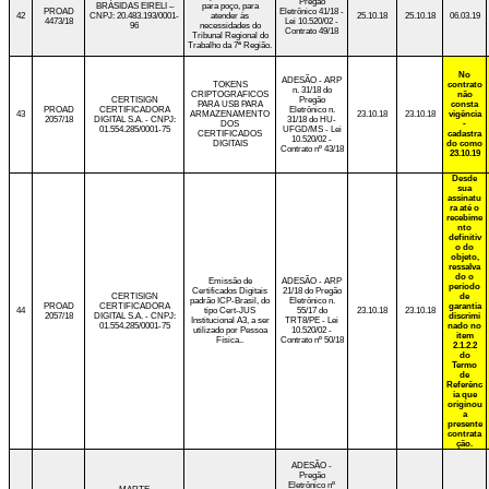
Pregão
BRÁSIDAS EIRELI –
para poço, para
PROAD
Eletrônico 41/18 -
42
CNPJ: 20.483.193/0001-
atender às
25.10.18
25.10.18
06.03.19
4473/18
Lei 10.520/02 -
96
necessidades do
Contrato 49/18
Tribunal Regional do
Trabalho da 7ª Região.
No
ADESÃO - ARP
TOKENS
contrato
n. 31/18 do
CRIPTOGRAFICOS
não
CERTISIGN
Pregão
PARA USB PARA
consta
PROAD
CERTIFICADORA
Eletrônico n.
43
ARMAZENAMENTO
23.10.18
23.10.18
vigência
2057/18
DIGITAL S.A. - CNPJ:
31/18 do HU-
DOS
-
01.554.285/0001-75
UFGD/MS - Lei
CERTIFICADOS
cadastra
10.520/02 -
DIGITAIS
do como
Contrato nº 43/18
23.10.19
Desde
sua
assinatu
ra até o
recebime
nto
definitiv
o do
objeto,
ressalva
do o
Emissão de
ADESÃO - ARP
período
Certificados Digitais
21/18 do Pregão
CERTISIGN
de
padrão ICP-Brasil, do
Eletrônico n.
PROAD
CERTIFICADORA
garantia
44
tipo Cert-JUS
55/17 do
23.10.18
23.10.18
2057/18
DIGITAL S.A. - CNPJ:
discrimi
Institucional A3, a ser
TRT8/PE - Lei
01.554.285/0001-75
nado no
utilizado por Pessoa
10.520/02 -
item
Física.
.
Contrato nº 50/18
2.1.2.2
do
Termo
de
Referênc
ia que
originou
a
presente
contrata
ção.
ADESÃO -
Pregão
Eletrônico nº