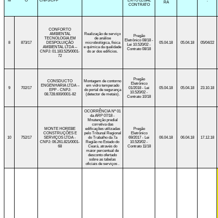
M
O
CNPJ/CPF
ENTO LEGAL
.
RA
CONTRATO
CONFORTO
AMBIENTAL
Realização de serviço
Pregão
TECNOLOGIA EM
de análise
Eletrônico 08/18 -
8
873/17
DESPOLUIÇÃO
microbiológica, física
05.04.18
05.04.18
05/04/22
Lei 10.520/02 -
AMBIENTAL LTDA –
e química da qualidade
Contrato 08/18
CNPJ: 01.183.525/0001-
do ar dos edifícios.
72
Pregão
CONSDUCTO
Montagem de contorno
Eletrônico
ENGENHARIA LTDA –
em vidro temperado
9
702/17
01/2018 - Lei
05.04.18
05.04.18
23.10.18
EPP - CNPJ:
do portal de segurança
10.520/02 -
08.728.600/0001-82
(detector de metais).
Contrato 10/18
OCORRÊNCIA Nº 01
da ARP 07/18 -
Mnutenção predial
corretiva das
MONTE HOREBE
edificações utilizadas
Pregão
CONSTRUÇÕES E
pelo Tribunal Regional
Eletrônico
10
752/17
SERVIÇOS LTDA -
do Trabalho da 7a
69/2017 - Lei
06.04.18
06.04.18
17.12.18
CNPJ: 06.261.821/0001-
Região no Estado do
10.520/02 -
68
Ceará, através do
Contrato 11/18
maior percentual de
desconto ofertado
sobre as tabelas
oficiais de serviços .