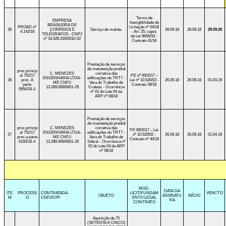
Termo de
EMPRESA
Inexigibilidade de
BRASILEIRA DE
PROAD nº
Licitação nº 04/18
35
CORREIOS E
Serviço de malote.
28.09.18
28.09.18
29.09.20
4.142/18
- Art. 25, caput,
TELÉGRAFOS - CNPJ
da Lei 8666/93 -
nº 34.028.316/0010-02
Contrato 41/18
Prestação de serviços
de manutenção predial
proc.princip
C. MENEZES
corretiva das
al 752/17
P.E nº 69/2017 –
ENGENHARIA LTDA-
edificações do TRT7 -
36
proc. A
Lei nº 10.520/02 -
26.09.18
26.09.18
01.04.19
ME CNPJ:
Vara do Trabalho de
parte
Contrato 39/18
13.289.069/0001-29
Crateús - Ocorrência
5954/18-4
nº 01 do Lote 04 da
ARP nº 08/18
Prestação de serviços
de manutenção predial
proc.princip
C. MENEZES
corretiva das
P.E 69/2017 – Lei
al 752/17
ENGENHARIA LTDA-
edificações do TRT7 -
37
nº 10.520/02 -
26.09.18
26.09.18
01.04.19
proc.a parte
ME CNPJ:
Vara do Trabalho de
Contrato nº 40/18
6193/18-4
13.289.069/0001-29
Sobral -
Ocorrência nº
02 do Lote 04 da ARP
nº 08/18
MOD.
DATA DA
ITE
PROCESS
CONTRATADA-
LICIT/FUNDAM
VENCTO
OBJETO
ASSINATU
INÍCIO
M
O
CNPJ/CPF
ENTO LEGAL
.
RA
CONTRATO
Aquisição de 75
(SETENTA E CINCO)