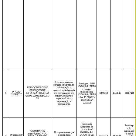
Fornecimento de
Partícipe - ARP
solução integrada de
45/2017 do TRT8
RJR COMÉRCIO E
colaboração e
- Pregão
SERVIÇOS DE
comunicação baseda
PROAD
Eletrônico n.
5
INFORMÁTICA LTDA
em computação em
18.01.18
18.01.18
18.07.23
2209/2017
42/2017 do TRT8
CNPJ 11.508.825/0001-
nuvem, incluindo
- Lei 10.520/02 -
38
suporte técnico,
Contrato nº
implantação e
01/2018
treinamento.
Termo de
Prorroga
Dispensa de
ção
Licitação nº
COMPANHIA
automátic
Compra de energia
25/2017- Art.
ENERGETICA DO
a até o
Processo nº
elétrica para
24,XXII da Lei