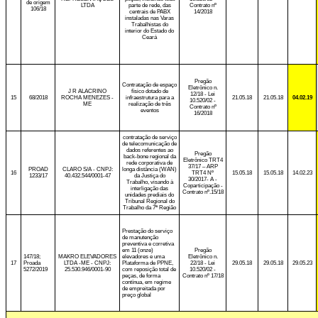
de origem
LTDA
parte de rede, das
Contrato nº
106/18
centrais de PABX
14/2018
instaladas nas Varas
Trabalhistas do
interior do Estado do
Ceará
Pregão
Contratação de espaço
Eletrônico n.
J R ALACRINO
físico dotado de
12/18 - Lei
15
68/2018
ROCHA MENEZES -
infraestrutura para a
21.05.18
21.05.18
04.02.19
10.520/02 -
ME
realização de três
Contrato nº
eventos
16/2018
contratação de serviço
de telecomunicação de
dados referentes ao
Pregão
back-bone regional da
Eletrônico TRT4
rede corporativa de
37/17 – ARP
PROAD
CLARO S/A - CNPJ:
longa distância (WAN)
16
TRT4 Nº
15.05.18
15.05.18
14.02.23
1233/17
40.432.544/0001-47
da Justiça do
30/2017- A -
Trabalho, visando à
Coparticipação -
interligação das
Contrato nº.15/18
unidades prediais do
Tribunal Regional do
Trabalho da 7ª Região
Prestação do serviço
de manutenção
preventiva e corretiva
em 11 (onze)
Pregão
147/18;
MAKRO ELEVADORES
elevadores e uma
Eletrônico n.
17
Proada
LTDA -ME - CNPJ:
Plataforma de PPNE,
22/18 - Lei
29.05.18
29.05.18
29.05.23
5272/2019
25.530.946/0001-90
com reposição total de
10.520/02 -
peças, de forma
Contrato nº 17/18
contínua, em regime
de empreitada por
preço global