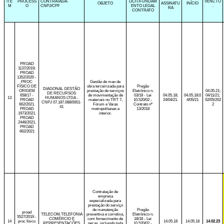
ITE
PROCESS
CONTRATADA-
LICIT/FUNDAM
VENCTO
OBJETO
ASSINATU
INÍCIO
M
O
CNPJ/CPF
ENTO LEGAL
.
RA
CONTRATO
PROAD
1137/2019;
PROAD
1352/2020 -
PROC
Gestão de mao de
FÍSICO DE
obra terceirizada para
Pregão
DIAGONAL GESTÃO
ORIGEM
prestação de serviços
Eletrônico n.
04.05.21;
DE RECURSOS
658/17 -
de movimentação de
03/18 - Lei
04.05.18;
04.05.18;0
04/11/21;
13
HUMANOS LTDA -
PROAD
materiais no TRT 7,
10.520/02 -
24/04/21.
4/05/21
02/05/202
CNPJ 07.187.088/0001-
662/2021.
Fórum e Varas
Contrato nº
2
41
PROAD
metropolitanas e
13/2018
1973/2021.
interior.
PROAD
2446/2021.
PROAD
662/2021
Contratação de
empresa
especializada para
prestação do serviço
de manutenção
Pregão
proad
TELECOM TELEFONIA
preventiva e corretiva,
Eletrônico n.
5527/2019 -
COMÉRCIO E
com fornecimento de
18/18 - Lei
14
proc físico
14.05.18
14.05.18
14.02.23
REPRESENTAÇÕES
peças, incluindo toda
10.520/02 -