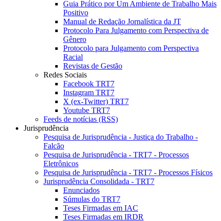
Guia Prático por Um Ambiente de Trabalho Mais
Positivo
Manual de Redação Jornalística da JT
Protocolo Para Julgamento com Perspectiva de
Gênero
Protocolo para Julgamento com Perspectiva
Racial
Revistas de Gestão
Redes Sociais
Facebook TRT7
Instagram TRT7
X (ex-Twitter) TRT7
Youtube TRT7
Feeds de notícias (RSS)
Jurisprudência
Pesquisa de Jurisprudência - Justiça do Trabalho -
Falcão
Pesquisa de Jurisprudência - TRT7 - Processos
Eletrônicos
Pesquisa de Jurisprudência - TRT7 - Processos Físicos
Jurisprudência Consolidada - TRT7
Enunciados
Súmulas do TRT7
Teses Firmadas em IAC
Teses Firmadas em IRDR