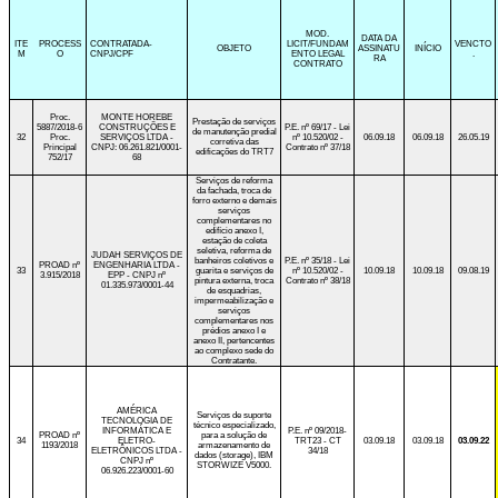
MOD.
DATA DA
ITE
PROCESS
CONTRATADA-
LICIT/FUNDAM
VENCTO
OBJETO
ASSINATU
INÍCIO
M
O
CNPJ/CPF
ENTO LEGAL
.
RA
CONTRATO
Proc.
MONTE HOREBE
Prestação de serviços
5887/2018-6
CONSTRUÇÕES E
P.E. nº 69/17 - Lei
de manutenção predial
32
Proc.
SERVIÇOS LTDA -
nº 10.520/02 -
06.09.18
06.09.18
26.05.19
corretiva das
Principal
CNPJ: 06.261.821/0001-
Contrato nº 37/18
edificações do TRT7
752/17
68
Serviços de reforma
da fachada, troca de
forro externo e demais
serviços
complementares no
edifício anexo I,
estação de coleta
seletiva, reforma de
JUDAH SERVIÇOS DE
banheiros coletivos e
P.E. nº 35/18 - Lei
PROAD nº
ENGENHARIA LTDA -
33
guarita e serviços de
nº 10.520/02 -
10.09.18
10.09.18
09.08.19
3.915/2018
EPP - CNPJ nº
pintura externa, troca
Contrato nº 38/18
01.335.973/0001-44
de esquadrias,
impermeabilização e
serviços
complementares nos
prédios anexo I e
anexo II, pertencentes
ao complexo sede do
Contratante.
AMÉRICA
Serviços de suporte
TECNOLOGIA DE
técnico especializado,
INFORMÁTICA E
P.E. nº 09/2018-
PROAD nº
para a solução de
34
ELETRO-
TRT23 - CT
03.09.18
03.09.18
03.09.22
1193/2018
armazenamento de
ELETRÔNICOS LTDA -
34/18
dados (storage), IBM
CNPJ nº
STORWIZE V5000.
06.926.223/0001-60