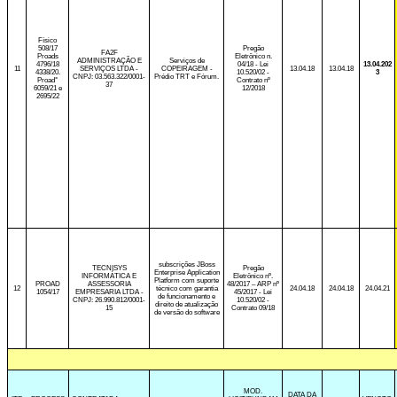
Físico
508/17
Pregão
FA2F
Proads
Eletrônico n.
ADMINISTRAÇÃO E
Serviços de
4796/18
04/18 - Lei
13.04.202
11
SERVIÇOS LTDA -
COPEIRAGEM -
13.04.18
13.04.18
4338/20.
10.520/02 -
3
CNPJ: 03.563.322/0001-
Prédio TRT e Fórum.
Proad°
Contrato nº
37
6059/21 e
12/2018
2695/22
subscrições JBoss
TECNISYS
Pregão
Enterprise Application
INFORMÁTICA E
Eletrônico nº.
Platform com suporte
PROAD
ASSESSORIA
48/2017 – ARP nº
12
técnico com garantia
24.04.18
24.04.18
24.04.21
1054/17
EMPRESARIA LTDA -
45/2017 - Lei
de funcionamento e
CNPJ: 26.990.812/0001-
10.520/02 -
direito de atualização
15
Contrato 09/18
de versão do software
MOD.
DATA DA