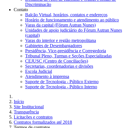
Discriminação
Contato
Balcão Virtual, horários, contatos e endereços
Horário de funcionamento e atendimento ao público
Varas da capital (Fórum Autran Nunes)
Unidades de apoio judiciário do Fórum Autran Nunes
(capital)
Varas do interior e região metropolitana
Gabinetes de Desembargadores
Presidência, Vice-presidência e Corregedoria
Tribunal Pleno, Turmas e Seções Especializadas
CEJUSC (Centro de Conciliações)
Secretarias, coordenadorias e divisões
Escola Judicial
Atendimento à imprensa
Suporte de Tecnologia - Público Externo
Suporte de Tecnologia - Público Interno
Início
Site Institucional
Transparência
Licitações e contratos
Contratos formalizados até 2018
Termos de contratos