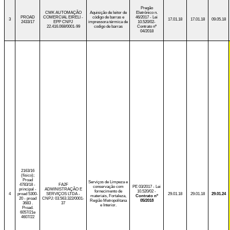
Pregão
CMK AUTOMAÇÃO
Aquisição de leitor de
Eletrônico n.
PROAD
COMERCIAL EIRELI -
código de barras e
46/2017 - Lei
3
17.01.18
17.01.18
09.05.18
2433/17
EPP CNPJ
impressora térmica de
10.520/02-
22.416.068/0001-99
codigo de barras
Contrato nº
04/2018
2163/16
(físico);
Proad
Serviços de Limpeza e
4783/18 -
FA2F
conservação com
PE 03/2017 - Lei
principal -
ADMINISTRAÇÃO E
fornecimento de
10.520/02 -
4
proad 5300-
SERVIÇOS LTDA -
29.01.18
29.01.18
29.01.24
materiais, Fortaleza,
Contrato nº
20 - proad
CNPJ: 03.563.322/0001-
Região Metropolitana
05/2018
3683 .
37
e Interior.
Proad.
6057/21e
4607/22