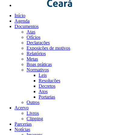
Início
Agenda
Documentos
Atas
Ofícios
Declarações
Exposições de motivos
Relatórios
Metas
Boas práticas
Normativos
Leis
Resoluções
Decretos
Atos
Portarias
Outros
Acervo
Livros
Clipping
Parcerias
Notícias
Imagens