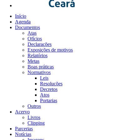
Início
Agenda
Documentos
Atas
Ofícios
Declarações
Exposições de motivos
Relatórios
Metas
Boas práticas
Normativos
Leis
Resoluções
Decretos
Atos
Portarias
Outros
Acervo
Livros
Clipping
Parcerias
Notícias
Imagens