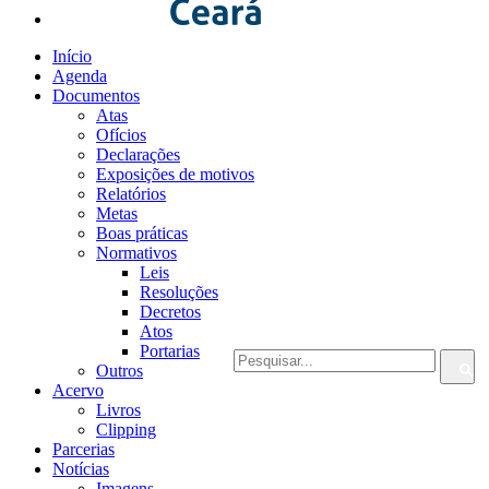
Início
Agenda
Documentos
Atas
Ofícios
Declarações
Exposições de motivos
Relatórios
Metas
Boas práticas
Normativos
Leis
Resoluções
Decretos
Atos
Portarias
Outros
Acervo
Livros
Clipping
Parcerias
Notícias
Imagens