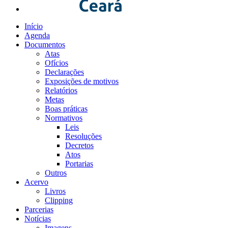
Início
Agenda
Documentos
Atas
Ofícios
Declarações
Exposições de motivos
Relatórios
Metas
Boas práticas
Normativos
Leis
Resoluções
Decretos
Atos
Portarias
Outros
Acervo
Livros
Clipping
Parcerias
Notícias
Imagens