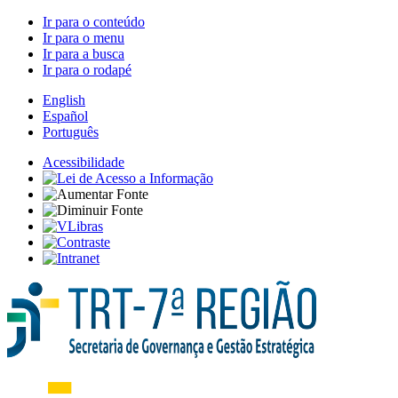
Ir para o conteúdo
Ir para o menu
Ir para a busca
Ir para o rodapé
English
Español
Português
Acessibilidade