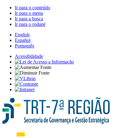
Ir para o conteúdo
Ir para o menu
Ir para a busca
Ir para o rodapé
English
Español
Português
Acessibilidade