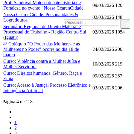
Prof. Sandoval Matoso debate história de
09/03/2026
120
Fortaleza no evento "Nossa CearenCidade"
Nossa CearenCidade: Personalidades &
02/03/2026
148
Logradouros
Seminário Regional de Direito Material e
Processual do Trabalho - Região Centro Sul
02/03/2026
1054
(Iguatu)
4º Colóquio "O Poder das Mulheres e as
Mulheres no Poder" ocorre no dia 18 de
24/02/2026
200
março
Curso: Violência contra a Mulher Juíza e
10/02/2026
219
Mulher Servidora
Curso: Direitos humanos, Gênero, Raça e
09/02/2026
357
Etnia
Curso: Acesso à Justiça, Processo Eletrônico e
03/02/2026
206
Inteligência Artificial
Página 4 de 118
1
2
3