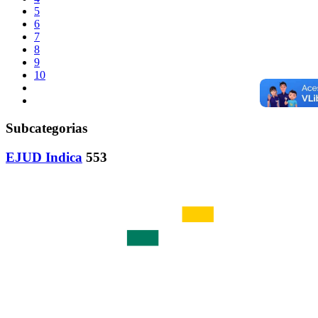
5
6
7
8
9
10
Subcategorias
EJUD Indica
553