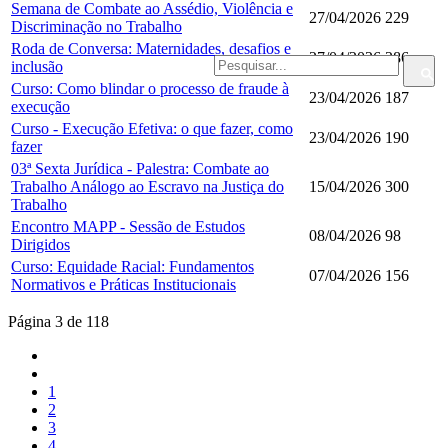
Semana de Combate ao Assédio, Violência e
27/04/2026
229
Discriminação no Trabalho
Roda de Conversa: Maternidades, desafios e
27/04/2026
286
inclusão
Curso: Como blindar o processo de fraude à
23/04/2026
187
execução
Curso - Execução Efetiva: o que fazer, como
23/04/2026
190
fazer
03ª Sexta Jurídica - Palestra: Combate ao
Trabalho Análogo ao Escravo na Justiça do
15/04/2026
300
Trabalho
Encontro MAPP - Sessão de Estudos
08/04/2026
98
Dirigidos
Curso: Equidade Racial: Fundamentos
07/04/2026
156
Normativos e Práticas Institucionais
Página 3 de 118
1
2
3
4