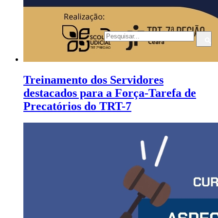
Treinamento dos Servidores
destacados para a Força-Tarefa de
Precatórios do TRT-7