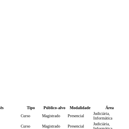
ês
Tipo
Público-alvo
Modalidade
Área
Judiciária,
Curso
Magistrado
Presencial
Informática
Judiciária,
Curso
Magistrado
Presencial
Informática