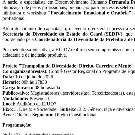
À tarde, a especialista em Desenvolvimento Humano
Fernanda P
otimização de perfis profissionais, preparação para processos seleti
ministrará o workshop
"Fortalecimento Emocional e Oratória"
,
profissional.
Além do circuito de capacitação, o evento oferecerá o acesso a se
Secretaria da Diversidade do Estado do Ceará (SEDIV)
, que
coordenado pela
Coordenadoria da Diversidade da Prefeitura d
Por meio dessa iniciativa, a EJUD7 reafirma seu compromisso com a co
cidadania e da inclusão produtiva.
Projeto "Trampolim da Diversidade: Direito, Carreira e Mente"
Co-organizadores(as):
Comitê Gestor Regional do Programa de Eq
Data:
10 de julho de 2026
Horário:
08h às 17h30
Carga horária:
08 horas/aula
Público-alvo:
Magistrados(as), servidores(as), Terceirizados(as), e
Modalidade:
Presencial
Local:
Auditório da EJUD7
Eixo
: 3. Direito e Sociedade -
Subeixo
: 3.2. Gênero, raça e diversida
Área
: Direito -
Segmento
: Direito Constitucional
Programação: