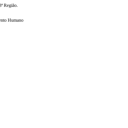
3ª Região.
imento Humano