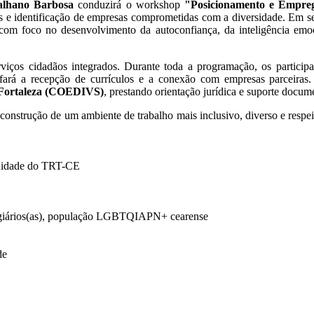
alhano Barbosa
conduzirá o workshop
"Posicionamento e Empreg
vos e identificação de empresas comprometidas com a diversidade. Em s
 com foco no desenvolvimento da autoconfiança, da inteligência emo
rviços cidadãos integrados. Durante toda a programação, os partici
 fará a recepção de currículos e a conexão com empresas parceiras
e Fortaleza (COEDIVS)
, prestando orientação jurídica e suporte docum
nstrução de um ambiente de trabalho mais inclusivo, diverso e respeit
uidade do TRT-CE
stagiários(as), população LGBTQIAPN+ cearense
de