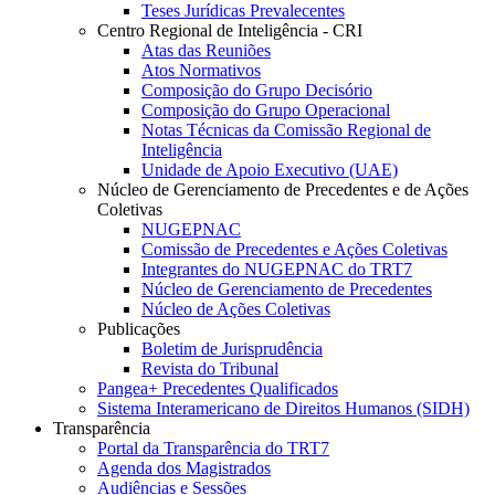
Teses Jurídicas Prevalecentes
Centro Regional de Inteligência - CRI
Atas das Reuniões
Atos Normativos
Composição do Grupo Decisório
Composição do Grupo Operacional
Notas Técnicas da Comissão Regional de
Inteligência
Unidade de Apoio Executivo (UAE)
Núcleo de Gerenciamento de Precedentes e de Ações
Coletivas
NUGEPNAC
Comissão de Precedentes e Ações Coletivas
Integrantes do NUGEPNAC do TRT7
Núcleo de Gerenciamento de Precedentes
Núcleo de Ações Coletivas
Publicações
Boletim de Jurisprudência
Revista do Tribunal
Pangea+ Precedentes Qualificados
Sistema Interamericano de Direitos Humanos (SIDH)
Transparência
Portal da Transparência do TRT7
Agenda dos Magistrados
Audiências e Sessões