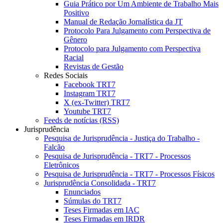
Guia Prático por Um Ambiente de Trabalho Mais
Positivo
Manual de Redação Jornalística da JT
Protocolo Para Julgamento com Perspectiva de
Gênero
Protocolo para Julgamento com Perspectiva
Racial
Revistas de Gestão
Redes Sociais
Facebook TRT7
Instagram TRT7
X (ex-Twitter) TRT7
Youtube TRT7
Feeds de notícias (RSS)
Jurisprudência
Pesquisa de Jurisprudência - Justiça do Trabalho -
Falcão
Pesquisa de Jurisprudência - TRT7 - Processos
Eletrônicos
Pesquisa de Jurisprudência - TRT7 - Processos Físicos
Jurisprudência Consolidada - TRT7
Enunciados
Súmulas do TRT7
Teses Firmadas em IAC
Teses Firmadas em IRDR