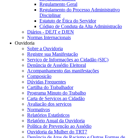
Regulamento Geral
Regulamento do Processo Administrativo
Disciplinar
Estatuto de Ética do Servidor
Código de Conduta da Alta Administração
Diários - DEJT e DJEN
Normas Internacionais
Ouvidoria
Sobre a Ouvidoria
Registre sua Manifestação
Serviço de Informações ao Cidadão (SIC)
Denúncia de Assédio Eleitoral
Acompanhamento das manifestações
Composição
Dúvidas Frequentes
Cartilha do Trabalhador
Programa Minuto do Trabalho
Carta de Serviços ao Cidadão
Avaliação dos serviços
Normativos
Relatórios Estatísticos
Relatório Anual da Ouvidoria
Política de Prevenção ao Assédio
Ouvidoria da Mulher do TRT7
Denúncia de Atos de Racismo e Outras Formas de