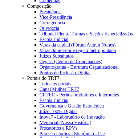
Comendas
Composição
Presidência
Vice-Presidência
Corregedoria
Ouvidoria
Tribunal Pleno, Turmas e Seções Especializadas
Escola Judicial
Varas da capital (Fórum Autran Nunes)
Varas do interior e região metropolitana
Juízes Substitutos
Cejusc (Centro de Conciliações)
Organograma - Estrutura Organizacional
Pontos de Inclusão Digital
Portais do TRT7
Todos os portais
Canal Mulher TRT7
CPTEC - Peritos, tradutores e Intérpretes
Escola Judicial
Governança e Gestão Estratégica
Juízo 100% Digital
Inova7 - Laboratório de Inovação
Memorial (Nossa História)
Precatórios e RPVs
Processo Judicial Eletrônico - PJe