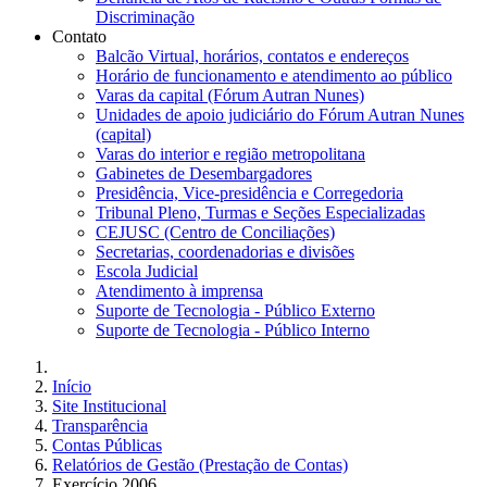
Discriminação
Contato
Balcão Virtual, horários, contatos e endereços
Horário de funcionamento e atendimento ao público
Varas da capital (Fórum Autran Nunes)
Unidades de apoio judiciário do Fórum Autran Nunes
(capital)
Varas do interior e região metropolitana
Gabinetes de Desembargadores
Presidência, Vice-presidência e Corregedoria
Tribunal Pleno, Turmas e Seções Especializadas
CEJUSC (Centro de Conciliações)
Secretarias, coordenadorias e divisões
Escola Judicial
Atendimento à imprensa
Suporte de Tecnologia - Público Externo
Suporte de Tecnologia - Público Interno
Início
Site Institucional
Transparência
Contas Públicas
Relatórios de Gestão (Prestação de Contas)
Exercício 2006