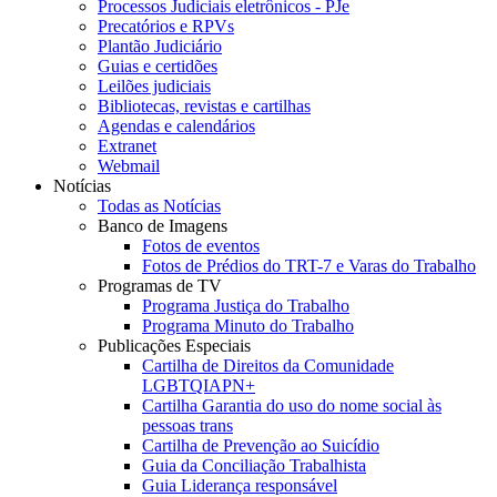
Processos Judiciais eletrônicos - PJe
Precatórios e RPVs
Plantão Judiciário
Guias e certidões
Leilões judiciais
Bibliotecas, revistas e cartilhas
Agendas e calendários
Extranet
Webmail
Notícias
Todas as Notícias
Banco de Imagens
Fotos de eventos
Fotos de Prédios do TRT-7 e Varas do Trabalho
Programas de TV
Programa Justiça do Trabalho
Programa Minuto do Trabalho
Publicações Especiais
Cartilha de Direitos da Comunidade
LGBTQIAPN+
Cartilha Garantia do uso do nome social às
pessoas trans
Cartilha de Prevenção ao Suicídio
Guia da Conciliação Trabalhista
Guia Liderança responsável