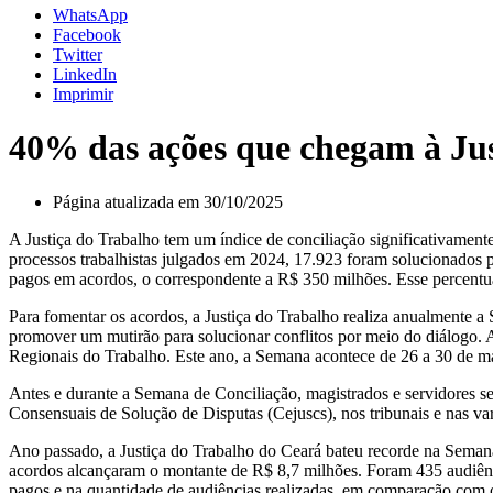
WhatsApp
Facebook
Twitter
LinkedIn
Imprimir
40% das ações que chegam à Jus
Página atualizada em 30/10/2025
A Justiça do Trabalho tem um índice de conciliação significativamen
processos trabalhistas julgados em 2024, 17.923 foram solucionados 
pagos em acordos, o correspondente a R$ 350 milhões. Esse percent
Para fomentar os acordos, a Justiça do Trabalho realiza anualmente a
promover um mutirão para solucionar conflitos por meio do diálogo. 
Regionais do Trabalho. Este ano, a Semana acontece de 26 a 30 de m
Antes e durante a Semana de Conciliação, magistrados e servidores s
Consensuais de Solução de Disputas (Cejuscs), nos tribunais e nas va
Ano passado, a Justiça do Trabalho do Ceará bateu recorde na Seman
acordos alcançaram o montante de R$ 8,7 milhões. Foram 435 audiênci
pagos e na quantidade de audiências realizadas, em comparação com