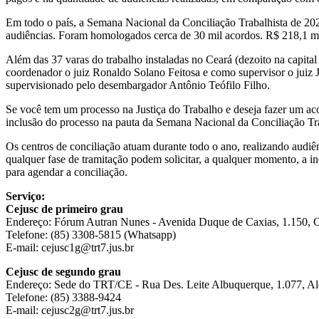
Em todo o país, a Semana Nacional da Conciliação Trabalhista de 20
audiências. Foram homologados cerca de 30 mil acordos. R$ 218,1 mil
Além das 37 varas do trabalho instaladas no Ceará (dezoito na capita
coordenador o juiz Ronaldo Solano Feitosa e como supervisor o juiz
supervisionado pelo desembargador Antônio Teófilo Filho.
Se você tem um processo na Justiça do Trabalho e deseja fazer um ac
inclusão do processo na pauta da Semana Nacional da Conciliação Tra
Os centros de conciliação atuam durante todo o ano, realizando audi
qualquer fase de tramitação podem solicitar, a qualquer momento, a in
para agendar a conciliação.
Serviço:
Cejusc de primeiro grau
Endereço: Fórum Autran Nunes - Avenida Duque de Caxias, 1.150, Cen
Telefone: (85) 3308-5815 (Whatsapp)
E-mail: cejusc1g@trt7.jus.br
Cejusc de segundo grau
Endereço: Sede do TRT/CE - Rua Des. Leite Albuquerque, 1.077, Ald
Telefone: (85) 3388-9424
E-mail: cejusc2g@trt7.jus.br