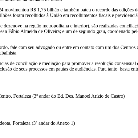
24 movimentou R$ 1,75 bilhão e também bateu o recorde das edições do
hões foram recolhidos à União em recolhimentos fiscais e previdenciár
l e dezenove na região metropolitana e interior), são realizadas conci
 Jean Fábio Almeida de Oliveira; e um de segundo grau, coordenado pe
ordo, fale com seu advogado ou entre em contato com um dos Centros de
balhista.
ências de conciliação e mediação para promover a resolução consensual
clusão de seus processos em pautas de audiências. Para tanto, basta en
tro, Fortaleza (3º andar do Ed. Des. Manoel Arízio de Castro)
eota, Fortaleza (3º andar do Anexo 1)