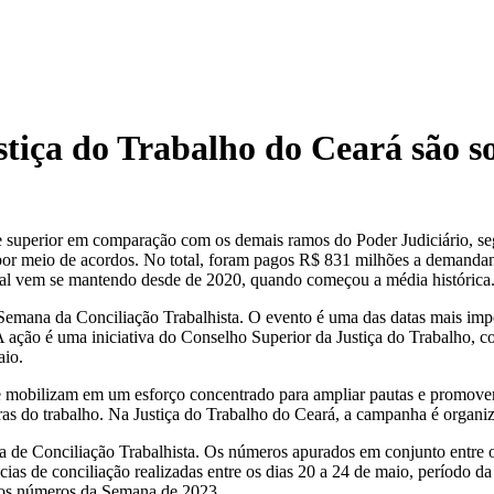
tiça do Trabalho do Ceará são s
te superior em comparação com os demais ramos do Poder Judiciário, s
por meio de acordos. No total, foram pagos R$ 831 milhões a demandan
ual vem se mantendo desde de 2020, quando começou a média histórica
 Semana da Conciliação Trabalhista. O evento é uma das datas mais impo
A ação é uma iniciativa do Conselho Superior da Justiça do Trabalho, c
aio.
e mobilizam em um esforço concentrado para ampliar pautas e promover
ras do trabalho. Na Justiça do Trabalho do Ceará, a campanha é organi
a de Conciliação Trabalhista. Os números apurados em conjunto entre 
as de conciliação realizadas entre os dias 20 a 24 de maio, período 
 os números da Semana de 2023.