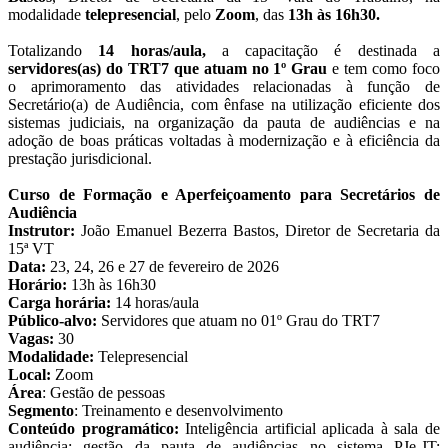
modalidade
telepresencial
, pelo
Zoom
, das
13h às 16h30.
Totalizando
14 horas/aula,
a capacitação é destinada a
servidores(as) do TRT7 que atuam no 1º Grau
e tem como foco
o aprimoramento das atividades relacionadas à função de
Secretário(a) de Audiência, com ênfase na utilização eficiente dos
sistemas judiciais, na organização da pauta de audiências e na
adoção de boas práticas voltadas à modernização e à eficiência da
prestação jurisdicional.
Curso de Formação e Aperfeiçoamento para Secretários de
Audiência
Instrutor:
João Emanuel Bezerra Bastos, Diretor de Secretaria da
15ª VT
Data:
23, 24, 26 e 27 de fevereiro de 2026
Horário:
13h às 16h30
Carga horária:
14 horas/aula
Público-alvo:
Servidores que atuam no 01º Grau do TRT7
Vagas:
30
Modalidade:
Telepresencial
Local:
Zoom
Área
: Gestão de pessoas
Segmento
: Treinamento e desenvolvimento
Conteúdo programático:
Inteligência artificial aplicada à sala de
audiência; gestão da pauta de audiências no sistema PJe-JT;