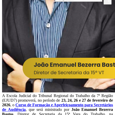
A Escola Judicial do Tribunal Regional do Trabalho da 7ª Região
(EJUD7) promoverá, no período de
23, 24, 26 e 27 de fevereiro de
2026
, o
Curso de Formação e Aperfeiçoamento para Secretários
de Audiência
, que será ministrado por
João Emanuel Bezerra
Bastos
, Diretor de Secretaria da 15ª Vara do Trabalho, na