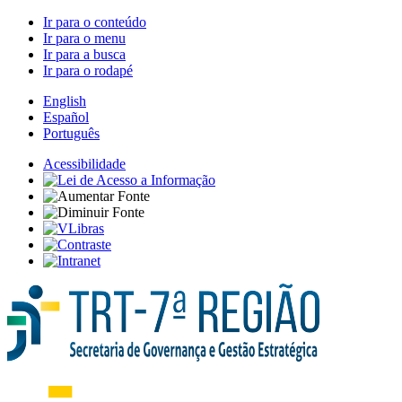
Ir para o conteúdo
Ir para o menu
Ir para a busca
Ir para o rodapé
English
Español
Português
Acessibilidade