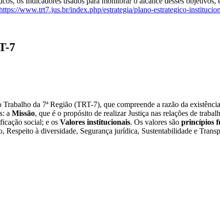
cos, os Indicadores usados para monitorar o alcance desses objetivos, e
https://www.trt7.jus.br/index.php/estrategia/plano-estrategico-institucio
T-7
Trabalho da 7ª Região (TRT-7), que compreende a razão da existência da
s: a
Missão
, que é o propósito de realizar Justiça nas relações de traba
ficação social; e os
Valores institucionais
. Os valores são
princípios 
, Respeito à diversidade, Segurança jurídica, Sustentabilidade e Transp