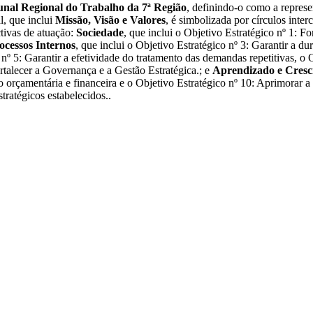
unal Regional do Trabalho da 7ª Região
, definindo-o como a represe
l, que inclui
Missão, Visão e Valores
, é simbolizada por círculos inte
ctivas de atuação:
Sociedade
, que inclui o Objetivo Estratégico nº 1: Fo
ocessos Internos
, que inclui o Objetivo Estratégico nº 3: Garantir a d
 nº 5: Garantir a efetividade do tratamento das demandas repetitivas, o
ortalecer a Governança e a Gestão Estratégica.; e
Aprendizado e Cresc
ão orçamentária e financeira e o Objetivo Estratégico nº 10: Aprimorar 
tratégicos estabelecidos..