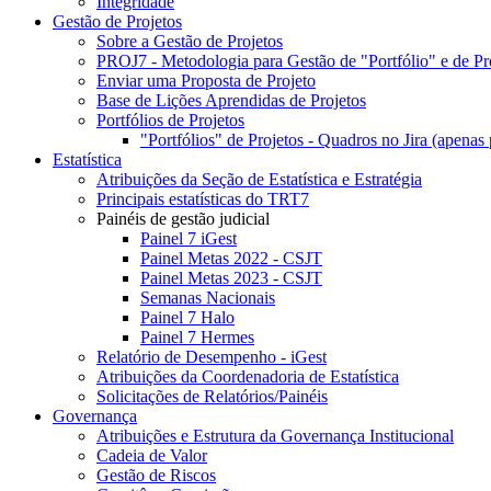
Integridade
Gestão de Projetos
Sobre a Gestão de Projetos
PROJ7 - Metodologia para Gestão de "Portfólio" e de Pr
Enviar uma Proposta de Projeto
Base de Lições Aprendidas de Projetos
Portfólios de Projetos
"Portfólios" de Projetos - Quadros no Jira (apenas 
Estatística
Atribuições da Seção de Estatística e Estratégia
Principais estatísticas do TRT7
Painéis de gestão judicial
Painel 7 iGest
Painel Metas 2022 - CSJT
Painel Metas 2023 - CSJT
Semanas Nacionais
Painel 7 Halo
Painel 7 Hermes
Relatório de Desempenho - iGest
Atribuições da Coordenadoria de Estatística
Solicitações de Relatórios/Painéis
Governança
Atribuições e Estrutura da Governança Institucional
Cadeia de Valor
Gestão de Riscos