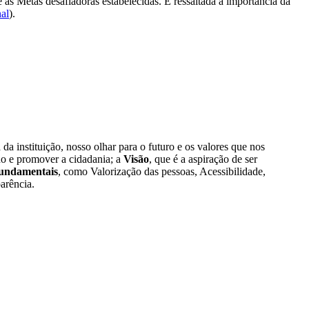
 as Metas desafiadoras estabelecidas. É ressaltada a importância da
nal
).
 instituição, nosso olhar para o futuro e os valores que nos
lho e promover a cidadania; a
Visão
, que é a aspiração de ser
fundamentais
, como Valorização das pessoas, Acessibilidade,
arência.