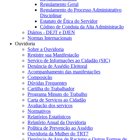
Regulamento Geral
Regulamento do Processo Administrativo
Disciplinar
Estatuto de Ética do Servidor
Código de Conduta da Alta Administração
Diários - DEJT e DJEN
Normas Internacionais
Ouvidoria
Sobre a Ouvidoria
Registre sua Manifestação
Serviço de Informações ao Cidadão (SIC)
Denúncia de Assédio Eleitoral
Acompanhamento das manifestações
Composição
Dúvidas Frequentes
Cartilha do Trabalhador
Programa Minuto do Trabalho
Carta de Serviços ao Cidadão
Avaliação dos serviços
Normativos
Relatórios Estatísticos
Relatório Anual da Ouvidoria
Política de Prevenção ao Assédio
Ouvidoria da Mulher do TRT7
Denúncia de Atos de Racismo e Outras Formas de