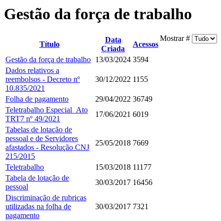
Gestão da força de trabalho
Mostrar #
Data
Título
Acessos
Criada
Gestão da força de trabalho
13/03/2024
3594
Dados relativos a
reembolsos - Decreto nº
30/12/2022
1155
10.835/2021
Folha de pagamento
29/04/2022
36749
Teletrabalho Especial_Ato
17/06/2021
6019
TRT7 nº 49/2021
Tabelas de lotação de
pessoal e de Servidores
25/05/2018
7669
afastados - Resolução CNJ
215/2015
Teletrabalho
15/03/2018
11177
Tabela de lotação de
30/03/2017
16456
pessoal
Discriminação de rubricas
utilizadas na folha de
30/03/2017
7321
pagamento