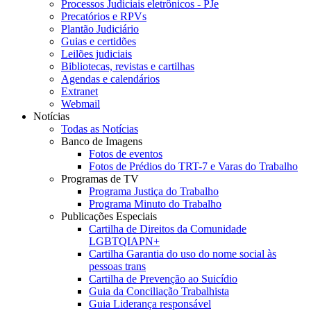
Processos Judiciais eletrônicos - PJe
Precatórios e RPVs
Plantão Judiciário
Guias e certidões
Leilões judiciais
Bibliotecas, revistas e cartilhas
Agendas e calendários
Extranet
Webmail
Notícias
Todas as Notícias
Banco de Imagens
Fotos de eventos
Fotos de Prédios do TRT-7 e Varas do Trabalho
Programas de TV
Programa Justiça do Trabalho
Programa Minuto do Trabalho
Publicações Especiais
Cartilha de Direitos da Comunidade
LGBTQIAPN+
Cartilha Garantia do uso do nome social às
pessoas trans
Cartilha de Prevenção ao Suicídio
Guia da Conciliação Trabalhista
Guia Liderança responsável