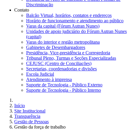
Discriminação
Contato
Balcão Virtual, horários, contatos e endereços
Horário de funcionamento e atendimento ao público
Varas da capital (Fórum Autran Nunes)
Unidades de apoio judiciário do Fórum Autran Nunes
(capital)
Varas do interior e região metropolitana
Gabinetes de Desembargadores
Presidência, Vice-presidência e Corregedoria
Tribunal Pleno, Turmas e Seções Especializadas
CEJUSC (Centro de Conciliações)
Secretarias, coordenadorias e divisões
Escola Judicial
Atendimento à imprensa
Suporte de Tecnologia - Público Externo
Suporte de Tecnologia - Público Interno
Início
Site Institucional
Transparência
Gestão de Pessoas
Gestão da força de trabalho