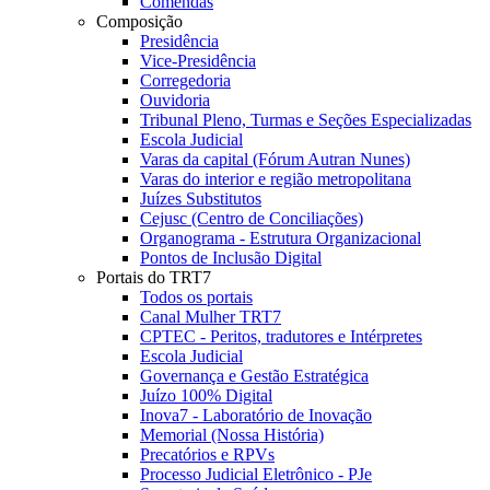
Comendas
Composição
Presidência
Vice-Presidência
Corregedoria
Ouvidoria
Tribunal Pleno, Turmas e Seções Especializadas
Escola Judicial
Varas da capital (Fórum Autran Nunes)
Varas do interior e região metropolitana
Juízes Substitutos
Cejusc (Centro de Conciliações)
Organograma - Estrutura Organizacional
Pontos de Inclusão Digital
Portais do TRT7
Todos os portais
Canal Mulher TRT7
CPTEC - Peritos, tradutores e Intérpretes
Escola Judicial
Governança e Gestão Estratégica
Juízo 100% Digital
Inova7 - Laboratório de Inovação
Memorial (Nossa História)
Precatórios e RPVs
Processo Judicial Eletrônico - PJe