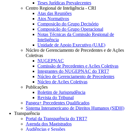
Teses Jurídicas Prevalecentes
Centro Regional de Inteligência - CRI
Atas das Reuniões
Atos Normativos
Composição do Grupo Decisório
Composição do Grupo Operacional
Notas Técnicas da Comissão Regional de
Inteligência
Unidade de Apoio Executivo (UAE)
Núcleo de Gerenciamento de Precedentes e de Ações
Coletivas
NUGEPNAC
Comissão de Precedentes e Ações Coletivas
Integrantes do NUGEPNAC do TRT7
Núcleo de Gerenciamento de Precedentes
Núcleo de Ações Coletivas
Publicações
Boletim de Jurisprudência
Revista do Tribunal
Pangea+ Precedentes Qualificados
Sistema Interamericano de Direitos Humanos (SIDH)
Transparência
Portal da Transparência do TRT7
Agenda dos Magistrados
Audiências e Sessões