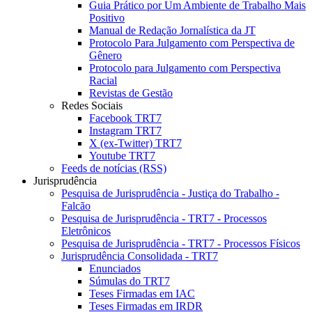
Guia Prático por Um Ambiente de Trabalho Mais
Positivo
Manual de Redação Jornalística da JT
Protocolo Para Julgamento com Perspectiva de
Gênero
Protocolo para Julgamento com Perspectiva
Racial
Revistas de Gestão
Redes Sociais
Facebook TRT7
Instagram TRT7
X (ex-Twitter) TRT7
Youtube TRT7
Feeds de notícias (RSS)
Jurisprudência
Pesquisa de Jurisprudência - Justiça do Trabalho -
Falcão
Pesquisa de Jurisprudência - TRT7 - Processos
Eletrônicos
Pesquisa de Jurisprudência - TRT7 - Processos Físicos
Jurisprudência Consolidada - TRT7
Enunciados
Súmulas do TRT7
Teses Firmadas em IAC
Teses Firmadas em IRDR