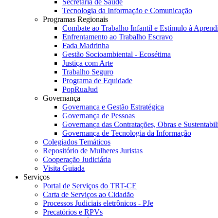
Secretaria de Saúde
Tecnologia da Informação e Comunicação
Programas Regionais
Combate ao Trabalho Infantil e Estímulo à Apren
Enfrentamento ao Trabalho Escravo
Fada Madrinha
Gestão Socioambiental - Ecosétima
Justiça com Arte
Trabalho Seguro
Programa de Equidade
PopRuaJud
Governança
Governança e Gestão Estratégica
Governança de Pessoas
Governança das Contratações, Obras e Sustentabil
Governança de Tecnologia da Informação
Colegiados Temáticos
Repositório de Mulheres Juristas
Cooperação Judiciária
Visita Guiada
Serviços
Portal de Serviços do TRT-CE
Carta de Serviços ao Cidadão
Processos Judiciais eletrônicos - PJe
Precatórios e RPVs