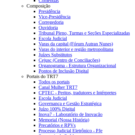
Comendas
Composição
Presidência
Vice-Presidência
Corregedoria
Ouvidoria
Tribunal Pleno, Turmas e Seções Especializadas
Escola Judicial
Varas da capital (Fórum Autran Nunes)
Varas do interior e região metropolitana
Juízes Substitutos
Cejusc (Centro de Conciliações)
Organograma - Estrutura Organizacional
Pontos de Inclusão Digital
Portais do TRT7
Todos os portais
Canal Mulher TRT7
CPTEC - Peritos, tradutores e Intérpretes
Escola Judicial
Governança e Gestão Estratégica
Juízo 100% Digital
Inova7 - Laboratório de Inovação
Memorial (Nossa História)
Precatórios e RPVs
Processo Judicial Eletrônico - PJe