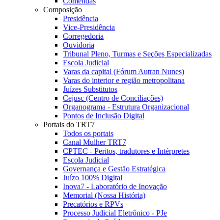
Comendas
Composição
Presidência
Vice-Presidência
Corregedoria
Ouvidoria
Tribunal Pleno, Turmas e Seções Especializadas
Escola Judicial
Varas da capital (Fórum Autran Nunes)
Varas do interior e região metropolitana
Juízes Substitutos
Cejusc (Centro de Conciliações)
Organograma - Estrutura Organizacional
Pontos de Inclusão Digital
Portais do TRT7
Todos os portais
Canal Mulher TRT7
CPTEC - Peritos, tradutores e Intérpretes
Escola Judicial
Governança e Gestão Estratégica
Juízo 100% Digital
Inova7 - Laboratório de Inovação
Memorial (Nossa História)
Precatórios e RPVs
Processo Judicial Eletrônico - PJe