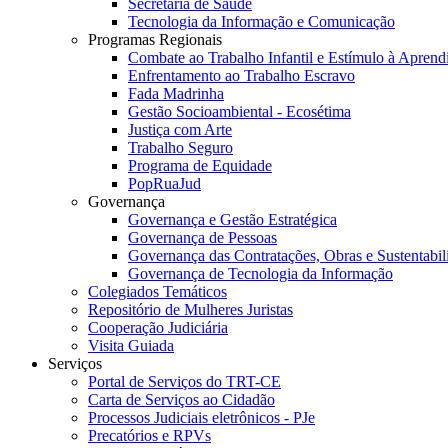
Secretaria de Saúde
Tecnologia da Informação e Comunicação
Programas Regionais
Combate ao Trabalho Infantil e Estímulo à Apren
Enfrentamento ao Trabalho Escravo
Fada Madrinha
Gestão Socioambiental - Ecosétima
Justiça com Arte
Trabalho Seguro
Programa de Equidade
PopRuaJud
Governança
Governança e Gestão Estratégica
Governança de Pessoas
Governança das Contratações, Obras e Sustentabil
Governança de Tecnologia da Informação
Colegiados Temáticos
Repositório de Mulheres Juristas
Cooperação Judiciária
Visita Guiada
Serviços
Portal de Serviços do TRT-CE
Carta de Serviços ao Cidadão
Processos Judiciais eletrônicos - PJe
Precatórios e RPVs