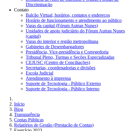
Discriminação
Contato
Balcão Virtual, horários, contatos e endereços
Horário de funcionamento e atendimento ao público
Varas da capital (Fórum Autran Nunes)
Unidades de apoio judiciário do Fórum Autran Nunes
(capital)
Varas do interior e região metropolitana
Gabinetes de Desembargadores
Presidência, Vice-presidência e Corregedoria
Tribunal Pleno, Turmas e Seções Especializadas
CEJUSC (Centro de Conciliações)
Secretarias, coordenadorias e divisões
Escola Judicial
Atendimento à imprensa
Suporte de Tecnologia - Público Externo
Suporte de Tecnologia - Público Interno
Início
Blog
Transparência
Contas Públicas
Relatórios de Gestão (Prestação de Contas)
Exercício 2023