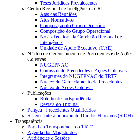
Teses Jurídicas Prevalecentes
Centro Regional de Inteligência - CRI
Atas das Reuniões
Atos Normativos
Composição do Grupo Decisório
Composição do Grupo Operacional
Notas Técnicas da Comissão Regional de
Inteligência
Unidade de Apoio Executivo (UAE)
Núcleo de Gerenciamento de Precedentes e de Ações
Coletivas
NUGEPNAC
Comissão de Precedentes e Ações Coletivas
Integrantes do NUGEPNAC do TRT7
Núcleo de Gerenciamento de Precedentes
Núcleo de Ações Coletivas
Publicações
Boletim de Jurisprudência
Revista do Tribunal
Pangea+ Precedentes Qualificados
Sistema Interamericano de Direitos Humanos (SIDH)
Transparência
Portal da Transparência do TRT7
Agenda dos Magistrados
Audiências e Sessões