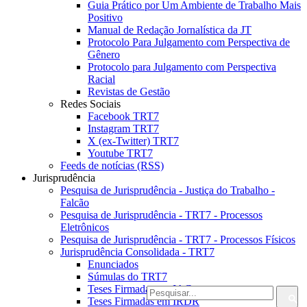
Guia Prático por Um Ambiente de Trabalho Mais
Positivo
Manual de Redação Jornalística da JT
Protocolo Para Julgamento com Perspectiva de
Gênero
Protocolo para Julgamento com Perspectiva
Racial
Revistas de Gestão
Redes Sociais
Facebook TRT7
Instagram TRT7
X (ex-Twitter) TRT7
Youtube TRT7
Feeds de notícias (RSS)
Jurisprudência
Pesquisa de Jurisprudência - Justiça do Trabalho -
Falcão
Pesquisa de Jurisprudência - TRT7 - Processos
Eletrônicos
Pesquisa de Jurisprudência - TRT7 - Processos Físicos
Jurisprudência Consolidada - TRT7
Enunciados
Súmulas do TRT7
Teses Firmadas em IAC
Teses Firmadas em IRDR