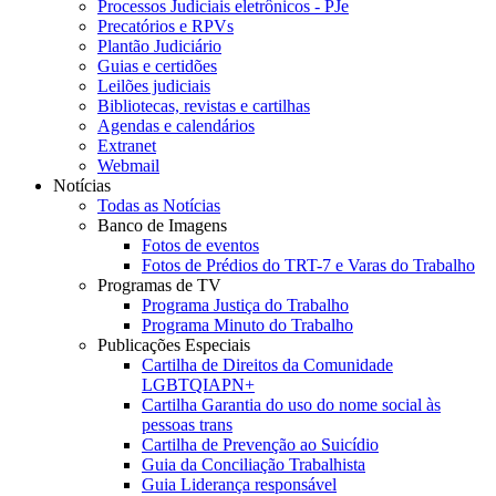
Processos Judiciais eletrônicos - PJe
Precatórios e RPVs
Plantão Judiciário
Guias e certidões
Leilões judiciais
Bibliotecas, revistas e cartilhas
Agendas e calendários
Extranet
Webmail
Notícias
Todas as Notícias
Banco de Imagens
Fotos de eventos
Fotos de Prédios do TRT-7 e Varas do Trabalho
Programas de TV
Programa Justiça do Trabalho
Programa Minuto do Trabalho
Publicações Especiais
Cartilha de Direitos da Comunidade
LGBTQIAPN+
Cartilha Garantia do uso do nome social às
pessoas trans
Cartilha de Prevenção ao Suicídio
Guia da Conciliação Trabalhista
Guia Liderança responsável