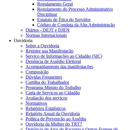
Regulamento Geral
Regulamento do Processo Administrativo
Disciplinar
Estatuto de Ética do Servidor
Código de Conduta da Alta Administração
Diários - DEJT e DJEN
Normas Internacionais
Ouvidoria
Sobre a Ouvidoria
Registre sua Manifestação
Serviço de Informações ao Cidadão (SIC)
Denúncia de Assédio Eleitoral
Acompanhamento das manifestações
Composição
Dúvidas Frequentes
Cartilha do Trabalhador
Programa Minuto do Trabalho
Carta de Serviços ao Cidadão
Avaliação dos serviços
Normativos
Relatórios Estatísticos
Relatório Anual da Ouvidoria
Política de Prevenção ao Assédio
Ouvidoria da Mulher do TRT7
Denúncia de Atos de Racismo e Outras Formas de