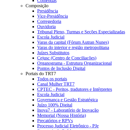
Comendas
Composição
Presidência
Vice-Presidência
Corregedoria
Ouvidoria
Tribunal Pleno, Turmas e Seções Especializadas
Escola Judicial
Varas da capital (Fórum Autran Nunes)
Varas do interior e região metropolitana
Juízes Substitutos
Cejusc (Centro de Conciliações)
Organograma - Estrutura Organizacional
Pontos de Inclusão Digital
Portais do TRT7
Todos os portais
Canal Mulher TRT7
CPTEC - Peritos, tradutores e Intérpretes
Escola Judicial
Governança e Gestão Estratégica
Juízo 100% Digital
Inova7 - Laboratório de Inovação
Memorial (Nossa História)
Precatórios e RPVs
Processo Judicial Eletrônico - PJe