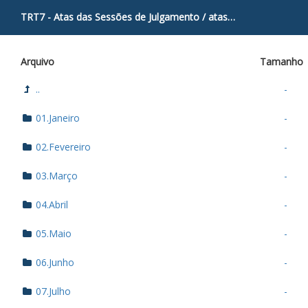
TRT7 - Atas das Sessões de Julgamento
/
atas
/
Especializada II
Arquivo
Tamanho
..
-
01.Janeiro
-
02.Fevereiro
-
03.Março
-
04.Abril
-
05.Maio
-
06.Junho
-
07.Julho
-