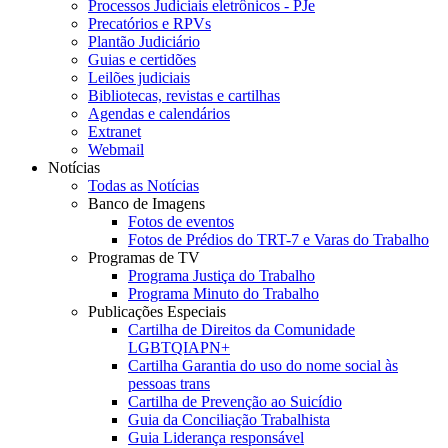
Processos Judiciais eletrônicos - PJe
Precatórios e RPVs
Plantão Judiciário
Guias e certidões
Leilões judiciais
Bibliotecas, revistas e cartilhas
Agendas e calendários
Extranet
Webmail
Notícias
Todas as Notícias
Banco de Imagens
Fotos de eventos
Fotos de Prédios do TRT-7 e Varas do Trabalho
Programas de TV
Programa Justiça do Trabalho
Programa Minuto do Trabalho
Publicações Especiais
Cartilha de Direitos da Comunidade
LGBTQIAPN+
Cartilha Garantia do uso do nome social às
pessoas trans
Cartilha de Prevenção ao Suicídio
Guia da Conciliação Trabalhista
Guia Liderança responsável