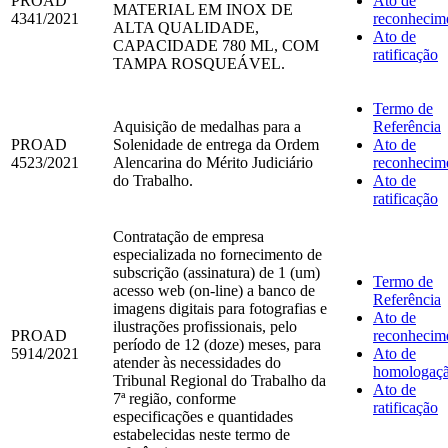
PROAD
Ato de
MATERIAL EM INOX DE
4341/2021
reconhecim
ALTA QUALIDADE,
Ato de
CAPACIDADE 780 ML, COM
ratificação
TAMPA ROSQUEÁVEL.
Termo de
Aquisição de medalhas para a
Referência
PROAD
Solenidade de entrega da Ordem
Ato de
4523/2021
Alencarina do Mérito Judiciário
reconhecim
do Trabalho.
Ato de
ratificação
Contratação de empresa
especializada no fornecimento de
subscrição (assinatura) de 1 (um)
Termo de
acesso web (on-line) a banco de
Referência
imagens digitais para fotografias e
Ato de
ilustrações profissionais, pelo
PROAD
reconhecim
período de 12 (doze) meses, para
5914/2021
Ato de
atender às necessidades do
homologaç
Tribunal Regional do Trabalho da
Ato de
7ª região, conforme
ratificação
especificações e quantidades
estabelecidas neste termo de