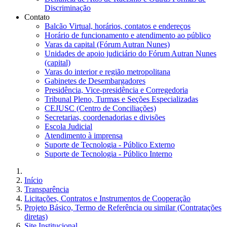
Discriminação
Contato
Balcão Virtual, horários, contatos e endereços
Horário de funcionamento e atendimento ao público
Varas da capital (Fórum Autran Nunes)
Unidades de apoio judiciário do Fórum Autran Nunes
(capital)
Varas do interior e região metropolitana
Gabinetes de Desembargadores
Presidência, Vice-presidência e Corregedoria
Tribunal Pleno, Turmas e Seções Especializadas
CEJUSC (Centro de Conciliações)
Secretarias, coordenadorias e divisões
Escola Judicial
Atendimento à imprensa
Suporte de Tecnologia - Público Externo
Suporte de Tecnologia - Público Interno
Início
Transparência
Licitações, Contratos e Instrumentos de Cooperação
Projeto Básico, Termo de Referência ou similar (Contratações
diretas)
Site Institucional