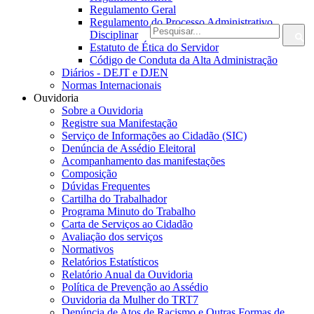
Regulamento Geral
Regulamento do Processo Administrativo
Disciplinar
Estatuto de Ética do Servidor
Código de Conduta da Alta Administração
Diários - DEJT e DJEN
Normas Internacionais
Ouvidoria
Sobre a Ouvidoria
Registre sua Manifestação
Serviço de Informações ao Cidadão (SIC)
Denúncia de Assédio Eleitoral
Acompanhamento das manifestações
Composição
Dúvidas Frequentes
Cartilha do Trabalhador
Programa Minuto do Trabalho
Carta de Serviços ao Cidadão
Avaliação dos serviços
Normativos
Relatórios Estatísticos
Relatório Anual da Ouvidoria
Política de Prevenção ao Assédio
Ouvidoria da Mulher do TRT7
Denúncia de Atos de Racismo e Outras Formas de