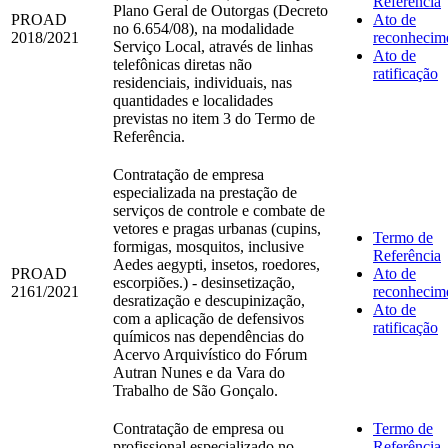
Referência
Plano Geral de Outorgas (Decreto
PROAD
Ato de
no 6.654/08), na modalidade
2018/2021
reconhecim
Serviço Local, através de linhas
Ato de
telefônicas diretas não
ratificação
residenciais, individuais, nas
quantidades e localidades
previstas no item 3 do Termo de
Referência.
Contratação de empresa
especializada na prestação de
serviços de controle e combate de
vetores e pragas urbanas (cupins,
Termo de
formigas, mosquitos, inclusive
Referência
Aedes aegypti, insetos, roedores,
PROAD
Ato de
escorpiões.) ‐ desinsetização,
2161/2021
reconhecim
desratização e descupinização,
Ato de
com a aplicação de defensivos
ratificação
químicos nas dependências do
Acervo Arquivístico do Fórum
Autran Nunes e da Vara do
Trabalho de São Gonçalo.
Contratação de empresa ou
Termo de
profissional especializado no
Referência