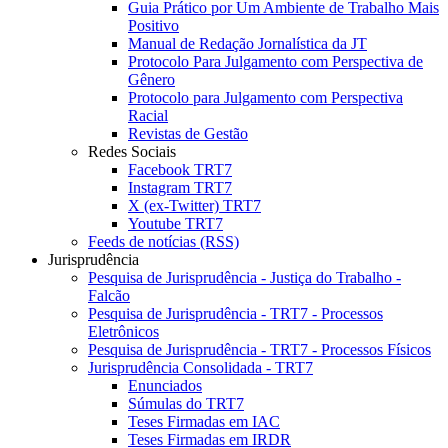
Guia Prático por Um Ambiente de Trabalho Mais
Positivo
Manual de Redação Jornalística da JT
Protocolo Para Julgamento com Perspectiva de
Gênero
Protocolo para Julgamento com Perspectiva
Racial
Revistas de Gestão
Redes Sociais
Facebook TRT7
Instagram TRT7
X (ex-Twitter) TRT7
Youtube TRT7
Feeds de notícias (RSS)
Jurisprudência
Pesquisa de Jurisprudência - Justiça do Trabalho -
Falcão
Pesquisa de Jurisprudência - TRT7 - Processos
Eletrônicos
Pesquisa de Jurisprudência - TRT7 - Processos Físicos
Jurisprudência Consolidada - TRT7
Enunciados
Súmulas do TRT7
Teses Firmadas em IAC
Teses Firmadas em IRDR