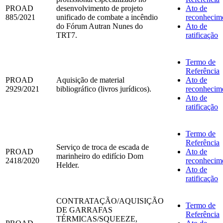
PROAD
desenvolvimento de projeto
Ato de
885/2021
unificado de combate a incêndio
reconhecim
do Fórum Autran Nunes do
Ato de
TRT7.
ratificação
Termo de
Referência
PROAD
Aquisição de material
Ato de
2929/2021
bibliográfico (livros jurídicos).
reconhecim
Ato de
ratificação
Termo de
Referência
Serviço de troca de escada de
PROAD
Ato de
marinheiro do edifício Dom
2418/2020
reconhecim
Helder.
Ato de
rat
ificação
CONTRATAÇÃO/AQUISIÇÃO
Termo de
DE GARRAFAS
Referência
TÉRMICAS/SQUEEZE,