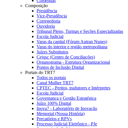
Comendas
Composição
Presidência
Vice-Presidência
Corregedoria
Ouvidoria
Tribunal Pleno, Turmas e Seções Especializadas
Escola Judicial
Varas da capital (Fórum Autran Nunes)
Varas do interior e região metropolitana
Juízes Substitutos
Cejusc (Centro de Conciliações)
Organograma - Estrutura Organizacional
Pontos de Inclusão Digital
Portais do TRT7
Todos os portais
Canal Mulher TRT7
CPTEC - Peritos, tradutores e Intérpretes
Escola Judicial
Governança e Gestão Estratégica
Juízo 100% Digital
Inova7 - Laboratório de Inovação
Memorial (Nossa História)
Precatórios e RPVs
Processo Judicial Eletrônico - PJe