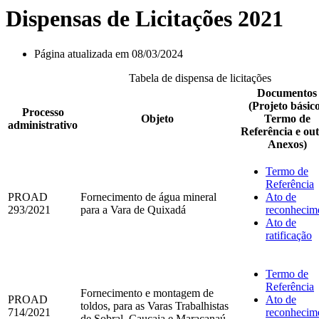
Dispensas de Licitações 2021
Página atualizada em 08/03/2024
Tabela de dispensa de licitações
Documentos
(Projeto básico
Processo
Objeto
Termo de
administrativo
Referência e out
Anexos)
Termo de
Referência
PROAD
Fornecimento de água mineral
Ato de
293/2021
para a Vara de Quixadá
reconhecim
Ato de
ratificação
Termo de
Referência
Fornecimento e montagem de
PROAD
Ato de
toldos, para as Varas Trabalhistas
714/2021
reconhecim
de Sobral, Caucaia e Maracanaú.