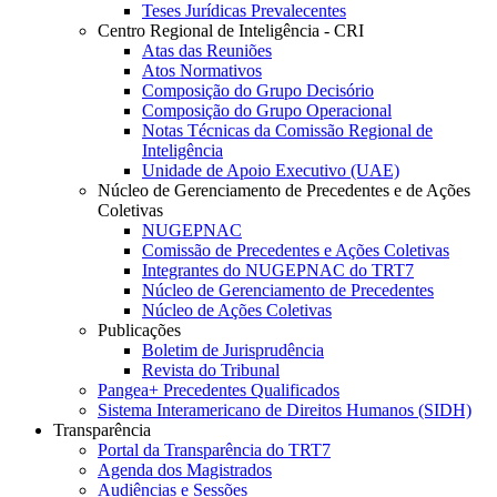
Teses Jurídicas Prevalecentes
Centro Regional de Inteligência - CRI
Atas das Reuniões
Atos Normativos
Composição do Grupo Decisório
Composição do Grupo Operacional
Notas Técnicas da Comissão Regional de
Inteligência
Unidade de Apoio Executivo (UAE)
Núcleo de Gerenciamento de Precedentes e de Ações
Coletivas
NUGEPNAC
Comissão de Precedentes e Ações Coletivas
Integrantes do NUGEPNAC do TRT7
Núcleo de Gerenciamento de Precedentes
Núcleo de Ações Coletivas
Publicações
Boletim de Jurisprudência
Revista do Tribunal
Pangea+ Precedentes Qualificados
Sistema Interamericano de Direitos Humanos (SIDH)
Transparência
Portal da Transparência do TRT7
Agenda dos Magistrados
Audiências e Sessões