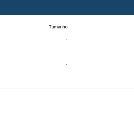
Tamanho
-
-
-
-