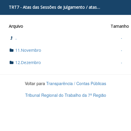
TRT7 - Atas das Sessões de Julgamento
/
atas
/
Turma2
/
2018
Arquivo
Tamanho
..
-
11.Novembro
-
12.Dezembro
-
Voltar para
Transparência / Contas Públicas
Tribunal Regional do Trabalho da 7ª Região