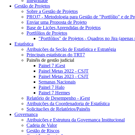
Integridade
Gestão de Projetos
Sobre a Gestão de Projetos
PROJ7 - Metodologia para Gestão de "Portfólio" e de Pr
Enviar uma Proposta de Projeto
Base de Lições Aprendidas de Projetos
Portfólios de Projetos
"Portfólios" de Projetos - Quadros no Jira (apenas 
Estatística
Atribuições da Seção de Estatística e Estratégia
Principais estatísticas do TRT7
Painéis de gestão judicial
Painel 7 iGest
Painel Metas 2022 - CSJT
Painel Metas 2023 - CSJT
Semanas Nacionais
Painel 7 Halo
Painel 7 Hermes
Relatório de Desempenho - iGest
Atribuições da Coordenadoria de Estatística
Solicitações de Relatórios/Painéis
Governança
Atribuições e Estrutura da Governança Institucional
Cadeia de Valor
Gestão de Riscos