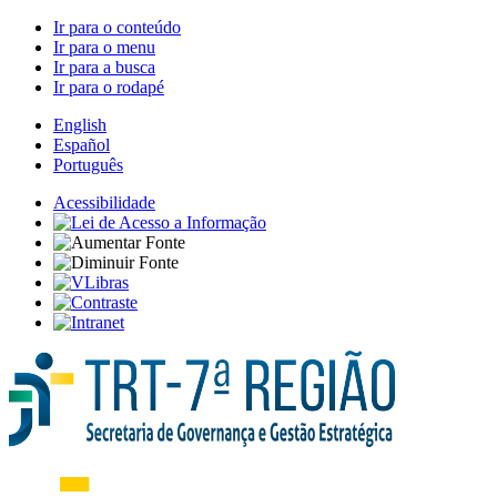
Ir para o conteúdo
Ir para o menu
Ir para a busca
Ir para o rodapé
English
Español
Português
Acessibilidade