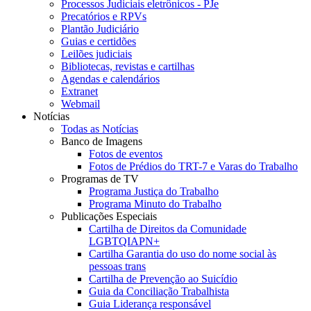
Processos Judiciais eletrônicos - PJe
Precatórios e RPVs
Plantão Judiciário
Guias e certidões
Leilões judiciais
Bibliotecas, revistas e cartilhas
Agendas e calendários
Extranet
Webmail
Notícias
Todas as Notícias
Banco de Imagens
Fotos de eventos
Fotos de Prédios do TRT-7 e Varas do Trabalho
Programas de TV
Programa Justiça do Trabalho
Programa Minuto do Trabalho
Publicações Especiais
Cartilha de Direitos da Comunidade
LGBTQIAPN+
Cartilha Garantia do uso do nome social às
pessoas trans
Cartilha de Prevenção ao Suicídio
Guia da Conciliação Trabalhista
Guia Liderança responsável