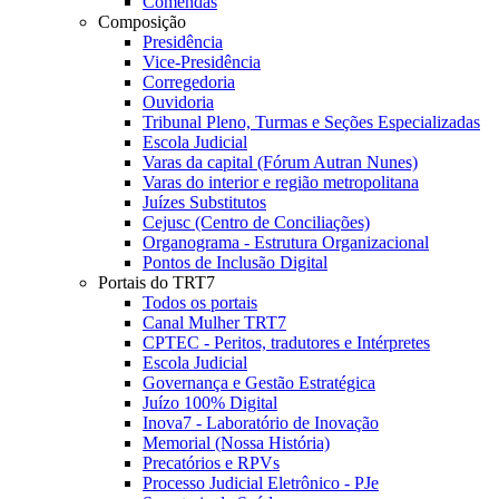
Comendas
Composição
Presidência
Vice-Presidência
Corregedoria
Ouvidoria
Tribunal Pleno, Turmas e Seções Especializadas
Escola Judicial
Varas da capital (Fórum Autran Nunes)
Varas do interior e região metropolitana
Juízes Substitutos
Cejusc (Centro de Conciliações)
Organograma - Estrutura Organizacional
Pontos de Inclusão Digital
Portais do TRT7
Todos os portais
Canal Mulher TRT7
CPTEC - Peritos, tradutores e Intérpretes
Escola Judicial
Governança e Gestão Estratégica
Juízo 100% Digital
Inova7 - Laboratório de Inovação
Memorial (Nossa História)
Precatórios e RPVs
Processo Judicial Eletrônico - PJe