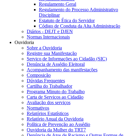
Regulamento Geral
Regulamento do Processo Administrativo
Disciplinar
Estatuto de Ética do Servidor
Código de Conduta da Alta Administração
Diários - DEJT e DJEN
Normas Internacionais
Ouvidoria
Sobre a Ouvidoria
Registre sua Manifestação
Serviço de Informações ao Cidadão (SIC)
Denúncia de Assédio Eleitoral
Acompanhamento das manifestações
Composição
Dúvidas Frequentes
Cartilha do Trabalhador
Programa Minuto do Trabalho
Carta de Serviços ao Cidadão
Avaliação dos serviços
Normativos
Relatórios Estatísticos
Relatório Anual da Ouvidoria
Política de Prevenção ao Assédio
Ouvidoria da Mulher do TRT7
Denúncia de Atos de Racismo e Outras Formas de