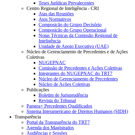
Teses Jurídicas Prevalecentes
Centro Regional de Inteligência - CRI
Atas das Reuniões
Atos Normativos
Composição do Grupo Decisório
Composição do Grupo Operacional
Notas Técnicas da Comissão Regional de
Inteligência
Unidade de Apoio Executivo (UAE)
Núcleo de Gerenciamento de Precedentes e de Ações
Coletivas
NUGEPNAC
Comissão de Precedentes e Ações Coletivas
Integrantes do NUGEPNAC do TRT7
Núcleo de Gerenciamento de Precedentes
Núcleo de Ações Coletivas
Publicações
Boletim de Jurisprudência
Revista do Tribunal
Pangea+ Precedentes Qualificados
Sistema Interamericano de Direitos Humanos (SIDH)
Transparência
Portal da Transparência do TRT7
Agenda dos Magistrados
Audiências e Sessões