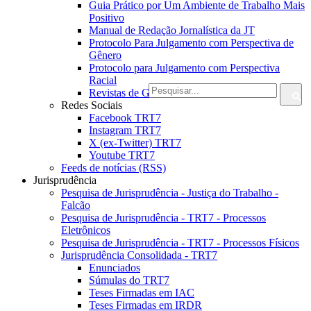
Guia Prático por Um Ambiente de Trabalho Mais
Positivo
Manual de Redação Jornalística da JT
Protocolo Para Julgamento com Perspectiva de
Gênero
Protocolo para Julgamento com Perspectiva
Racial
Revistas de Gestão
Redes Sociais
Facebook TRT7
Instagram TRT7
X (ex-Twitter) TRT7
Youtube TRT7
Feeds de notícias (RSS)
Jurisprudência
Pesquisa de Jurisprudência - Justiça do Trabalho -
Falcão
Pesquisa de Jurisprudência - TRT7 - Processos
Eletrônicos
Pesquisa de Jurisprudência - TRT7 - Processos Físicos
Jurisprudência Consolidada - TRT7
Enunciados
Súmulas do TRT7
Teses Firmadas em IAC
Teses Firmadas em IRDR