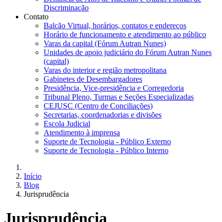
Discriminação
Contato
Balcão Virtual, horários, contatos e endereços
Horário de funcionamento e atendimento ao público
Varas da capital (Fórum Autran Nunes)
Unidades de apoio judiciário do Fórum Autran Nunes
(capital)
Varas do interior e região metropolitana
Gabinetes de Desembargadores
Presidência, Vice-presidência e Corregedoria
Tribunal Pleno, Turmas e Seções Especializadas
CEJUSC (Centro de Conciliações)
Secretarias, coordenadorias e divisões
Escola Judicial
Atendimento à imprensa
Suporte de Tecnologia - Público Externo
Suporte de Tecnologia - Público Interno
Início
Blog
Jurisprudência
Jurisprudência