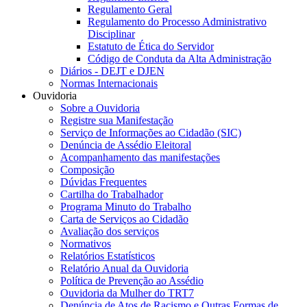
Regulamento Geral
Regulamento do Processo Administrativo
Disciplinar
Estatuto de Ética do Servidor
Código de Conduta da Alta Administração
Diários - DEJT e DJEN
Normas Internacionais
Ouvidoria
Sobre a Ouvidoria
Registre sua Manifestação
Serviço de Informações ao Cidadão (SIC)
Denúncia de Assédio Eleitoral
Acompanhamento das manifestações
Composição
Dúvidas Frequentes
Cartilha do Trabalhador
Programa Minuto do Trabalho
Carta de Serviços ao Cidadão
Avaliação dos serviços
Normativos
Relatórios Estatísticos
Relatório Anual da Ouvidoria
Política de Prevenção ao Assédio
Ouvidoria da Mulher do TRT7
Denúncia de Atos de Racismo e Outras Formas de