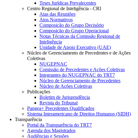
Teses Jurídicas Prevalecentes
Centro Regional de Inteligência - CRI
Atas das Reuniões
Atos Normativos
Composição do Grupo Decisório
Composição do Grupo Operacional
Notas Técnicas da Comissão Regional de
Inteligência
Unidade de Apoio Executivo (UAE)
Núcleo de Gerenciamento de Precedentes e de Ações
Coletivas
NUGEPNAC
Comissão de Precedentes e Ações Coletivas
Integrantes do NUGEPNAC do TRT7
Núcleo de Gerenciamento de Precedentes
Núcleo de Ações Coletivas
Publicações
Boletim de Jurisprudência
Revista do Tribunal
Pangea+ Precedentes Qualificados
Sistema Interamericano de Direitos Humanos (SIDH)
Transparência
Portal da Transparência do TRT7
Agenda dos Magistrados
Audiências e Sessões