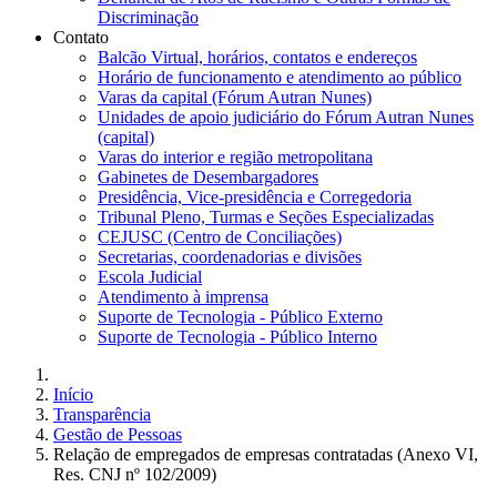
Discriminação
Contato
Balcão Virtual, horários, contatos e endereços
Horário de funcionamento e atendimento ao público
Varas da capital (Fórum Autran Nunes)
Unidades de apoio judiciário do Fórum Autran Nunes
(capital)
Varas do interior e região metropolitana
Gabinetes de Desembargadores
Presidência, Vice-presidência e Corregedoria
Tribunal Pleno, Turmas e Seções Especializadas
CEJUSC (Centro de Conciliações)
Secretarias, coordenadorias e divisões
Escola Judicial
Atendimento à imprensa
Suporte de Tecnologia - Público Externo
Suporte de Tecnologia - Público Interno
Início
Transparência
Gestão de Pessoas
Relação de empregados de empresas contratadas (Anexo VI,
Res. CNJ nº 102/2009)