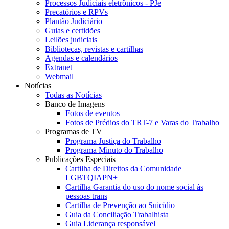
Processos Judiciais eletrônicos - PJe
Precatórios e RPVs
Plantão Judiciário
Guias e certidões
Leilões judiciais
Bibliotecas, revistas e cartilhas
Agendas e calendários
Extranet
Webmail
Notícias
Todas as Notícias
Banco de Imagens
Fotos de eventos
Fotos de Prédios do TRT-7 e Varas do Trabalho
Programas de TV
Programa Justiça do Trabalho
Programa Minuto do Trabalho
Publicações Especiais
Cartilha de Direitos da Comunidade
LGBTQIAPN+
Cartilha Garantia do uso do nome social às
pessoas trans
Cartilha de Prevenção ao Suicídio
Guia da Conciliação Trabalhista
Guia Liderança responsável