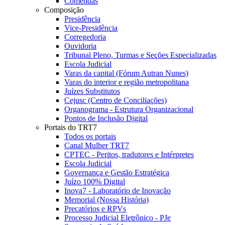
Comendas
Composição
Presidência
Vice-Presidência
Corregedoria
Ouvidoria
Tribunal Pleno, Turmas e Seções Especializadas
Escola Judicial
Varas da capital (Fórum Autran Nunes)
Varas do interior e região metropolitana
Juízes Substitutos
Cejusc (Centro de Conciliações)
Organograma - Estrutura Organizacional
Pontos de Inclusão Digital
Portais do TRT7
Todos os portais
Canal Mulher TRT7
CPTEC - Peritos, tradutores e Intérpretes
Escola Judicial
Governança e Gestão Estratégica
Juízo 100% Digital
Inova7 - Laboratório de Inovação
Memorial (Nossa História)
Precatórios e RPVs
Processo Judicial Eletrônico - PJe