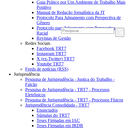
Guia Prático por Um Ambiente de Trabalho Mais
Positivo
Manual de Redação Jornalística da JT
Protocolo Para Julgamento com Perspectiva de
Gênero
Protocolo para Julgamento com Perspectiva
Racial
Revistas de Gestão
Redes Sociais
Facebook TRT7
Instagram TRT7
X (ex-Twitter) TRT7
Youtube TRT7
Feeds de notícias (RSS)
Jurisprudência
Pesquisa de Jurisprudência - Justiça do Trabalho -
Falcão
Pesquisa de Jurisprudência - TRT7 - Processos
Eletrônicos
Pesquisa de Jurisprudência - TRT7 - Processos Físicos
Jurisprudência Consolidada - TRT7
Enunciados
Súmulas do TRT7
Teses Firmadas em IAC
Teses Firmadas em IRDR