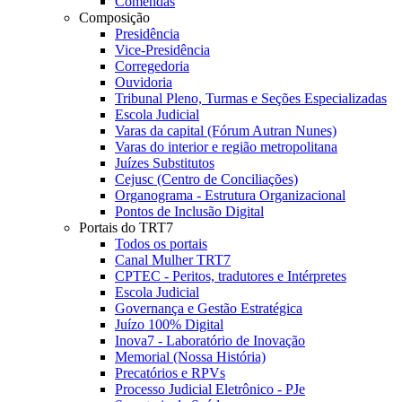
Comendas
Composição
Presidência
Vice-Presidência
Corregedoria
Ouvidoria
Tribunal Pleno, Turmas e Seções Especializadas
Escola Judicial
Varas da capital (Fórum Autran Nunes)
Varas do interior e região metropolitana
Juízes Substitutos
Cejusc (Centro de Conciliações)
Organograma - Estrutura Organizacional
Pontos de Inclusão Digital
Portais do TRT7
Todos os portais
Canal Mulher TRT7
CPTEC - Peritos, tradutores e Intérpretes
Escola Judicial
Governança e Gestão Estratégica
Juízo 100% Digital
Inova7 - Laboratório de Inovação
Memorial (Nossa História)
Precatórios e RPVs
Processo Judicial Eletrônico - PJe