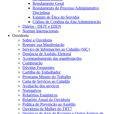
Regulamento Geral
Regulamento do Processo Administrativo
Disciplinar
Estatuto de Ética do Servidor
Código de Conduta da Alta Administração
Diários - DEJT e DJEN
Normas Internacionais
Ouvidoria
Sobre a Ouvidoria
Registre sua Manifestação
Serviço de Informações ao Cidadão (SIC)
Denúncia de Assédio Eleitoral
Acompanhamento das manifestações
Composição
Dúvidas Frequentes
Cartilha do Trabalhador
Programa Minuto do Trabalho
Carta de Serviços ao Cidadão
Avaliação dos serviços
Normativos
Relatórios Estatísticos
Relatório Anual da Ouvidoria
Política de Prevenção ao Assédio
Ouvidoria da Mulher do TRT7
Denúncia de Atos de Racismo e Outras Formas de