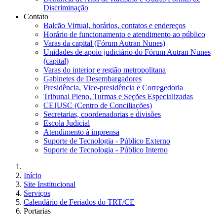
Discriminação
Contato
Balcão Virtual, horários, contatos e endereços
Horário de funcionamento e atendimento ao público
Varas da capital (Fórum Autran Nunes)
Unidades de apoio judiciário do Fórum Autran Nunes
(capital)
Varas do interior e região metropolitana
Gabinetes de Desembargadores
Presidência, Vice-presidência e Corregedoria
Tribunal Pleno, Turmas e Seções Especializadas
CEJUSC (Centro de Conciliações)
Secretarias, coordenadorias e divisões
Escola Judicial
Atendimento à imprensa
Suporte de Tecnologia - Público Externo
Suporte de Tecnologia - Público Interno
Início
Site Institucional
Serviços
Calendário de Feriados do TRT/CE
Portarias