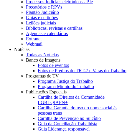
Processos Judiciais eletrônicos - PJe
Precatórios e RPVs
Plantão Judiciário
Guias e certidões
Leilões judiciais
Bibliotecas, revistas e cartilhas
Agendas e calendários
Extranet
Webmail
Notícias
Todas as Notícias
Banco de Imagens
Fotos de eventos
Fotos de Prédios do TRT-7 e Varas do Trabalho
Programas de TV
Programa Justiça do Trabalho
Programa Minuto do Trabalho
Publicações Especiais
Cartilha de Direitos da Comunidade
LGBTQIAPN+
Cartilha Garantia do uso do nome social às
pessoas trans
Cartilha de Prevenção ao Suicídio
Guia da Conciliação Trabalhista
Guia Liderança responsável