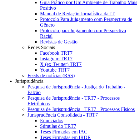
Guia Prático por Um Ambiente de Trabalho Mais
Positivo
Manual de Redação Jornalística da JT
Protocolo Para Julgamento com Perspectiva de
Gênero
Protocolo para Julgamento com Perspectiva
Racial
Revistas de Gestão
Redes Sociais
Facebook TRT7
Instagram TRT7
X (ex-Twitter) TRT7
Youtube TRT7
Feeds de notícias (RSS)
Jurisprudência
Pesquisa de Jurisprudência - Justiça do Trabalho -
Falcão
Pesquisa de Jurisprudência - TRT7 - Processos
Eletrônicos
Pesquisa de Jurisprudência - TRT7 - Processos Físicos
Jurisprudência Consolidada - TRT7
Enunciados
Súmulas do TRT7
Teses Firmadas em IAC
Teses Firmadas em IRDR