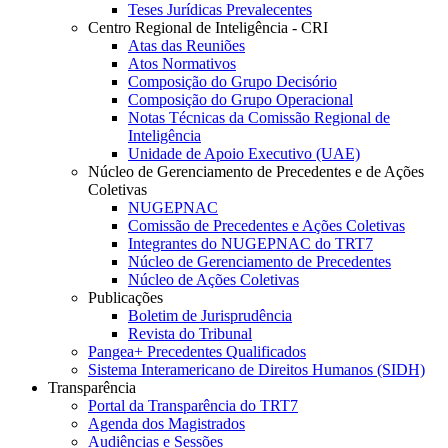
Teses Jurídicas Prevalecentes
Centro Regional de Inteligência - CRI
Atas das Reuniões
Atos Normativos
Composição do Grupo Decisório
Composição do Grupo Operacional
Notas Técnicas da Comissão Regional de
Inteligência
Unidade de Apoio Executivo (UAE)
Núcleo de Gerenciamento de Precedentes e de Ações
Coletivas
NUGEPNAC
Comissão de Precedentes e Ações Coletivas
Integrantes do NUGEPNAC do TRT7
Núcleo de Gerenciamento de Precedentes
Núcleo de Ações Coletivas
Publicações
Boletim de Jurisprudência
Revista do Tribunal
Pangea+ Precedentes Qualificados
Sistema Interamericano de Direitos Humanos (SIDH)
Transparência
Portal da Transparência do TRT7
Agenda dos Magistrados
Audiências e Sessões