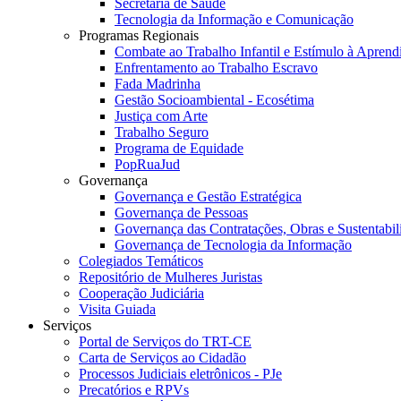
Secretaria de Saúde
Tecnologia da Informação e Comunicação
Programas Regionais
Combate ao Trabalho Infantil e Estímulo à Apren
Enfrentamento ao Trabalho Escravo
Fada Madrinha
Gestão Socioambiental - Ecosétima
Justiça com Arte
Trabalho Seguro
Programa de Equidade
PopRuaJud
Governança
Governança e Gestão Estratégica
Governança de Pessoas
Governança das Contratações, Obras e Sustentabil
Governança de Tecnologia da Informação
Colegiados Temáticos
Repositório de Mulheres Juristas
Cooperação Judiciária
Visita Guiada
Serviços
Portal de Serviços do TRT-CE
Carta de Serviços ao Cidadão
Processos Judiciais eletrônicos - PJe
Precatórios e RPVs