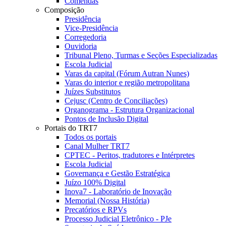
Comendas
Composição
Presidência
Vice-Presidência
Corregedoria
Ouvidoria
Tribunal Pleno, Turmas e Seções Especializadas
Escola Judicial
Varas da capital (Fórum Autran Nunes)
Varas do interior e região metropolitana
Juízes Substitutos
Cejusc (Centro de Conciliações)
Organograma - Estrutura Organizacional
Pontos de Inclusão Digital
Portais do TRT7
Todos os portais
Canal Mulher TRT7
CPTEC - Peritos, tradutores e Intérpretes
Escola Judicial
Governança e Gestão Estratégica
Juízo 100% Digital
Inova7 - Laboratório de Inovação
Memorial (Nossa História)
Precatórios e RPVs
Processo Judicial Eletrônico - PJe