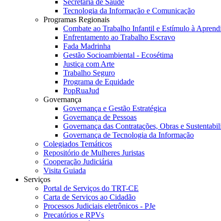
Secretaria de Saúde
Tecnologia da Informação e Comunicação
Programas Regionais
Combate ao Trabalho Infantil e Estímulo à Apren
Enfrentamento ao Trabalho Escravo
Fada Madrinha
Gestão Socioambiental - Ecosétima
Justiça com Arte
Trabalho Seguro
Programa de Equidade
PopRuaJud
Governança
Governança e Gestão Estratégica
Governança de Pessoas
Governança das Contratações, Obras e Sustentabil
Governança de Tecnologia da Informação
Colegiados Temáticos
Repositório de Mulheres Juristas
Cooperação Judiciária
Visita Guiada
Serviços
Portal de Serviços do TRT-CE
Carta de Serviços ao Cidadão
Processos Judiciais eletrônicos - PJe
Precatórios e RPVs