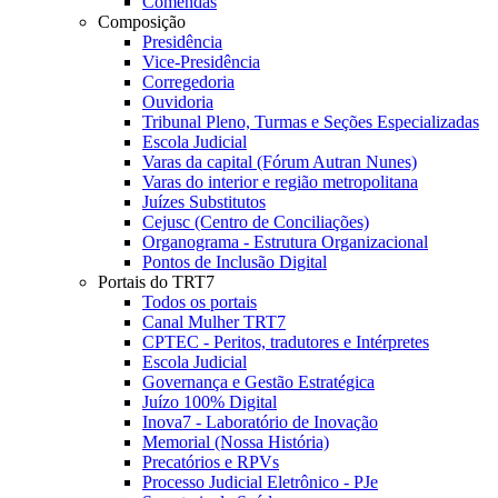
Comendas
Composição
Presidência
Vice-Presidência
Corregedoria
Ouvidoria
Tribunal Pleno, Turmas e Seções Especializadas
Escola Judicial
Varas da capital (Fórum Autran Nunes)
Varas do interior e região metropolitana
Juízes Substitutos
Cejusc (Centro de Conciliações)
Organograma - Estrutura Organizacional
Pontos de Inclusão Digital
Portais do TRT7
Todos os portais
Canal Mulher TRT7
CPTEC - Peritos, tradutores e Intérpretes
Escola Judicial
Governança e Gestão Estratégica
Juízo 100% Digital
Inova7 - Laboratório de Inovação
Memorial (Nossa História)
Precatórios e RPVs
Processo Judicial Eletrônico - PJe