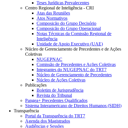
Teses Jurídicas Prevalecentes
Centro Regional de Inteligência - CRI
Atas das Reuniões
Atos Normativos
Composição do Grupo Decisório
Composição do Grupo Operacional
Notas Técnicas da Comissão Regional de
Inteligência
Unidade de Apoio Executivo (UAE)
Núcleo de Gerenciamento de Precedentes e de Ações
Coletivas
NUGEPNAC
Comissão de Precedentes e Ações Coletivas
Integrantes do NUGEPNAC do TRT7
Núcleo de Gerenciamento de Precedentes
Núcleo de Ações Coletivas
Publicações
Boletim de Jurisprudência
Revista do Tribunal
Pangea+ Precedentes Qualificados
Sistema Interamericano de Direitos Humanos (SIDH)
Transparência
Portal da Transparência do TRT7
Agenda dos Magistrados
Audiências e Sessões