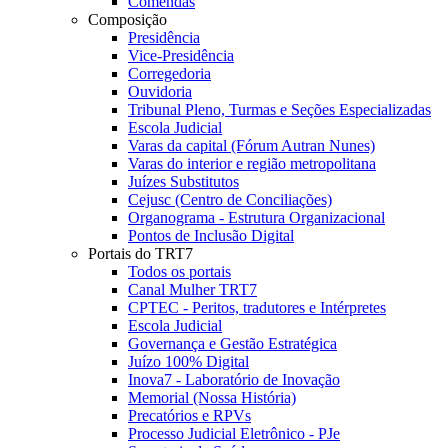
Comendas
Composição
Presidência
Vice-Presidência
Corregedoria
Ouvidoria
Tribunal Pleno, Turmas e Seções Especializadas
Escola Judicial
Varas da capital (Fórum Autran Nunes)
Varas do interior e região metropolitana
Juízes Substitutos
Cejusc (Centro de Conciliações)
Organograma - Estrutura Organizacional
Pontos de Inclusão Digital
Portais do TRT7
Todos os portais
Canal Mulher TRT7
CPTEC - Peritos, tradutores e Intérpretes
Escola Judicial
Governança e Gestão Estratégica
Juízo 100% Digital
Inova7 - Laboratório de Inovação
Memorial (Nossa História)
Precatórios e RPVs
Processo Judicial Eletrônico - PJe