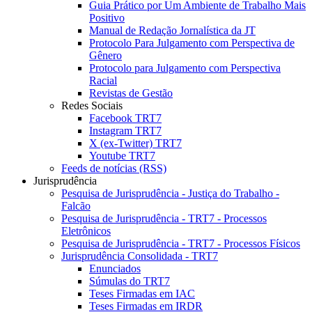
Guia Prático por Um Ambiente de Trabalho Mais
Positivo
Manual de Redação Jornalística da JT
Protocolo Para Julgamento com Perspectiva de
Gênero
Protocolo para Julgamento com Perspectiva
Racial
Revistas de Gestão
Redes Sociais
Facebook TRT7
Instagram TRT7
X (ex-Twitter) TRT7
Youtube TRT7
Feeds de notícias (RSS)
Jurisprudência
Pesquisa de Jurisprudência - Justiça do Trabalho -
Falcão
Pesquisa de Jurisprudência - TRT7 - Processos
Eletrônicos
Pesquisa de Jurisprudência - TRT7 - Processos Físicos
Jurisprudência Consolidada - TRT7
Enunciados
Súmulas do TRT7
Teses Firmadas em IAC
Teses Firmadas em IRDR