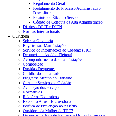
Regulamento Geral
Regulamento do Processo Administrativo
Disciplinar
Estatuto de Ética do Servidor
Código de Conduta da Alta Administração
Diários - DEJT e DJEN
Normas Internacionais
Ouvidoria
Sobre a Ouvidoria
Registre sua Manifestação
Serviço de Informações ao Cidadão (SIC)
Denúncia de Assédio Eleitoral
Acompanhamento das manifestações
Composição
Dúvidas Frequentes
Cartilha do Trabalhador
Programa Minuto do Trabalho
Carta de Serviços ao Cidadão
Avaliação dos serviços
Normativos
Relatórios Estatísticos
Relatório Anual da Ouvidoria
Política de Prevenção ao Assédio
Ouvidoria da Mulher do TRT7
Denúncia de Atos de Racismo e Outras Formas de