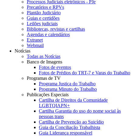
Processos Judiciais eletrônicos - PJe
Precatórios e RPVs
Plantão Judiciário
Guias e certidões
Leilões judiciais
Bibliotecas, revistas e cartilhas
Agendas e calendários
Extranet
Webmail
Notícias
Todas as Notícias
Banco de Imagens
Fotos de eventos
Fotos de Prédios do TRT-7 e Varas do Trabalho
Programas de TV
Programa Justiça do Trabalho
Programa Minuto do Trabalho
Publicações Especiais
Cartilha de Direitos da Comunidade
LGBTQIAPN+
Cartilha Garantia do uso do nome social às
pessoas trans
Cartilha de Prevenção ao Suicídio
Guia da Conciliação Trabalhista
Guia Liderança responsável