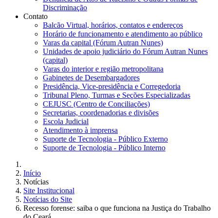
Discriminação
Contato
Balcão Virtual, horários, contatos e endereços
Horário de funcionamento e atendimento ao público
Varas da capital (Fórum Autran Nunes)
Unidades de apoio judiciário do Fórum Autran Nunes
(capital)
Varas do interior e região metropolitana
Gabinetes de Desembargadores
Presidência, Vice-presidência e Corregedoria
Tribunal Pleno, Turmas e Seções Especializadas
CEJUSC (Centro de Conciliações)
Secretarias, coordenadorias e divisões
Escola Judicial
Atendimento à imprensa
Suporte de Tecnologia - Público Externo
Suporte de Tecnologia - Público Interno
Início
Notícias
Site Institucional
Notícias do Site
Recesso forense: saiba o que funciona na Justiça do Trabalho
do Ceará