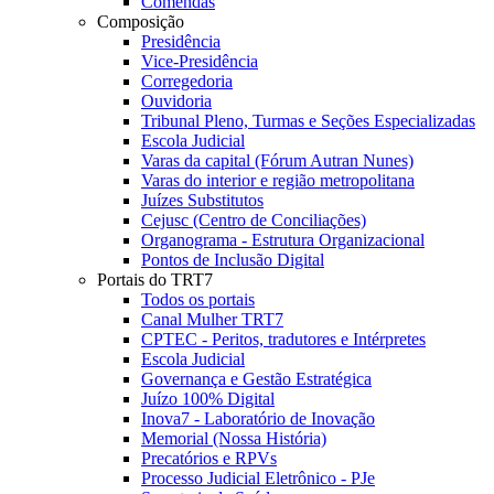
Comendas
Composição
Presidência
Vice-Presidência
Corregedoria
Ouvidoria
Tribunal Pleno, Turmas e Seções Especializadas
Escola Judicial
Varas da capital (Fórum Autran Nunes)
Varas do interior e região metropolitana
Juízes Substitutos
Cejusc (Centro de Conciliações)
Organograma - Estrutura Organizacional
Pontos de Inclusão Digital
Portais do TRT7
Todos os portais
Canal Mulher TRT7
CPTEC - Peritos, tradutores e Intérpretes
Escola Judicial
Governança e Gestão Estratégica
Juízo 100% Digital
Inova7 - Laboratório de Inovação
Memorial (Nossa História)
Precatórios e RPVs
Processo Judicial Eletrônico - PJe