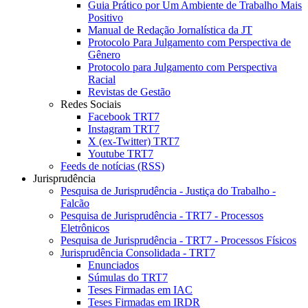
Guia Prático por Um Ambiente de Trabalho Mais
Positivo
Manual de Redação Jornalística da JT
Protocolo Para Julgamento com Perspectiva de
Gênero
Protocolo para Julgamento com Perspectiva
Racial
Revistas de Gestão
Redes Sociais
Facebook TRT7
Instagram TRT7
X (ex-Twitter) TRT7
Youtube TRT7
Feeds de notícias (RSS)
Jurisprudência
Pesquisa de Jurisprudência - Justiça do Trabalho -
Falcão
Pesquisa de Jurisprudência - TRT7 - Processos
Eletrônicos
Pesquisa de Jurisprudência - TRT7 - Processos Físicos
Jurisprudência Consolidada - TRT7
Enunciados
Súmulas do TRT7
Teses Firmadas em IAC
Teses Firmadas em IRDR