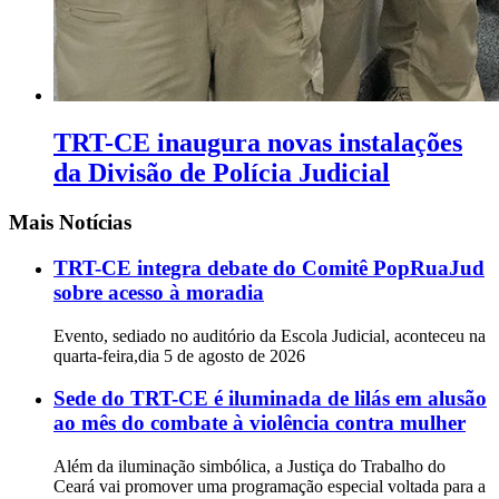
TRT-CE inaugura novas instalações
da Divisão de Polícia Judicial
Mais Notícias
TRT-CE integra debate do Comitê PopRuaJud
sobre acesso à moradia
Evento, sediado no auditório da Escola Judicial, aconteceu na
quarta-feira,dia 5 de agosto de 2026
Sede do TRT-CE é iluminada de lilás em alusão
ao mês do combate à violência contra mulher
Além da iluminação simbólica, a Justiça do Trabalho do
Ceará vai promover uma programação especial voltada para a