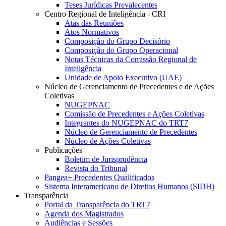
Teses Jurídicas Prevalecentes
Centro Regional de Inteligência - CRI
Atas das Reuniões
Atos Normativos
Composição do Grupo Decisório
Composição do Grupo Operacional
Notas Técnicas da Comissão Regional de
Inteligência
Unidade de Apoio Executivo (UAE)
Núcleo de Gerenciamento de Precedentes e de Ações
Coletivas
NUGEPNAC
Comissão de Precedentes e Ações Coletivas
Integrantes do NUGEPNAC do TRT7
Núcleo de Gerenciamento de Precedentes
Núcleo de Ações Coletivas
Publicações
Boletim de Jurisprudência
Revista do Tribunal
Pangea+ Precedentes Qualificados
Sistema Interamericano de Direitos Humanos (SIDH)
Transparência
Portal da Transparência do TRT7
Agenda dos Magistrados
Audiências e Sessões