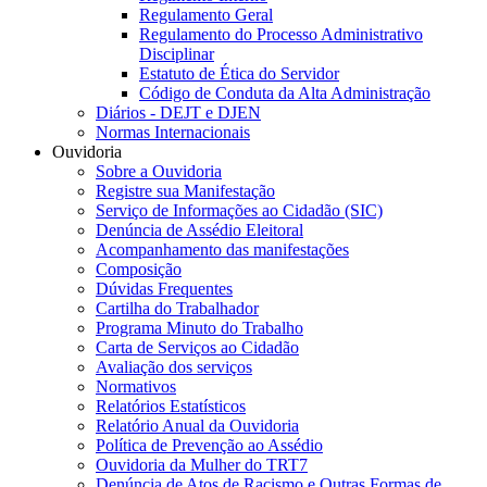
Regulamento Geral
Regulamento do Processo Administrativo
Disciplinar
Estatuto de Ética do Servidor
Código de Conduta da Alta Administração
Diários - DEJT e DJEN
Normas Internacionais
Ouvidoria
Sobre a Ouvidoria
Registre sua Manifestação
Serviço de Informações ao Cidadão (SIC)
Denúncia de Assédio Eleitoral
Acompanhamento das manifestações
Composição
Dúvidas Frequentes
Cartilha do Trabalhador
Programa Minuto do Trabalho
Carta de Serviços ao Cidadão
Avaliação dos serviços
Normativos
Relatórios Estatísticos
Relatório Anual da Ouvidoria
Política de Prevenção ao Assédio
Ouvidoria da Mulher do TRT7
Denúncia de Atos de Racismo e Outras Formas de