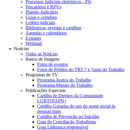
Processos Judiciais eletrônicos - PJe
Precatórios e RPVs
Plantão Judiciário
Guias e certidões
Leilões judiciais
Bibliotecas, revistas e cartilhas
Agendas e calendários
Extranet
Webmail
Notícias
Todas as Notícias
Banco de Imagens
Fotos de eventos
Fotos de Prédios do TRT-7 e Varas do Trabalho
Programas de TV
Programa Justiça do Trabalho
Programa Minuto do Trabalho
Publicações Especiais
Cartilha de Direitos da Comunidade
LGBTQIAPN+
Cartilha Garantia do uso do nome social às
pessoas trans
Cartilha de Prevenção ao Suicídio
Guia da Conciliação Trabalhista
Guia Liderança responsável