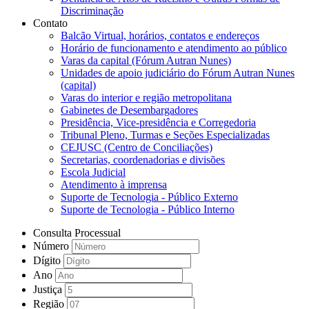
Discriminação
Contato
Balcão Virtual, horários, contatos e endereços
Horário de funcionamento e atendimento ao público
Varas da capital (Fórum Autran Nunes)
Unidades de apoio judiciário do Fórum Autran Nunes
(capital)
Varas do interior e região metropolitana
Gabinetes de Desembargadores
Presidência, Vice-presidência e Corregedoria
Tribunal Pleno, Turmas e Seções Especializadas
CEJUSC (Centro de Conciliações)
Secretarias, coordenadorias e divisões
Escola Judicial
Atendimento à imprensa
Suporte de Tecnologia - Público Externo
Suporte de Tecnologia - Público Interno
Consulta Processual
Número
Dígito
Ano
Justiça
Região