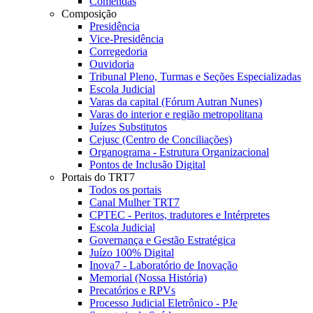
Comendas
Composição
Presidência
Vice-Presidência
Corregedoria
Ouvidoria
Tribunal Pleno, Turmas e Seções Especializadas
Escola Judicial
Varas da capital (Fórum Autran Nunes)
Varas do interior e região metropolitana
Juízes Substitutos
Cejusc (Centro de Conciliações)
Organograma - Estrutura Organizacional
Pontos de Inclusão Digital
Portais do TRT7
Todos os portais
Canal Mulher TRT7
CPTEC - Peritos, tradutores e Intérpretes
Escola Judicial
Governança e Gestão Estratégica
Juízo 100% Digital
Inova7 - Laboratório de Inovação
Memorial (Nossa História)
Precatórios e RPVs
Processo Judicial Eletrônico - PJe