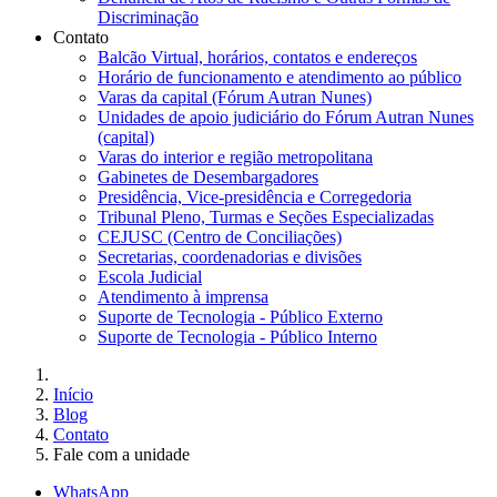
Discriminação
Contato
Balcão Virtual, horários, contatos e endereços
Horário de funcionamento e atendimento ao público
Varas da capital (Fórum Autran Nunes)
Unidades de apoio judiciário do Fórum Autran Nunes
(capital)
Varas do interior e região metropolitana
Gabinetes de Desembargadores
Presidência, Vice-presidência e Corregedoria
Tribunal Pleno, Turmas e Seções Especializadas
CEJUSC (Centro de Conciliações)
Secretarias, coordenadorias e divisões
Escola Judicial
Atendimento à imprensa
Suporte de Tecnologia - Público Externo
Suporte de Tecnologia - Público Interno
Início
Blog
Contato
Fale com a unidade
WhatsApp