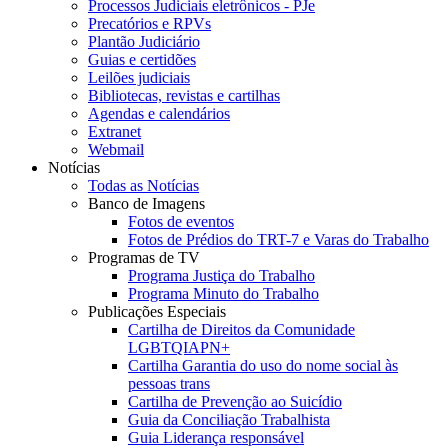
Processos Judiciais eletrônicos - PJe
Precatórios e RPVs
Plantão Judiciário
Guias e certidões
Leilões judiciais
Bibliotecas, revistas e cartilhas
Agendas e calendários
Extranet
Webmail
Notícias
Todas as Notícias
Banco de Imagens
Fotos de eventos
Fotos de Prédios do TRT-7 e Varas do Trabalho
Programas de TV
Programa Justiça do Trabalho
Programa Minuto do Trabalho
Publicações Especiais
Cartilha de Direitos da Comunidade
LGBTQIAPN+
Cartilha Garantia do uso do nome social às
pessoas trans
Cartilha de Prevenção ao Suicídio
Guia da Conciliação Trabalhista
Guia Liderança responsável