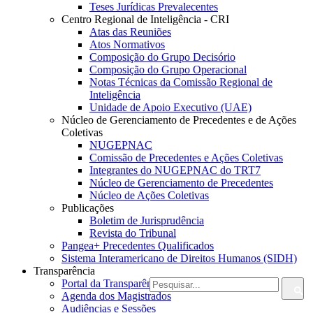
Teses Jurídicas Prevalecentes
Centro Regional de Inteligência - CRI
Atas das Reuniões
Atos Normativos
Composição do Grupo Decisório
Composição do Grupo Operacional
Notas Técnicas da Comissão Regional de
Inteligência
Unidade de Apoio Executivo (UAE)
Núcleo de Gerenciamento de Precedentes e de Ações
Coletivas
NUGEPNAC
Comissão de Precedentes e Ações Coletivas
Integrantes do NUGEPNAC do TRT7
Núcleo de Gerenciamento de Precedentes
Núcleo de Ações Coletivas
Publicações
Boletim de Jurisprudência
Revista do Tribunal
Pangea+ Precedentes Qualificados
Sistema Interamericano de Direitos Humanos (SIDH)
Transparência
Portal da Transparência do TRT7
Agenda dos Magistrados
Audiências e Sessões