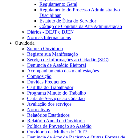
Regulamento Geral
Regulamento do Processo Administrativo
Disciplinar
Estatuto de Ética do Servidor
Código de Conduta da Alta Administração
Diários - DEJT e DJEN
Normas Internacionais
Ouvidoria
Sobre a Ouvidoria
Registre sua Manifestação
Serviço de Informações ao Cidadão (SIC)
Denúncia de Assédio Eleitoral
Acompanhamento das manifestações
Composição
Dúvidas Frequentes
Cartilha do Trabalhador
Programa Minuto do Trabalho
Carta de Serviços ao Cidadão
Avaliação dos serviços
Normativos
Relatórios Estatísticos
Relatório Anual da Ouvidoria
Política de Prevenção ao Assédio
Ouvidoria da Mulher do TRT7
Denúncia de Atos de Racismo e Outras Formas de