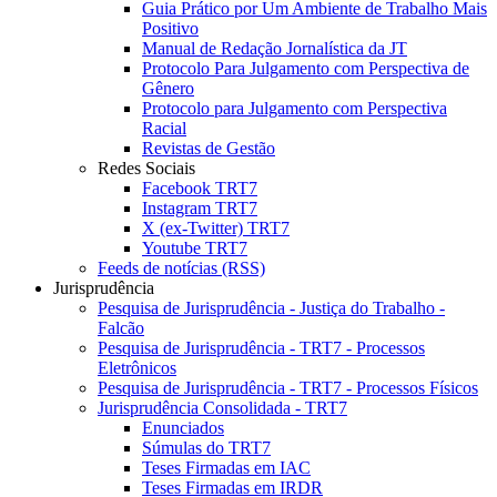
Guia Prático por Um Ambiente de Trabalho Mais
Positivo
Manual de Redação Jornalística da JT
Protocolo Para Julgamento com Perspectiva de
Gênero
Protocolo para Julgamento com Perspectiva
Racial
Revistas de Gestão
Redes Sociais
Facebook TRT7
Instagram TRT7
X (ex-Twitter) TRT7
Youtube TRT7
Feeds de notícias (RSS)
Jurisprudência
Pesquisa de Jurisprudência - Justiça do Trabalho -
Falcão
Pesquisa de Jurisprudência - TRT7 - Processos
Eletrônicos
Pesquisa de Jurisprudência - TRT7 - Processos Físicos
Jurisprudência Consolidada - TRT7
Enunciados
Súmulas do TRT7
Teses Firmadas em IAC
Teses Firmadas em IRDR