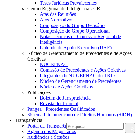
Teses Jurídicas Prevalecentes
Centro Regional de Inteligência - CRI
Atas das Reuniões
Atos Normativos
Composição do Grupo Decisório
Composição do Grupo Operacional
Notas Técnicas da Comissão Regional de
Inteligência
Unidade de Apoio Executivo (UAE)
Núcleo de Gerenciamento de Precedentes e de Ações
Coletivas
NUGEPNAC
Comissão de Precedentes e Ações Coletivas
Integrantes do NUGEPNAC do TRT7
Núcleo de Gerenciamento de Precedentes
Núcleo de Ações Coletivas
Publicações
Boletim de Jurisprudência
Revista do Tribunal
Pangea+ Precedentes Qualificados
Sistema Interamericano de Direitos Humanos (SIDH)
Transparência
Portal da Transparência do TRT7
Agenda dos Magistrados
Audiências e Sessões