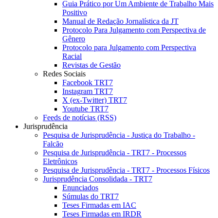
Guia Prático por Um Ambiente de Trabalho Mais
Positivo
Manual de Redação Jornalística da JT
Protocolo Para Julgamento com Perspectiva de
Gênero
Protocolo para Julgamento com Perspectiva
Racial
Revistas de Gestão
Redes Sociais
Facebook TRT7
Instagram TRT7
X (ex-Twitter) TRT7
Youtube TRT7
Feeds de notícias (RSS)
Jurisprudência
Pesquisa de Jurisprudência - Justiça do Trabalho -
Falcão
Pesquisa de Jurisprudência - TRT7 - Processos
Eletrônicos
Pesquisa de Jurisprudência - TRT7 - Processos Físicos
Jurisprudência Consolidada - TRT7
Enunciados
Súmulas do TRT7
Teses Firmadas em IAC
Teses Firmadas em IRDR