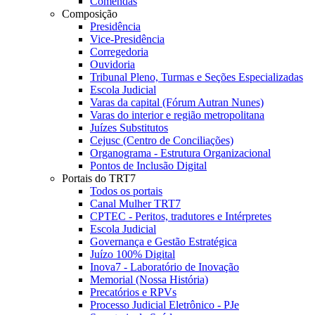
Comendas
Composição
Presidência
Vice-Presidência
Corregedoria
Ouvidoria
Tribunal Pleno, Turmas e Seções Especializadas
Escola Judicial
Varas da capital (Fórum Autran Nunes)
Varas do interior e região metropolitana
Juízes Substitutos
Cejusc (Centro de Conciliações)
Organograma - Estrutura Organizacional
Pontos de Inclusão Digital
Portais do TRT7
Todos os portais
Canal Mulher TRT7
CPTEC - Peritos, tradutores e Intérpretes
Escola Judicial
Governança e Gestão Estratégica
Juízo 100% Digital
Inova7 - Laboratório de Inovação
Memorial (Nossa História)
Precatórios e RPVs
Processo Judicial Eletrônico - PJe