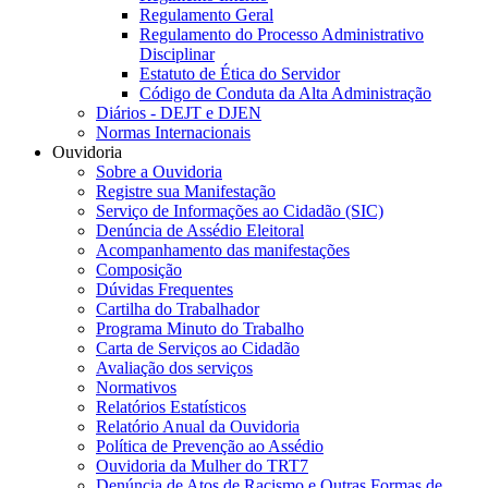
Regulamento Geral
Regulamento do Processo Administrativo
Disciplinar
Estatuto de Ética do Servidor
Código de Conduta da Alta Administração
Diários - DEJT e DJEN
Normas Internacionais
Ouvidoria
Sobre a Ouvidoria
Registre sua Manifestação
Serviço de Informações ao Cidadão (SIC)
Denúncia de Assédio Eleitoral
Acompanhamento das manifestações
Composição
Dúvidas Frequentes
Cartilha do Trabalhador
Programa Minuto do Trabalho
Carta de Serviços ao Cidadão
Avaliação dos serviços
Normativos
Relatórios Estatísticos
Relatório Anual da Ouvidoria
Política de Prevenção ao Assédio
Ouvidoria da Mulher do TRT7
Denúncia de Atos de Racismo e Outras Formas de