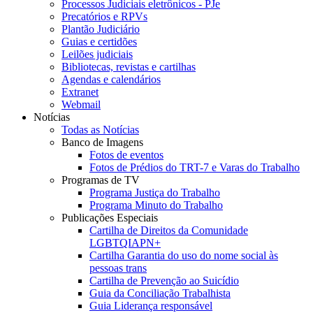
Processos Judiciais eletrônicos - PJe
Precatórios e RPVs
Plantão Judiciário
Guias e certidões
Leilões judiciais
Bibliotecas, revistas e cartilhas
Agendas e calendários
Extranet
Webmail
Notícias
Todas as Notícias
Banco de Imagens
Fotos de eventos
Fotos de Prédios do TRT-7 e Varas do Trabalho
Programas de TV
Programa Justiça do Trabalho
Programa Minuto do Trabalho
Publicações Especiais
Cartilha de Direitos da Comunidade
LGBTQIAPN+
Cartilha Garantia do uso do nome social às
pessoas trans
Cartilha de Prevenção ao Suicídio
Guia da Conciliação Trabalhista
Guia Liderança responsável