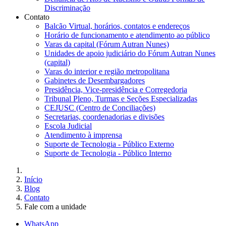
Discriminação
Contato
Balcão Virtual, horários, contatos e endereços
Horário de funcionamento e atendimento ao público
Varas da capital (Fórum Autran Nunes)
Unidades de apoio judiciário do Fórum Autran Nunes
(capital)
Varas do interior e região metropolitana
Gabinetes de Desembargadores
Presidência, Vice-presidência e Corregedoria
Tribunal Pleno, Turmas e Seções Especializadas
CEJUSC (Centro de Conciliações)
Secretarias, coordenadorias e divisões
Escola Judicial
Atendimento à imprensa
Suporte de Tecnologia - Público Externo
Suporte de Tecnologia - Público Interno
Início
Blog
Contato
Fale com a unidade
WhatsApp