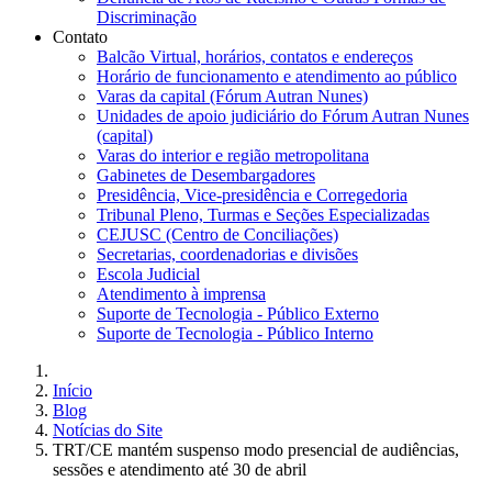
Discriminação
Contato
Balcão Virtual, horários, contatos e endereços
Horário de funcionamento e atendimento ao público
Varas da capital (Fórum Autran Nunes)
Unidades de apoio judiciário do Fórum Autran Nunes
(capital)
Varas do interior e região metropolitana
Gabinetes de Desembargadores
Presidência, Vice-presidência e Corregedoria
Tribunal Pleno, Turmas e Seções Especializadas
CEJUSC (Centro de Conciliações)
Secretarias, coordenadorias e divisões
Escola Judicial
Atendimento à imprensa
Suporte de Tecnologia - Público Externo
Suporte de Tecnologia - Público Interno
Início
Blog
Notícias do Site
TRT/CE mantém suspenso modo presencial de audiências,
sessões e atendimento até 30 de abril