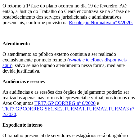
O retorno à 1ª fase do plano ocorreu no dia 19 de fevereiro. Até
então, a Justiça do Trabalho do Ceará encontrava-se na 3ª fase de
restabelecimento dos serviços jurisdicionais e administrativos
presenciais, conforme previsto na
Resolução Normativa nº 9/2020.
Atendimento
O atendimento ao público externo continua a ser realizado
exclusivamente por meio remoto (
e-mail
e telefones disponíveis
aqui
), salvo se não logrado atendimento nessa forma, mediante
devida justificativa.
Audiências e sessões
As audiências e as sessões dos órgãos de julgamento poderão ser
realizadas apenas nas formas telepresencial e virtual, nos termos dos
Atos Conjuntos
TRT7.GP.CORREG nº 6/2020
e
TRT7.GP.CORREG.SE1.SE2.TURMA1.TURMA2.TURMA3 nº
2/2020
.
Expediente interno
O trabalho presencial de servidores e estagiários será obrigatório