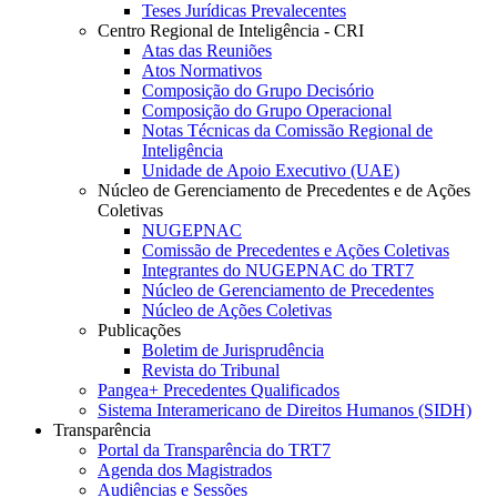
Teses Jurídicas Prevalecentes
Centro Regional de Inteligência - CRI
Atas das Reuniões
Atos Normativos
Composição do Grupo Decisório
Composição do Grupo Operacional
Notas Técnicas da Comissão Regional de
Inteligência
Unidade de Apoio Executivo (UAE)
Núcleo de Gerenciamento de Precedentes e de Ações
Coletivas
NUGEPNAC
Comissão de Precedentes e Ações Coletivas
Integrantes do NUGEPNAC do TRT7
Núcleo de Gerenciamento de Precedentes
Núcleo de Ações Coletivas
Publicações
Boletim de Jurisprudência
Revista do Tribunal
Pangea+ Precedentes Qualificados
Sistema Interamericano de Direitos Humanos (SIDH)
Transparência
Portal da Transparência do TRT7
Agenda dos Magistrados
Audiências e Sessões