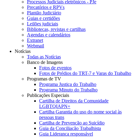
Processos Judiciais eletrônicos - PJe
Precatórios e RPVs
Plantão Judiciário
Guias e certidões
Leilões judiciais
Bibliotecas, revistas e cartilhas
Agendas e calendários
Extranet
Webmail
Notícias
Todas as Notícias
Banco de Imagens
Fotos de eventos
Fotos de Prédios do TRT-7 e Varas do Trabalho
Programas de TV
Programa Justiça do Trabalho
Programa Minuto do Trabalho
Publicações Especiais
Cartilha de Direitos da Comunidade
LGBTQIAPN+
Cartilha Garantia do uso do nome social às
pessoas trans
Cartilha de Prevenção ao Suicídio
Guia da Conciliação Trabalhista
Guia Liderança responsável