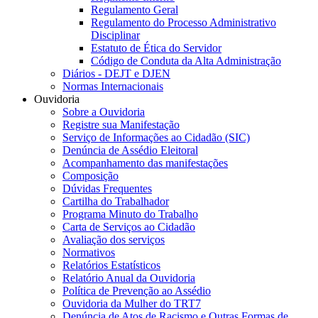
Regulamento Geral
Regulamento do Processo Administrativo
Disciplinar
Estatuto de Ética do Servidor
Código de Conduta da Alta Administração
Diários - DEJT e DJEN
Normas Internacionais
Ouvidoria
Sobre a Ouvidoria
Registre sua Manifestação
Serviço de Informações ao Cidadão (SIC)
Denúncia de Assédio Eleitoral
Acompanhamento das manifestações
Composição
Dúvidas Frequentes
Cartilha do Trabalhador
Programa Minuto do Trabalho
Carta de Serviços ao Cidadão
Avaliação dos serviços
Normativos
Relatórios Estatísticos
Relatório Anual da Ouvidoria
Política de Prevenção ao Assédio
Ouvidoria da Mulher do TRT7
Denúncia de Atos de Racismo e Outras Formas de