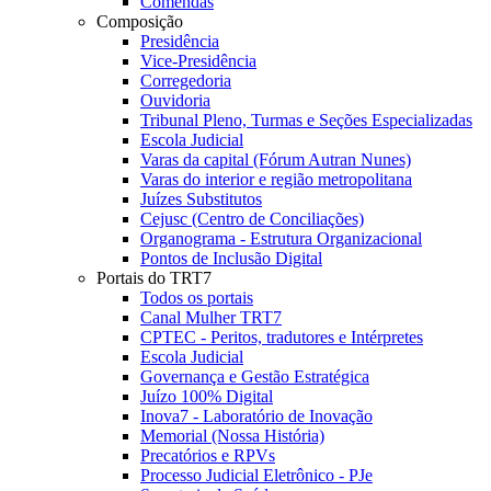
Comendas
Composição
Presidência
Vice-Presidência
Corregedoria
Ouvidoria
Tribunal Pleno, Turmas e Seções Especializadas
Escola Judicial
Varas da capital (Fórum Autran Nunes)
Varas do interior e região metropolitana
Juízes Substitutos
Cejusc (Centro de Conciliações)
Organograma - Estrutura Organizacional
Pontos de Inclusão Digital
Portais do TRT7
Todos os portais
Canal Mulher TRT7
CPTEC - Peritos, tradutores e Intérpretes
Escola Judicial
Governança e Gestão Estratégica
Juízo 100% Digital
Inova7 - Laboratório de Inovação
Memorial (Nossa História)
Precatórios e RPVs
Processo Judicial Eletrônico - PJe