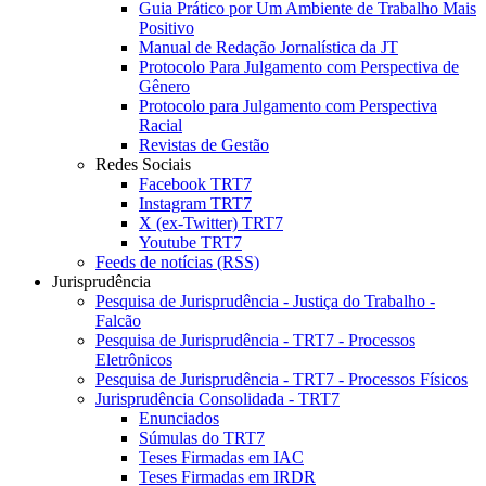
Guia Prático por Um Ambiente de Trabalho Mais
Positivo
Manual de Redação Jornalística da JT
Protocolo Para Julgamento com Perspectiva de
Gênero
Protocolo para Julgamento com Perspectiva
Racial
Revistas de Gestão
Redes Sociais
Facebook TRT7
Instagram TRT7
X (ex-Twitter) TRT7
Youtube TRT7
Feeds de notícias (RSS)
Jurisprudência
Pesquisa de Jurisprudência - Justiça do Trabalho -
Falcão
Pesquisa de Jurisprudência - TRT7 - Processos
Eletrônicos
Pesquisa de Jurisprudência - TRT7 - Processos Físicos
Jurisprudência Consolidada - TRT7
Enunciados
Súmulas do TRT7
Teses Firmadas em IAC
Teses Firmadas em IRDR