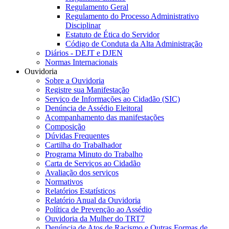
Regulamento Geral
Regulamento do Processo Administrativo
Disciplinar
Estatuto de Ética do Servidor
Código de Conduta da Alta Administração
Diários - DEJT e DJEN
Normas Internacionais
Ouvidoria
Sobre a Ouvidoria
Registre sua Manifestação
Serviço de Informações ao Cidadão (SIC)
Denúncia de Assédio Eleitoral
Acompanhamento das manifestações
Composição
Dúvidas Frequentes
Cartilha do Trabalhador
Programa Minuto do Trabalho
Carta de Serviços ao Cidadão
Avaliação dos serviços
Normativos
Relatórios Estatísticos
Relatório Anual da Ouvidoria
Política de Prevenção ao Assédio
Ouvidoria da Mulher do TRT7
Denúncia de Atos de Racismo e Outras Formas de