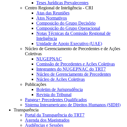
Teses Jurídicas Prevalecentes
Centro Regional de Inteligência - CRI
Atas das Reuniões
Atos Normativos
Composição do Grupo Decisório
Composição do Grupo Operacional
Notas Técnicas da Comissão Regional de
Inteligência
Unidade de Apoio Executivo (UAE)
Núcleo de Gerenciamento de Precedentes e de Ações
Coletivas
NUGEPNAC
Comissão de Precedentes e Ações Coletivas
Integrantes do NUGEPNAC do TRT7
Núcleo de Gerenciamento de Precedentes
Núcleo de Ações Coletivas
Publicações
Boletim de Jurisprudência
Revista do Tribunal
Pangea+ Precedentes Qualificados
Sistema Interamericano de Direitos Humanos (SIDH)
Transparência
Portal da Transparência do TRT7
Agenda dos Magistrados
Audiências e Sessões