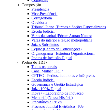
Comendas
Composição
Presidência
Vice-Presidência
Corregedoria
Ouvidoria
Tribunal Pleno, Turmas e Seções Especializadas
Escola Judicial
Varas da capital (Fórum Autran Nunes)
Varas do interior e região metropolitana
Juízes Substitutos
Cejusc (Centro de Conciliações)
Organograma - Estrutura Organizacional
Pontos de Inclusão Digital
Portais do TRT7
Todos os portais
Canal Mulher TRT7
CPTEC - Peritos, tradutores e Intérpretes
Escola Judicial
Governança e Gestão Estratégica
Juízo 100% Digital
Inova7 - Laboratório de Inovação
Memorial (Nossa História)
Precatórios e RPVs
Processo Judicial Eletrônico - PJe