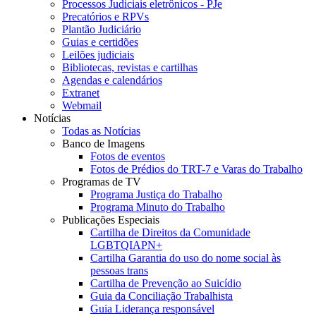
Processos Judiciais eletrônicos - PJe
Precatórios e RPVs
Plantão Judiciário
Guias e certidões
Leilões judiciais
Bibliotecas, revistas e cartilhas
Agendas e calendários
Extranet
Webmail
Notícias
Todas as Notícias
Banco de Imagens
Fotos de eventos
Fotos de Prédios do TRT-7 e Varas do Trabalho
Programas de TV
Programa Justiça do Trabalho
Programa Minuto do Trabalho
Publicações Especiais
Cartilha de Direitos da Comunidade
LGBTQIAPN+
Cartilha Garantia do uso do nome social às
pessoas trans
Cartilha de Prevenção ao Suicídio
Guia da Conciliação Trabalhista
Guia Liderança responsável