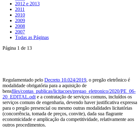
2012 e 2013
2011
2010
2009
2008
2007
Todas as Páginas
Página 1 de 13
Regulamentado pelo
Decreto 10.024/2019
, o pregão eletrônico é
modalidade obrigatória para a aquisição de
bens
files/contas_publicas/licitacoes/pregao_eletronico/2020/PE_06-
20_EDITAL.odt
e a contratação de serviços comuns, incluídos os
serviços comuns de engenharia, devendo haver justificativa expressa
para o pregão presencial ou mesmo outras modalidades licitatórias
(concorrência, tomada de preços, convite), dada sua flagrante
economicidade e amplicação da competitividade, relativamente aos
outros procedimentos.