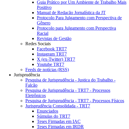
Guia Prático por Um Ambiente de Trabalho Mais
Positivo
Manual de Redação Jornalística da JT
Protocolo Para Julgamento com Perspectiva de
Gênero
Protocolo para Julgamento com Perspectiva
Racial
Revistas de Gestão
Redes Sociais
Facebook TRT7
Instagram TRT7
X (ex-Twitter) TRT7
Youtube TRT7
Feeds de notícias (RSS)
Jurisprudência
Pesquisa de Jurisprudência - Justiça do Trabalho -
Falcão
Pesquisa de Jurisprudência - TRT7 - Processos
Eletrônicos
Pesquisa de Jurisprudência - TRT7 - Processos Físicos
Jurisprudência Consolidada - TRT7
Enunciados
Súmulas do TRT7
Teses Firmadas em IAC
Teses Firmadas em IRDR