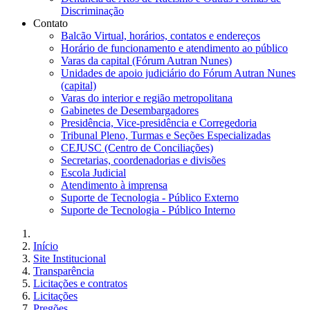
Discriminação
Contato
Balcão Virtual, horários, contatos e endereços
Horário de funcionamento e atendimento ao público
Varas da capital (Fórum Autran Nunes)
Unidades de apoio judiciário do Fórum Autran Nunes
(capital)
Varas do interior e região metropolitana
Gabinetes de Desembargadores
Presidência, Vice-presidência e Corregedoria
Tribunal Pleno, Turmas e Seções Especializadas
CEJUSC (Centro de Conciliações)
Secretarias, coordenadorias e divisões
Escola Judicial
Atendimento à imprensa
Suporte de Tecnologia - Público Externo
Suporte de Tecnologia - Público Interno
Início
Site Institucional
Transparência
Licitações e contratos
Licitações
Pregões