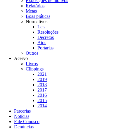
Exposições de motivos
Relatórios
Metas
Boas práticas
Normativos
Leis
Resoluções
Decretos
Atos
Portarias
Outros
Acervo
Livros
Clippings
2021
2019
2018
2017
2016
2015
2014
Parcerias
Notícias
Fale Conosco
Denúncias