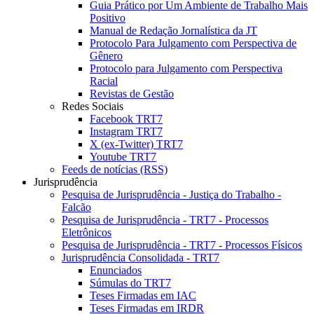
Guia Prático por Um Ambiente de Trabalho Mais
Positivo
Manual de Redação Jornalística da JT
Protocolo Para Julgamento com Perspectiva de
Gênero
Protocolo para Julgamento com Perspectiva
Racial
Revistas de Gestão
Redes Sociais
Facebook TRT7
Instagram TRT7
X (ex-Twitter) TRT7
Youtube TRT7
Feeds de notícias (RSS)
Jurisprudência
Pesquisa de Jurisprudência - Justiça do Trabalho -
Falcão
Pesquisa de Jurisprudência - TRT7 - Processos
Eletrônicos
Pesquisa de Jurisprudência - TRT7 - Processos Físicos
Jurisprudência Consolidada - TRT7
Enunciados
Súmulas do TRT7
Teses Firmadas em IAC
Teses Firmadas em IRDR