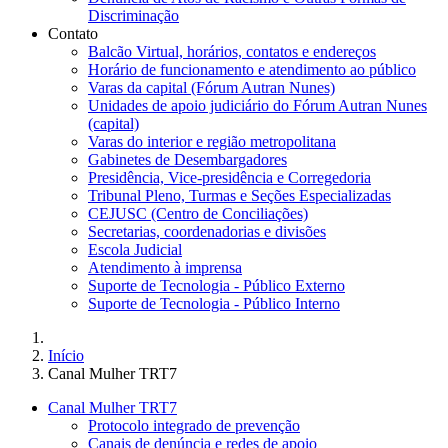
Discriminação
Contato
Balcão Virtual, horários, contatos e endereços
Horário de funcionamento e atendimento ao público
Varas da capital (Fórum Autran Nunes)
Unidades de apoio judiciário do Fórum Autran Nunes
(capital)
Varas do interior e região metropolitana
Gabinetes de Desembargadores
Presidência, Vice-presidência e Corregedoria
Tribunal Pleno, Turmas e Seções Especializadas
CEJUSC (Centro de Conciliações)
Secretarias, coordenadorias e divisões
Escola Judicial
Atendimento à imprensa
Suporte de Tecnologia - Público Externo
Suporte de Tecnologia - Público Interno
Início
Canal Mulher TRT7
Canal Mulher TRT7
Protocolo integrado de prevenção
Canais de denúncia e redes de apoio