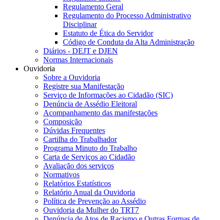
Regulamento Geral
Regulamento do Processo Administrativo
Disciplinar
Estatuto de Ética do Servidor
Código de Conduta da Alta Administração
Diários - DEJT e DJEN
Normas Internacionais
Ouvidoria
Sobre a Ouvidoria
Registre sua Manifestação
Serviço de Informações ao Cidadão (SIC)
Denúncia de Assédio Eleitoral
Acompanhamento das manifestações
Composição
Dúvidas Frequentes
Cartilha do Trabalhador
Programa Minuto do Trabalho
Carta de Serviços ao Cidadão
Avaliação dos serviços
Normativos
Relatórios Estatísticos
Relatório Anual da Ouvidoria
Política de Prevenção ao Assédio
Ouvidoria da Mulher do TRT7
Denúncia de Atos de Racismo e Outras Formas de