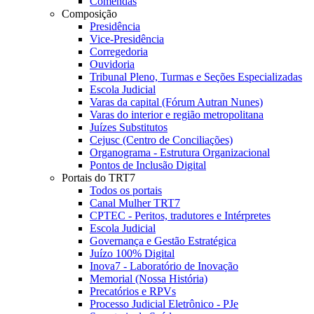
Comendas
Composição
Presidência
Vice-Presidência
Corregedoria
Ouvidoria
Tribunal Pleno, Turmas e Seções Especializadas
Escola Judicial
Varas da capital (Fórum Autran Nunes)
Varas do interior e região metropolitana
Juízes Substitutos
Cejusc (Centro de Conciliações)
Organograma - Estrutura Organizacional
Pontos de Inclusão Digital
Portais do TRT7
Todos os portais
Canal Mulher TRT7
CPTEC - Peritos, tradutores e Intérpretes
Escola Judicial
Governança e Gestão Estratégica
Juízo 100% Digital
Inova7 - Laboratório de Inovação
Memorial (Nossa História)
Precatórios e RPVs
Processo Judicial Eletrônico - PJe