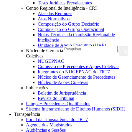
Teses Jurídicas Prevalecentes
Centro Regional de Inteligência - CRI
Atas das Reuniões
Atos Normativos
Composição do Grupo Decisório
Composição do Grupo Operacional
Notas Técnicas da Comissão Regional de
Inteligência
Unidade de Apoio Executivo (UAE)
Núcleo de Gerenciamento de Precedentes e de Ações
Coletivas
NUGEPNAC
Comissão de Precedentes e Ações Coletivas
Integrantes do NUGEPNAC do TRT7
Núcleo de Gerenciamento de Precedentes
Núcleo de Ações Coletivas
Publicações
Boletim de Jurisprudência
Revista do Tribunal
Pangea+ Precedentes Qualificados
Sistema Interamericano de Direitos Humanos (SIDH)
Transparência
Portal da Transparência do TRT7
Agenda dos Magistrados
Audiências e Sessões