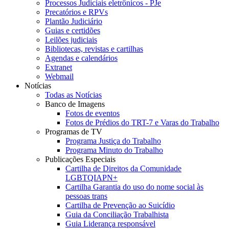
Processos Judiciais eletrônicos - PJe
Precatórios e RPVs
Plantão Judiciário
Guias e certidões
Leilões judiciais
Bibliotecas, revistas e cartilhas
Agendas e calendários
Extranet
Webmail
Notícias
Todas as Notícias
Banco de Imagens
Fotos de eventos
Fotos de Prédios do TRT-7 e Varas do Trabalho
Programas de TV
Programa Justiça do Trabalho
Programa Minuto do Trabalho
Publicações Especiais
Cartilha de Direitos da Comunidade
LGBTQIAPN+
Cartilha Garantia do uso do nome social às
pessoas trans
Cartilha de Prevenção ao Suicídio
Guia da Conciliação Trabalhista
Guia Liderança responsável