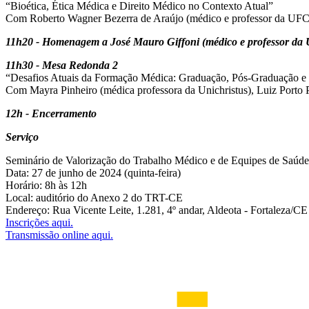
“Bioética, Ética Médica e Direito Médico no Contexto Atual”
Com Roberto Wagner Bezerra de Araújo (médico e professor da UFC
11h20 - Homenagem a José Mauro Giffoni (médico e professor da
11h30 - Mesa Redonda 2
“Desafios Atuais da Formação Médica: Graduação, Pós-Graduação e
Com Mayra Pinheiro (médica professora da Unichristus), Luiz Porto 
12h - Encerramento
Serviço
Seminário de Valorização do Trabalho Médico e de Equipes de Saúde
Data: 27 de junho de 2024 (quinta-feira)
Horário: 8h às 12h
Local: auditório do Anexo 2 do TRT-CE
Endereço: Rua Vicente Leite, 1.281, 4º andar, Aldeota - Fortaleza/CE
Inscrições aqui.
Transmissão online aqui.