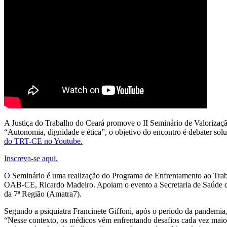
A Justiça do Trabalho do Ceará promove o II Seminário de Valorizaç
“Autonomia, dignidade e ética”, o objetivo do encontro é debater sol
do TRT-CE no Youtube.
Inscreva-se aqui.
O Seminário é uma realização do Programa de Enfrentamento ao Tra
OAB-CE, Ricardo Madeiro. Apoiam o evento a Secretaria de Saúde do
da 7ª Região (Amatra7).
Segundo a psiquiatra Francinete Giffoni, após o período da pandemi
“Nesse contexto, os médicos vêm enfrentando desafios cada vez maiore