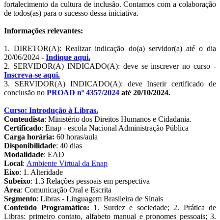
fortalecimento da cultura de inclusão. Contamos com a colaboração
de todos(as) para o sucesso dessa iniciativa.
Informações relevantes:
1. DIRETOR(A): Realizar indicação do(a) servidor(a) até o dia
20/06/2024 -
Indique aqui.
2. SERVIDOR(A) INDICADO(A): deve se inscrever no curso -
Inscreva-se aqui.
3. SERVIDOR(A) INDICADO(A): deve Inserir certificado de
conclusão no
PROAD nº 4357/2024
até 20/10/2024.
Curso: Introdução à Libras.
Conteudista
: Ministério dos Direitos Humanos e Cidadania.
Certificado
: Enap - escola Nacional Administração Pública
Carga horária:
60 horas/aula
Disponibilidade
: 40 dias
Modalidade
: EAD
Local
:
Ambiente Virtual da Enap
Eixo
: 1. Alteridade
Subeixo
: 1.3 Relações pessoais em perspectiva
Área
: Comunicação Oral e Escrita
Segmento
: Libras - Linguagem Brasileira de Sinais
Conteúdo Programático:
1. Surdez e sociedade; 2. Prática de
Libras: primeiro contato, alfabeto manual e pronomes pessoais; 3.