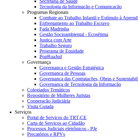
Secretaria de Saúde
Tecnologia da Informação e Comunicação
Programas Regionais
Combate ao Trabalho Infantil e Estímulo à Apren
Enfrentamento ao Trabalho Escravo
Fada Madrinha
Gestão Socioambiental - Ecosétima
Justiça com Arte
Trabalho Seguro
Programa de Equidade
PopRuaJud
Governança
Governança e Gestão Estratégica
Governança de Pessoas
Governança das Contratações, Obras e Sustentabil
Governança de Tecnologia da Informação
Colegiados Temáticos
Repositório de Mulheres Juristas
Cooperação Judiciária
Visita Guiada
Serviços
Portal de Serviços do TRT-CE
Carta de Serviços ao Cidadão
Processos Judiciais eletrônicos - PJe
Precatórios e RPVs