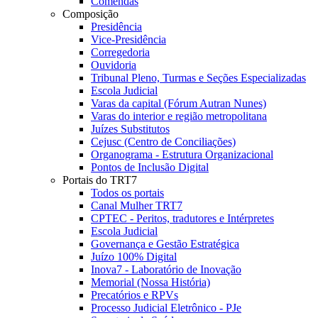
Comendas
Composição
Presidência
Vice-Presidência
Corregedoria
Ouvidoria
Tribunal Pleno, Turmas e Seções Especializadas
Escola Judicial
Varas da capital (Fórum Autran Nunes)
Varas do interior e região metropolitana
Juízes Substitutos
Cejusc (Centro de Conciliações)
Organograma - Estrutura Organizacional
Pontos de Inclusão Digital
Portais do TRT7
Todos os portais
Canal Mulher TRT7
CPTEC - Peritos, tradutores e Intérpretes
Escola Judicial
Governança e Gestão Estratégica
Juízo 100% Digital
Inova7 - Laboratório de Inovação
Memorial (Nossa História)
Precatórios e RPVs
Processo Judicial Eletrônico - PJe