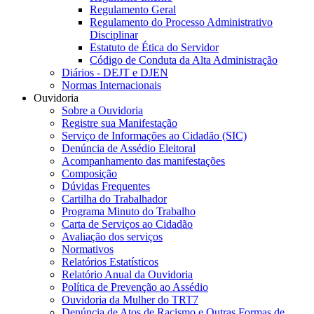
Regulamento Geral
Regulamento do Processo Administrativo
Disciplinar
Estatuto de Ética do Servidor
Código de Conduta da Alta Administração
Diários - DEJT e DJEN
Normas Internacionais
Ouvidoria
Sobre a Ouvidoria
Registre sua Manifestação
Serviço de Informações ao Cidadão (SIC)
Denúncia de Assédio Eleitoral
Acompanhamento das manifestações
Composição
Dúvidas Frequentes
Cartilha do Trabalhador
Programa Minuto do Trabalho
Carta de Serviços ao Cidadão
Avaliação dos serviços
Normativos
Relatórios Estatísticos
Relatório Anual da Ouvidoria
Política de Prevenção ao Assédio
Ouvidoria da Mulher do TRT7
Denúncia de Atos de Racismo e Outras Formas de