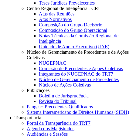
Teses Jurídicas Prevalecentes
Centro Regional de Inteligência - CRI
Atas das Reuniões
Atos Normativos
Composição do Grupo Decisório
Composição do Grupo Operacional
Notas Técnicas da Comissão Regional de
Inteligência
Unidade de Apoio Executivo (UAE)
Núcleo de Gerenciamento de Precedentes e de Ações
Coletivas
NUGEPNAC
Comissão de Precedentes e Ações Coletivas
Integrantes do NUGEPNAC do TRT7
Núcleo de Gerenciamento de Precedentes
Núcleo de Ações Coletivas
Publicações
Boletim de Jurisprudência
Revista do Tribunal
Pangea+ Precedentes Qualificados
Sistema Interamericano de Direitos Humanos (SIDH)
Transparência
Portal da Transparência do TRT7
Agenda dos Magistrados
Audiências e Sessões