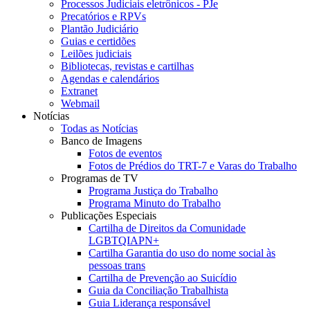
Processos Judiciais eletrônicos - PJe
Precatórios e RPVs
Plantão Judiciário
Guias e certidões
Leilões judiciais
Bibliotecas, revistas e cartilhas
Agendas e calendários
Extranet
Webmail
Notícias
Todas as Notícias
Banco de Imagens
Fotos de eventos
Fotos de Prédios do TRT-7 e Varas do Trabalho
Programas de TV
Programa Justiça do Trabalho
Programa Minuto do Trabalho
Publicações Especiais
Cartilha de Direitos da Comunidade
LGBTQIAPN+
Cartilha Garantia do uso do nome social às
pessoas trans
Cartilha de Prevenção ao Suicídio
Guia da Conciliação Trabalhista
Guia Liderança responsável