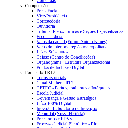
Comendas
Composição
Presidência
Vice-Presidência
Corregedoria
Ouvidoria
Tribunal Pleno, Turmas e Seções Especializadas
Escola Judicial
Varas da capital (Fórum Autran Nunes)
Varas do interior e região metropolitana
Juízes Substitutos
Cejusc (Centro de Conciliações)
Organograma - Estrutura Organizacional
Pontos de Inclusão Digital
Portais do TRT7
Todos os portais
Canal Mulher TRT7
CPTEC - Peritos, tradutores e Intérpretes
Escola Judicial
Governança e Gestão Estratégica
Juízo 100% Digital
Inova7 - Laboratório de Inovação
Memorial (Nossa História)
Precatórios e RPVs
Processo Judicial Eletrônico - PJe