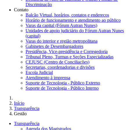
Discriminação
Contato
Balcão Virtual, horários, contatos e endereços
Horário de funcionamento e atendimento ao público
Varas da capital (Fórum Autran Nunes)
Unidades de apoio judiciário do Fórum Autran Nunes
(capital)
Varas do interior e região metropolitana
Gabinetes de Desembargadores
Presidência, Vice-presidência e Corregedoria
Tribunal Pleno, Turmas e Seções Especializadas
CEJUSC (Centro de Conciliações)
Secretarias, coordenadorias e divisões
Escola Judicial
Atendimento à imprensa
Suporte de Tecnologia - Público Externo
Suporte de Tecnologia - Público Interno
Início
Transparência
Gestão
Transparência
Agenda dos Magistrados