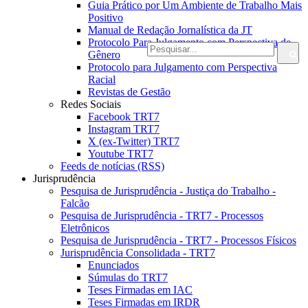
Guia Prático por Um Ambiente de Trabalho Mais
Positivo
Manual de Redação Jornalística da JT
Protocolo Para Julgamento com Perspectiva de
Gênero
Protocolo para Julgamento com Perspectiva
Racial
Revistas de Gestão
Redes Sociais
Facebook TRT7
Instagram TRT7
X (ex-Twitter) TRT7
Youtube TRT7
Feeds de notícias (RSS)
Jurisprudência
Pesquisa de Jurisprudência - Justiça do Trabalho -
Falcão
Pesquisa de Jurisprudência - TRT7 - Processos
Eletrônicos
Pesquisa de Jurisprudência - TRT7 - Processos Físicos
Jurisprudência Consolidada - TRT7
Enunciados
Súmulas do TRT7
Teses Firmadas em IAC
Teses Firmadas em IRDR