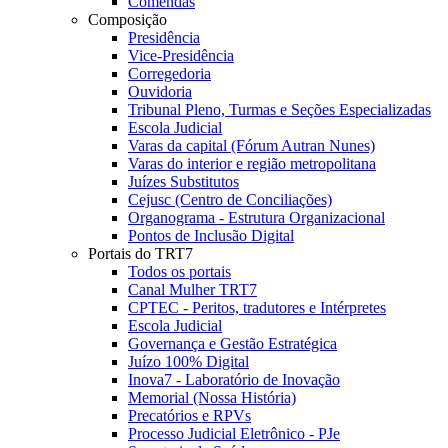
Comendas
Composição
Presidência
Vice-Presidência
Corregedoria
Ouvidoria
Tribunal Pleno, Turmas e Seções Especializadas
Escola Judicial
Varas da capital (Fórum Autran Nunes)
Varas do interior e região metropolitana
Juízes Substitutos
Cejusc (Centro de Conciliações)
Organograma - Estrutura Organizacional
Pontos de Inclusão Digital
Portais do TRT7
Todos os portais
Canal Mulher TRT7
CPTEC - Peritos, tradutores e Intérpretes
Escola Judicial
Governança e Gestão Estratégica
Juízo 100% Digital
Inova7 - Laboratório de Inovação
Memorial (Nossa História)
Precatórios e RPVs
Processo Judicial Eletrônico - PJe