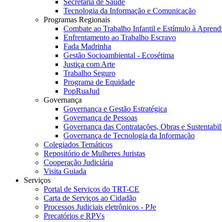
Secretaria de Saúde
Tecnologia da Informação e Comunicação
Programas Regionais
Combate ao Trabalho Infantil e Estímulo à Apren
Enfrentamento ao Trabalho Escravo
Fada Madrinha
Gestão Socioambiental - Ecosétima
Justiça com Arte
Trabalho Seguro
Programa de Equidade
PopRuaJud
Governança
Governança e Gestão Estratégica
Governança de Pessoas
Governança das Contratações, Obras e Sustentabil
Governança de Tecnologia da Informação
Colegiados Temáticos
Repositório de Mulheres Juristas
Cooperação Judiciária
Visita Guiada
Serviços
Portal de Serviços do TRT-CE
Carta de Serviços ao Cidadão
Processos Judiciais eletrônicos - PJe
Precatórios e RPVs