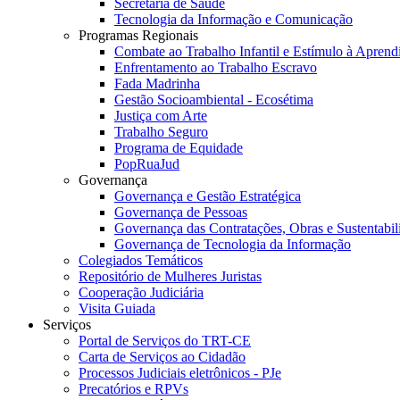
Secretaria de Saúde
Tecnologia da Informação e Comunicação
Programas Regionais
Combate ao Trabalho Infantil e Estímulo à Apren
Enfrentamento ao Trabalho Escravo
Fada Madrinha
Gestão Socioambiental - Ecosétima
Justiça com Arte
Trabalho Seguro
Programa de Equidade
PopRuaJud
Governança
Governança e Gestão Estratégica
Governança de Pessoas
Governança das Contratações, Obras e Sustentabil
Governança de Tecnologia da Informação
Colegiados Temáticos
Repositório de Mulheres Juristas
Cooperação Judiciária
Visita Guiada
Serviços
Portal de Serviços do TRT-CE
Carta de Serviços ao Cidadão
Processos Judiciais eletrônicos - PJe
Precatórios e RPVs