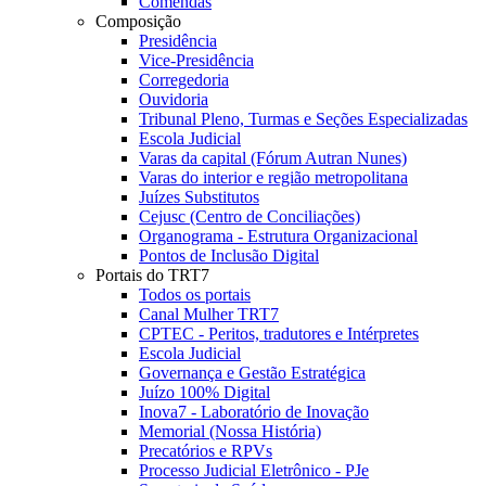
Comendas
Composição
Presidência
Vice-Presidência
Corregedoria
Ouvidoria
Tribunal Pleno, Turmas e Seções Especializadas
Escola Judicial
Varas da capital (Fórum Autran Nunes)
Varas do interior e região metropolitana
Juízes Substitutos
Cejusc (Centro de Conciliações)
Organograma - Estrutura Organizacional
Pontos de Inclusão Digital
Portais do TRT7
Todos os portais
Canal Mulher TRT7
CPTEC - Peritos, tradutores e Intérpretes
Escola Judicial
Governança e Gestão Estratégica
Juízo 100% Digital
Inova7 - Laboratório de Inovação
Memorial (Nossa História)
Precatórios e RPVs
Processo Judicial Eletrônico - PJe