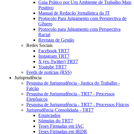
Guia Prático por Um Ambiente de Trabalho Mais
Positivo
Manual de Redação Jornalística da JT
Protocolo Para Julgamento com Perspectiva de
Gênero
Protocolo para Julgamento com Perspectiva
Racial
Revistas de Gestão
Redes Sociais
Facebook TRT7
Instagram TRT7
X (ex-Twitter) TRT7
Youtube TRT7
Feeds de notícias (RSS)
Jurisprudência
Pesquisa de Jurisprudência - Justiça do Trabalho -
Falcão
Pesquisa de Jurisprudência - TRT7 - Processos
Eletrônicos
Pesquisa de Jurisprudência - TRT7 - Processos Físicos
Jurisprudência Consolidada - TRT7
Enunciados
Súmulas do TRT7
Teses Firmadas em IAC
Teses Firmadas em IRDR