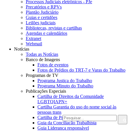
Processos Judiciais eletrônicos - PJe
Precatórios e RPVs
Plantão Judiciário
Guias e certidões
Leilões judiciais
Bibliotecas, revistas e cartilhas
Agendas e calendários
Extranet
Webmail
Notícias
Todas as Notícias
Banco de Imagens
Fotos de eventos
Fotos de Prédios do TRT-7 e Varas do Trabalho
Programas de TV
Programa Justiça do Trabalho
Programa Minuto do Trabalho
Publicações Especiais
Cartilha de Direitos da Comunidade
LGBTQIAPN+
Cartilha Garantia do uso do nome social às
pessoas trans
Cartilha de Prevenção ao Suicídio
Guia da Conciliação Trabalhista
Guia Liderança responsável