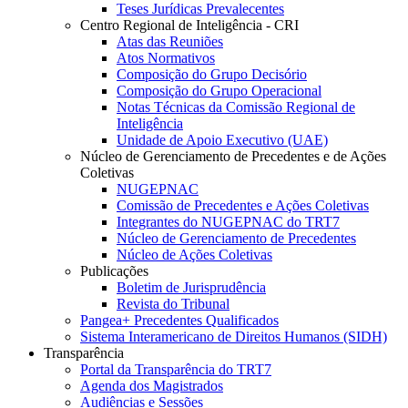
Teses Jurídicas Prevalecentes
Centro Regional de Inteligência - CRI
Atas das Reuniões
Atos Normativos
Composição do Grupo Decisório
Composição do Grupo Operacional
Notas Técnicas da Comissão Regional de
Inteligência
Unidade de Apoio Executivo (UAE)
Núcleo de Gerenciamento de Precedentes e de Ações
Coletivas
NUGEPNAC
Comissão de Precedentes e Ações Coletivas
Integrantes do NUGEPNAC do TRT7
Núcleo de Gerenciamento de Precedentes
Núcleo de Ações Coletivas
Publicações
Boletim de Jurisprudência
Revista do Tribunal
Pangea+ Precedentes Qualificados
Sistema Interamericano de Direitos Humanos (SIDH)
Transparência
Portal da Transparência do TRT7
Agenda dos Magistrados
Audiências e Sessões