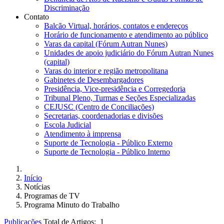
Discriminação
Contato
Balcão Virtual, horários, contatos e endereços
Horário de funcionamento e atendimento ao público
Varas da capital (Fórum Autran Nunes)
Unidades de apoio judiciário do Fórum Autran Nunes
(capital)
Varas do interior e região metropolitana
Gabinetes de Desembargadores
Presidência, Vice-presidência e Corregedoria
Tribunal Pleno, Turmas e Seções Especializadas
CEJUSC (Centro de Conciliações)
Secretarias, coordenadorias e divisões
Escola Judicial
Atendimento à imprensa
Suporte de Tecnologia - Público Externo
Suporte de Tecnologia - Público Interno
Início
Notícias
Programas de TV
Programa Minuto do Trabalho
Publicações
Total de Artigos: 1