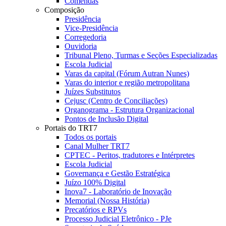
Comendas
Composição
Presidência
Vice-Presidência
Corregedoria
Ouvidoria
Tribunal Pleno, Turmas e Seções Especializadas
Escola Judicial
Varas da capital (Fórum Autran Nunes)
Varas do interior e região metropolitana
Juízes Substitutos
Cejusc (Centro de Conciliações)
Organograma - Estrutura Organizacional
Pontos de Inclusão Digital
Portais do TRT7
Todos os portais
Canal Mulher TRT7
CPTEC - Peritos, tradutores e Intérpretes
Escola Judicial
Governança e Gestão Estratégica
Juízo 100% Digital
Inova7 - Laboratório de Inovação
Memorial (Nossa História)
Precatórios e RPVs
Processo Judicial Eletrônico - PJe