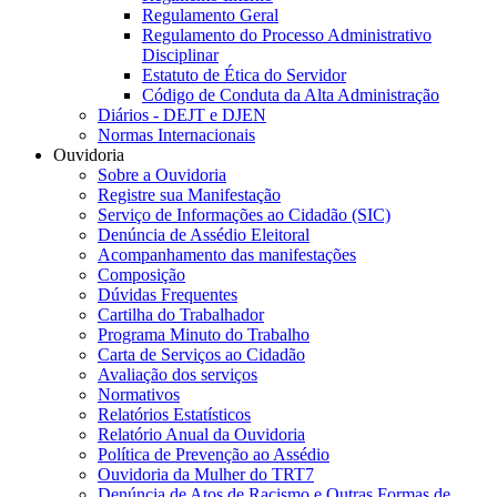
Regulamento Geral
Regulamento do Processo Administrativo
Disciplinar
Estatuto de Ética do Servidor
Código de Conduta da Alta Administração
Diários - DEJT e DJEN
Normas Internacionais
Ouvidoria
Sobre a Ouvidoria
Registre sua Manifestação
Serviço de Informações ao Cidadão (SIC)
Denúncia de Assédio Eleitoral
Acompanhamento das manifestações
Composição
Dúvidas Frequentes
Cartilha do Trabalhador
Programa Minuto do Trabalho
Carta de Serviços ao Cidadão
Avaliação dos serviços
Normativos
Relatórios Estatísticos
Relatório Anual da Ouvidoria
Política de Prevenção ao Assédio
Ouvidoria da Mulher do TRT7
Denúncia de Atos de Racismo e Outras Formas de