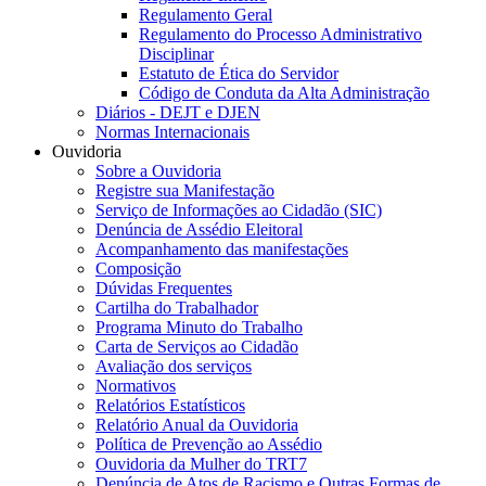
Regulamento Geral
Regulamento do Processo Administrativo
Disciplinar
Estatuto de Ética do Servidor
Código de Conduta da Alta Administração
Diários - DEJT e DJEN
Normas Internacionais
Ouvidoria
Sobre a Ouvidoria
Registre sua Manifestação
Serviço de Informações ao Cidadão (SIC)
Denúncia de Assédio Eleitoral
Acompanhamento das manifestações
Composição
Dúvidas Frequentes
Cartilha do Trabalhador
Programa Minuto do Trabalho
Carta de Serviços ao Cidadão
Avaliação dos serviços
Normativos
Relatórios Estatísticos
Relatório Anual da Ouvidoria
Política de Prevenção ao Assédio
Ouvidoria da Mulher do TRT7
Denúncia de Atos de Racismo e Outras Formas de