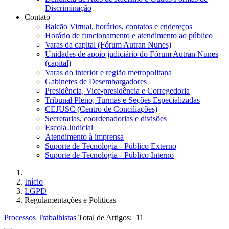
Discriminação
Contato
Balcão Virtual, horários, contatos e endereços
Horário de funcionamento e atendimento ao público
Varas da capital (Fórum Autran Nunes)
Unidades de apoio judiciário do Fórum Autran Nunes
(capital)
Varas do interior e região metropolitana
Gabinetes de Desembargadores
Presidência, Vice-presidência e Corregedoria
Tribunal Pleno, Turmas e Seções Especializadas
CEJUSC (Centro de Conciliações)
Secretarias, coordenadorias e divisões
Escola Judicial
Atendimento à imprensa
Suporte de Tecnologia - Público Externo
Suporte de Tecnologia - Público Interno
Início
LGPD
Regulamentações e Políticas
Processos Trabalhistas
Total de Artigos: 11