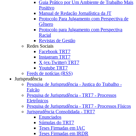
Guia Prático por Um Ambiente de Trabalho Mais
Positivo
Manual de Redação Jornalística da JT
Protocolo Para Julgamento com Perspectiva de
Gênero
Protocolo para Julgamento com Perspectiva
Racial
Revistas de Gestão
Redes Sociais
Facebook TRT7
Instagram TRT7
X (ex-Twitter) TRT7
Youtube TRT7
Feeds de notícias (RSS)
Jurisprudência
Pesquisa de Jurisprudência - Justiça do Trabalho -
Falcão
Pesquisa de Jurisprudência - TRT7 - Processos
Eletrônicos
Pesquisa de Jurisprudência - TRT7 - Processos Físicos
Jurisprudência Consolidada - TRT7
Enunciados
Súmulas do TRT7
Teses Firmadas em IAC
Teses Firmadas em IRDR