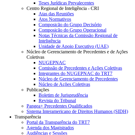
Teses Jurídicas Prevalecentes
Centro Regional de Inteligência - CRI
Atas das Reuniões
Atos Normativos
Composição do Grupo Decisório
Composição do Grupo Operacional
Notas Técnicas da Comissão Regional de
Inteligência
Unidade de Apoio Executivo (UAE)
Núcleo de Gerenciamento de Precedentes e de Ações
Coletivas
NUGEPNAC
Comissão de Precedentes e Ações Coletivas
Integrantes do NUGEPNAC do TRT7
Núcleo de Gerenciamento de Precedentes
Núcleo de Ações Coletivas
Publicações
Boletim de Jurisprudência
Revista do Tribunal
Pangea+ Precedentes Qualificados
Sistema Interamericano de Direitos Humanos (SIDH)
Transparência
Portal da Transparência do TRT7
Agenda dos Magistrados
Audiências e Sessões