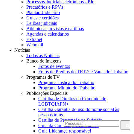
Processos Judiciais eletrônicos - PJe
Precatórios e RPVs
Plantão Judiciário
Guias e certidões
Leilões judiciais
Bibliotecas, revistas e cartilhas
Agendas e calendários
Extranet
Webmail
Notícias
Todas as Notícias
Banco de Imagens
Fotos de eventos
Fotos de Prédios do TRT-7 e Varas do Trabalho
Programas de TV
Programa Justiça do Trabalho
Programa Minuto do Trabalho
Publicações Especiais
Cartilha de Direitos da Comunidade
LGBTQIAPN+
Cartilha Garantia do uso do nome social às
pessoas trans
Cartilha de Prevenção ao Suicídio
Guia da Conciliação Trabalhista
Guia Liderança responsável