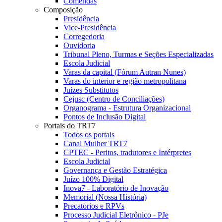
Comendas
Composição
Presidência
Vice-Presidência
Corregedoria
Ouvidoria
Tribunal Pleno, Turmas e Seções Especializadas
Escola Judicial
Varas da capital (Fórum Autran Nunes)
Varas do interior e região metropolitana
Juízes Substitutos
Cejusc (Centro de Conciliações)
Organograma - Estrutura Organizacional
Pontos de Inclusão Digital
Portais do TRT7
Todos os portais
Canal Mulher TRT7
CPTEC - Peritos, tradutores e Intérpretes
Escola Judicial
Governança e Gestão Estratégica
Juízo 100% Digital
Inova7 - Laboratório de Inovação
Memorial (Nossa História)
Precatórios e RPVs
Processo Judicial Eletrônico - PJe