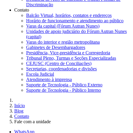
Discriminação
Contato
Balcão Virtual, horários, contatos e endereços
Horário de funcionamento e atendimento ao público
Varas da capital (Fórum Autran Nunes)
Unidades de apoio judiciário do Fórum Autran Nunes
(capital)
Varas do interior e região metropolitana
Gabinetes de Desembargadores
Presidência, Vice-presidência e Corregedoria
Tribunal Pleno, Turmas e Seções Especializadas
CEJUSC (Centro de Conciliações)
Secretarias, coordenadorias e divisões
Escola Judicial
Atendimento à imprensa
Suporte de Tecnologia - Público Externo
Suporte de Tecnologia - Público Interno
Início
Blog
Contato
Fale com a unidade
WhatsApp