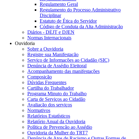
Regulamento Geral
Regulamento do Processo Administrativo
Disciplinar
Estatuto de Ética do Servidor
Código de Conduta da Alta Administração
Diários - DEJT e DJEN
Normas Internacionais
Ouvidoria
Sobre a Ouvidoria
Registre sua Manifestação
Serviço de Informações ao Cidadão (SIC)
Denúncia de Assédio Eleitoral
Acompanhamento das manifestações
Composição
Dúvidas Frequentes
Cartilha do Trabalhador
Programa Minuto do Trabalho
Carta de Serviços ao Cidadão
Avaliação dos serviços
Normativos
Relatórios Estatísticos
Relatório Anual da Ouvidoria
Política de Prevenção ao Assédio
Ouvidoria da Mulher do TRT7
Denúncia de Atos de Racismo e Outras Formas de