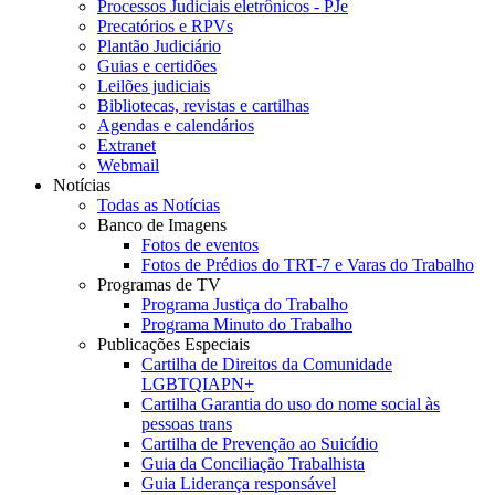
Processos Judiciais eletrônicos - PJe
Precatórios e RPVs
Plantão Judiciário
Guias e certidões
Leilões judiciais
Bibliotecas, revistas e cartilhas
Agendas e calendários
Extranet
Webmail
Notícias
Todas as Notícias
Banco de Imagens
Fotos de eventos
Fotos de Prédios do TRT-7 e Varas do Trabalho
Programas de TV
Programa Justiça do Trabalho
Programa Minuto do Trabalho
Publicações Especiais
Cartilha de Direitos da Comunidade
LGBTQIAPN+
Cartilha Garantia do uso do nome social às
pessoas trans
Cartilha de Prevenção ao Suicídio
Guia da Conciliação Trabalhista
Guia Liderança responsável