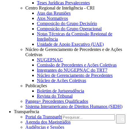
Teses Jurídicas Prevalecentes
Centro Regional de Inteligência - CRI
Atas das Reuniões
Atos Normativos
Composição do Grupo Decisório
Composição do Grupo Operacional
Notas Técnicas da Comissão Regional de
Inteligência
Unidade de Apoio Executivo (UAE)
Núcleo de Gerenciamento de Precedentes e de Ações
Coletivas
NUGEPNAC
Comissão de Precedentes e Ações Coletivas
Integrantes do NUGEPNAC do TRT7
Núcleo de Gerenciamento de Precedentes
Núcleo de Ações Coletivas
Publicações
Boletim de Jurisprudência
Revista do Tribunal
Pangea+ Precedentes Qualificados
Sistema Interamericano de Direitos Humanos (SIDH)
Transparência
Portal da Transparência do TRT7
Agenda dos Magistrados
Audiências e Sessões