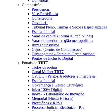
Comendas
Composição
Presidência
Vice-Presidência
Corregedoria
Ouvidoria
Tribunal Pleno, Turmas e Seções Especializadas
Escola Judicial
Varas da capital (Fórum Autran Nunes)
Varas do interior e região metropolitana
Juízes Substitutos
Cejusc (Centro de Conciliações)
Organograma - Estrutura Organizacional
Pontos de Inclusão Digital
Portais do TRT7
Todos os portais
Canal Mulher TRT7
CPTEC - Peritos, tradutores e Intérpretes
Escola Judicial
Governança e Gestão Estratégica
Juízo 100% Digital
Inova7 - Laboratório de Inovação
Memorial (Nossa História)
Precatórios e RPVs
Processo Judicial Eletrônico - PJe