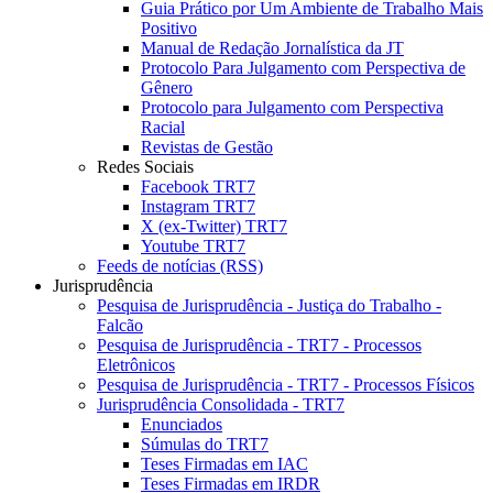
Guia Prático por Um Ambiente de Trabalho Mais
Positivo
Manual de Redação Jornalística da JT
Protocolo Para Julgamento com Perspectiva de
Gênero
Protocolo para Julgamento com Perspectiva
Racial
Revistas de Gestão
Redes Sociais
Facebook TRT7
Instagram TRT7
X (ex-Twitter) TRT7
Youtube TRT7
Feeds de notícias (RSS)
Jurisprudência
Pesquisa de Jurisprudência - Justiça do Trabalho -
Falcão
Pesquisa de Jurisprudência - TRT7 - Processos
Eletrônicos
Pesquisa de Jurisprudência - TRT7 - Processos Físicos
Jurisprudência Consolidada - TRT7
Enunciados
Súmulas do TRT7
Teses Firmadas em IAC
Teses Firmadas em IRDR